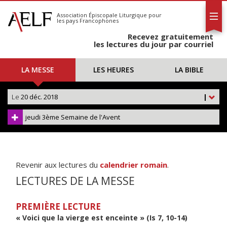
L'AELF
S'abonner
Association Épiscopale Liturgique
pour
les pays Francophones
Calendrier
Recevez gratuitement
Contact
les lectures du jour par courriel
LA MESSE
LES HEURES
LA BIBLE
Le
20 déc. 2018
|
jeudi 3ème Semaine de l'Avent
Revenir aux lectures du
calendrier romain
.
LECTURES DE LA MESSE
PREMIÈRE LECTURE
« Voici que la vierge est enceinte » (Is 7, 10-14)