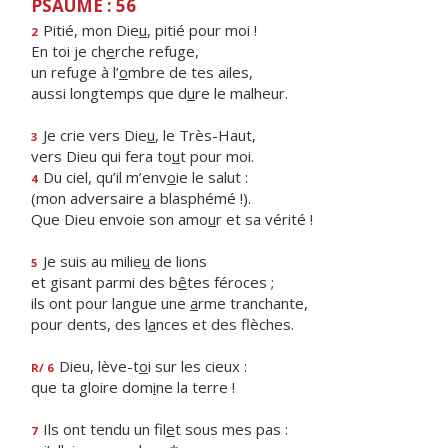
PSAUME : 56
Pitié, mon Die
u
, pitié pour moi !
2
En toi je ch
e
rche refuge,
un refuge à l’
o
mbre de tes ailes,
aussi longtemps que d
u
re le malheur.
Je crie vers Die
u
, le Très-Haut,
3
vers Dieu qui fera to
u
t pour moi.
Du ciel, qu’il m’env
o
ie le salut :
4
(mon adversaire a blasphémé !).
Que Dieu envoie son amo
u
r et sa vérité !
Je suis au milie
u
de lions
5
et gisant parmi des b
ê
tes féroces ;
ils ont pour langue une
a
rme tranchante,
pour dents, des l
a
nces et des flèches.
Dieu, lève-t
o
i sur les cieux :
R/ 6
que ta gloire dom
i
ne la terre !
Ils ont tendu un fil
e
t sous mes pas :
7