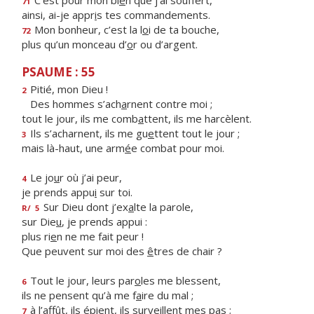
C’est pour mon bi
e
n que j’ai souffert,
71
ainsi, ai-je appr
i
s tes commandements.
Mon bonheur, c’est la l
o
i de ta bouche,
72
plus qu’un monceau d’
o
r ou d’argent.
PSAUME : 55
Pitié, mon Dieu !
2
Des hommes s’ach
a
rnent contre moi ;
tout le jour, ils me comb
a
ttent, ils me harcèlent.
Ils s’acharnent, ils me gu
e
ttent tout le jour ;
3
mais là-haut, une arm
é
e combat pour moi.
Le jo
u
r où j’ai peur,
4
je prends appu
i
sur toi.
Sur Dieu dont j’ex
a
lte la parole,
R/
5
sur Die
u
, je prends appui :
plus ri
e
n ne me fait peur !
Que peuvent sur moi des
ê
tres de chair ?
Tout le jour, leurs par
o
les me blessent,
6
ils ne pensent qu’à me f
a
ire du mal ;
à l’affût, ils épient, ils surv
e
illent mes pas ;
7