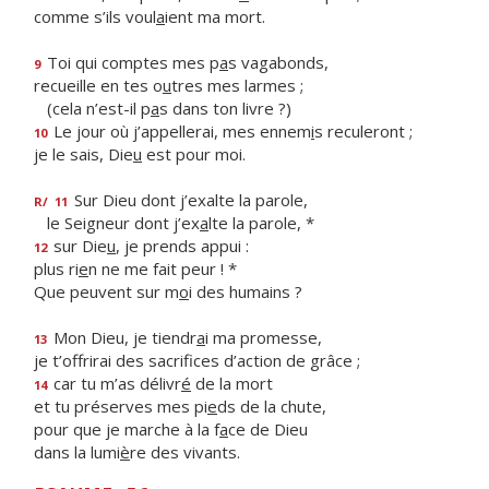
comme s’ils voul
a
ient ma mort.
Toi qui comptes mes p
a
s vagabonds,
9
recueille en tes o
u
tres mes larmes ;
(cela n’est-il p
a
s dans ton livre ?)
Le jour où j’appellerai, mes ennem
i
s reculeront ;
10
je le sais, Die
u
est pour moi.
Sur Dieu dont j’exalte la parole,
R/
11
le Seigneur dont j’ex
a
lte la parole, *
sur Die
u
, je prends appui :
12
plus ri
e
n ne me fait peur ! *
Que peuvent sur m
o
i des humains ?
Mon Dieu, je tiendr
a
i ma promesse,
13
je t’offrirai des sacrif
ces d’action de grâce ;
car tu m’as délivr
é
de la mort
14
et tu préserves mes pi
e
ds de la chute,
pour que je marche à la f
a
ce de Dieu
dans la lumi
è
re des vivants.