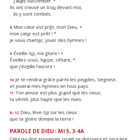
j’all
a
is succomber. *
Ils ont creusé un tro
u
devant moi,
i
ls y sont tombés.
Mon cœur est pr
ê
t, mon Dieu, +
8
mon cœ
u
r est prêt ! *
Je veux chant
e
r, jouer des hymnes !
Éveille-t
o
i, ma gloire ! +
9
Éveillez-vous, h
a
rpe, cithare, *
que j’év
e
ille l’aurore !
Je te rendrai grâce parmi les pe
u
ples, Seigneur,
10
et jouerai mes h
y
mnes en tous pays.
Ton amour est plus gr
a
nd que les cieux,
11
ta vérité, plus ha
u
te que les nues.
Dieu, lève-t
o
i sur les cieux :
R/ 12
que ta gloire dom
i
ne la terre !
PAROLE DE DIEU : MI 5, 3-4A
Celui qui doit gouverner Israël se dressera et sera leur