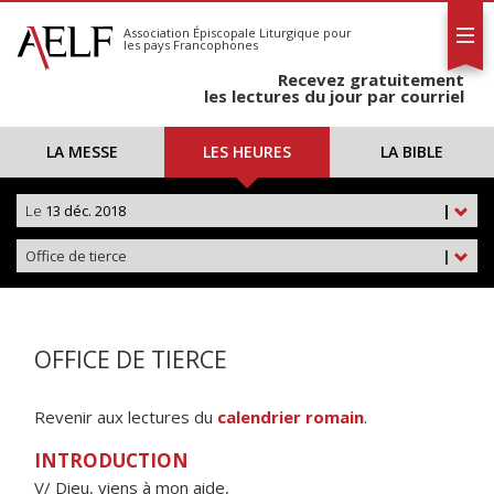
L'AELF
S'abonner
Association Épiscopale Liturgique
pour
les pays Francophones
Calendrier
Recevez gratuitement
Contact
les lectures du jour par courriel
LA MESSE
LES HEURES
LA BIBLE
Le
13 déc. 2018
|
Office de tierce
|
OFFICE DE TIERCE
Revenir aux lectures du
calendrier romain
.
INTRODUCTION
V/ Dieu, viens à mon aide,