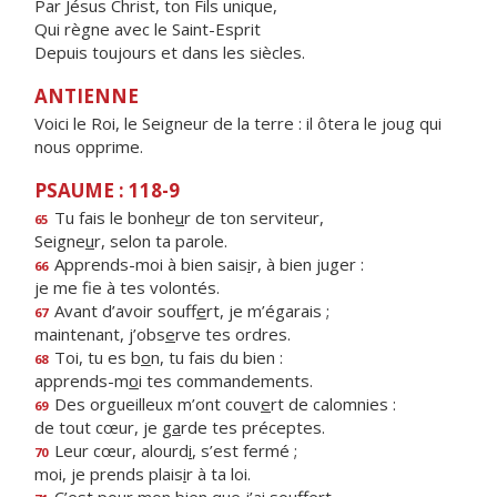
Par Jésus Christ, ton Fils unique,
Qui règne avec le Saint-Esprit
Depuis toujours et dans les siècles.
ANTIENNE
Voici le Roi, le Seigneur de la terre : il ôtera le joug qui
nous opprime.
PSAUME : 118-9
Tu fais le bonhe
u
r de ton serviteur,
65
Seigne
u
r, selon ta parole.
Apprends-moi à bien sais
i
r, à bien juger :
66
je me f
e à tes volontés.
Avant d’avoir souff
e
rt, je m’égarais ;
67
maintenant, j’obs
e
rve tes ordres.
Toi, tu es b
o
n, tu fais du bien :
68
apprends-m
o
i tes commandements.
Des orgueilleux m’ont couv
e
rt de calomnies :
69
de tout cœur, je g
a
rde tes préceptes.
Leur cœur, alourd
i
, s’est fermé ;
70
moi, je prends plais
i
r à ta loi.