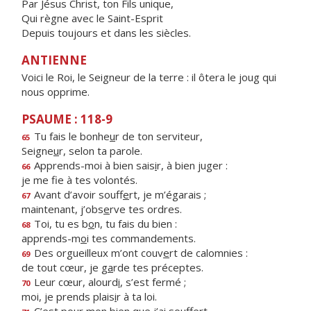
Par Jésus Christ, ton Fils unique,
Qui règne avec le Saint-Esprit
Depuis toujours et dans les siècles.
ANTIENNE
Voici le Roi, le Seigneur de la terre : il ôtera le joug qui
nous opprime.
PSAUME : 118-9
Tu fais le bonhe
u
r de ton serviteur,
65
Seigne
u
r, selon ta parole.
Apprends-moi à bien sais
i
r, à bien juger :
66
je me f
e à tes volontés.
Avant d’avoir souff
e
rt, je m’égarais ;
67
maintenant, j’obs
e
rve tes ordres.
Toi, tu es b
o
n, tu fais du bien :
68
apprends-m
o
i tes commandements.
Des orgueilleux m’ont couv
e
rt de calomnies :
69
de tout cœur, je g
a
rde tes préceptes.
Leur cœur, alourd
i
, s’est fermé ;
70
moi, je prends plais
i
r à ta loi.