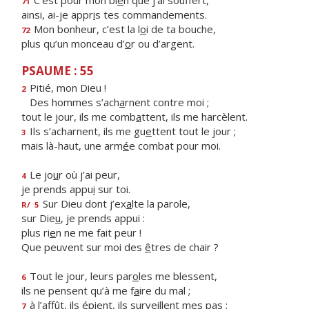
C’est pour mon bi
e
n que j’ai souffert,
71
ainsi, ai-je appr
i
s tes commandements.
Mon bonheur, c’est la l
o
i de ta bouche,
72
plus qu’un monceau d’
o
r ou d’argent.
PSAUME : 55
Pitié, mon Dieu !
2
Des hommes s’ach
a
rnent contre moi ;
tout le jour, ils me comb
a
ttent, ils me harcèlent.
Ils s’acharnent, ils me gu
e
ttent tout le jour ;
3
mais là-haut, une arm
é
e combat pour moi.
Le jo
u
r où j’ai peur,
4
je prends appu
i
sur toi.
Sur Dieu dont j’ex
a
lte la parole,
R/
5
sur Die
u
, je prends appui :
plus ri
e
n ne me fait peur !
Que peuvent sur moi des
ê
tres de chair ?
Tout le jour, leurs par
o
les me blessent,
6
ils ne pensent qu’à me f
a
ire du mal ;
à l’affût, ils épient, ils surv
e
illent mes pas ;
7