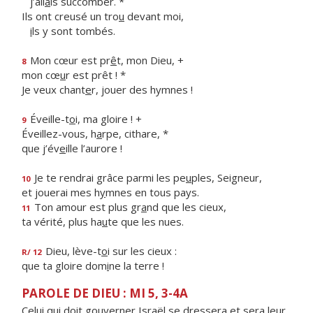
j’all
a
is succomber. *
Ils ont creusé un tro
u
devant moi,
i
ls y sont tombés.
Mon cœur est pr
ê
t, mon Dieu, +
8
mon cœ
u
r est prêt ! *
Je veux chant
e
r, jouer des hymnes !
Éveille-t
o
i, ma gloire ! +
9
Éveillez-vous, h
a
rpe, cithare, *
que j’év
e
ille l’aurore !
Je te rendrai grâce parmi les pe
u
ples, Seigneur,
10
et jouerai mes h
y
mnes en tous pays.
Ton amour est plus gr
a
nd que les cieux,
11
ta vérité, plus ha
u
te que les nues.
Dieu, lève-t
o
i sur les cieux :
R/ 12
que ta gloire dom
i
ne la terre !
PAROLE DE DIEU : MI 5, 3-4A
Celui qui doit gouverner Israël se dressera et sera leur