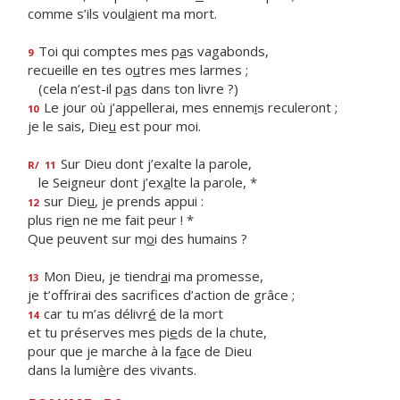
comme s’ils voul
a
ient ma mort.
Toi qui comptes mes p
a
s vagabonds,
9
recueille en tes o
u
tres mes larmes ;
(cela n’est-il p
a
s dans ton livre ?)
Le jour où j’appellerai, mes ennem
i
s reculeront ;
10
je le sais, Die
u
est pour moi.
Sur Dieu dont j’exalte la parole,
R/
11
le Seigneur dont j’ex
a
lte la parole, *
sur Die
u
, je prends appui :
12
plus ri
e
n ne me fait peur ! *
Que peuvent sur m
o
i des humains ?
Mon Dieu, je tiendr
a
i ma promesse,
13
je t’offrirai des sacrif
ces d’action de grâce ;
car tu m’as délivr
é
de la mort
14
et tu préserves mes pi
e
ds de la chute,
pour que je marche à la f
a
ce de Dieu
dans la lumi
è
re des vivants.