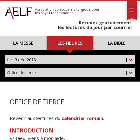
L'AELF
S'abonner
Association Épiscopale Liturgique
pour
les pays Francophones
Calendrier
Recevez gratuitement
Contact
les lectures du jour par courriel
LA MESSE
LES HEURES
LA BIBLE
Le
13 déc. 2018
|
Office de tierce
|
OFFICE DE TIERCE
Revenir aux lectures du
calendrier romain
.
INTRODUCTION
V/ Dieu, viens à mon aide,