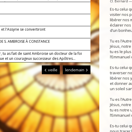
Cl. Bernard 
 de Dieu.
Es-tu celui q
visiter nos p
libérer nos 
éclairer nos
 et l'Assyrie se convertiront
d’un bonheur
Tu es l’Autr
DE S. AMBROISE À CONSTANCE
Jésus, notre
tu es le plus
, tu as fait de saint Ambroise un docteur de la foi
l’Emmanuel 
que et un courageux successeur des Apôtres...
Es-tu celui q
veille
lendemain
traverser no
libérer nos 
et donner a
un soleil san
Tu es l’Autr
Jésus, notre
tu es notre 
l’Emmanuel d
Es-tu celui q
nous tracer 