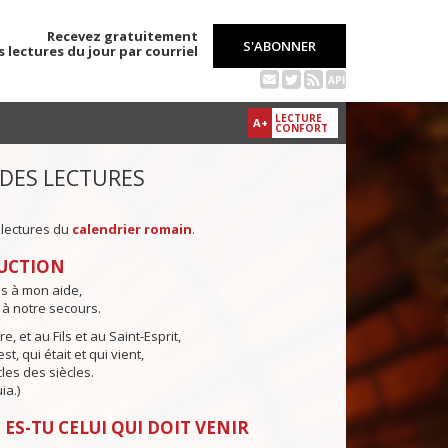
Recevez gratuitement
S'ABONNER
s lectures du jour par courriel
API
LECTURE
A+
CONFORT
 DES LECTURES
 lectures du
calendrier romain
.
UCTION
ns à mon aide,
 à notre secours.
e, et au Fils et au Saint-Esprit,
st, qui était et qui vient,
cles des siècles.
ia.)
 ES-TU CELUI QUI DOIT VENIR