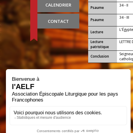
Royaume
CALENDRIER
34 - II
Psaume
34 - III
Psaume
CONTACT
L'Égypte
Lecture
Lecture
LETTRE 
patristique
Seigneur
Conclusion
catholi