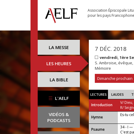
Association Épiscopale Lit
pour les pays Francophon
LA MESSE
7 DÉC. 2018
vendredi, 1ère S
S. Ambroise, évêque, 
LES HEURES
Mémoire
Dimanche prochain
LA BIBLE
LECTURES
LAUDES
T
L'AELF
V/ Dieu,
Introduction
R/ Seign
VIDÉOS &
Es-tu ce
...
Hymne
PODCASTS
34 - I —
Psaume
C'est p