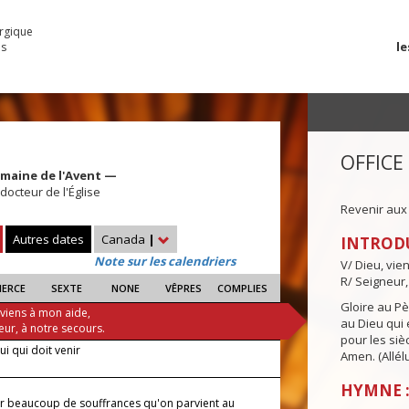
urgique
le
es
OFFICE
emaine de l'Avent —
docteur de l'Église
Revenir aux
Autres dates
Canada
|
INTROD
Note sur les calendriers
V/ Dieu, vie
R/ Seigneur,
IERCE
SEXTE
NONE
VÊPRES
COMPLIES
Gloire au Pèr
 viens à mon aide,
au Dieu qui e
eur, à notre secours.
pour les siè
lui qui doit venir
Amen. (Allélu
HYMNE :
ar beaucoup de souffrances qu'on parvient au