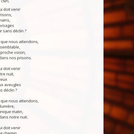
— CNPL
ui doit venir
risons,
mains,
 visages
 sans déclin ?
e que nous attendons,
 semblable,
 proche voisin,
dans nos prisons.
ui doit venir
tre nuit,
yeux
ux aveugles
s déclin ?
e que nous attendons,
 lumière,
unique matin,
ans notre nuit.
ui doit venir
le chemin,