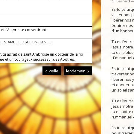
Cl. Bernard 
 de Dieu.
Es-tu celui q
visiter nos p
libérer nos 
éclairer nos
 et l'Assyrie se convertiront
d’un bonheur
Tu es l’Autr
DE S. AMBROISE À CONSTANCE
Jésus, notre
tu es le plus
, tu as fait de saint Ambroise un docteur de la foi
l’Emmanuel 
que et un courageux successeur des Apôtres...
Es-tu celui q
veille
lendemain
traverser no
libérer nos 
et donner a
un soleil san
Tu es l’Autr
Jésus, notre
tu es notre 
l’Emmanuel d
Es-tu celui q
nous tracer 