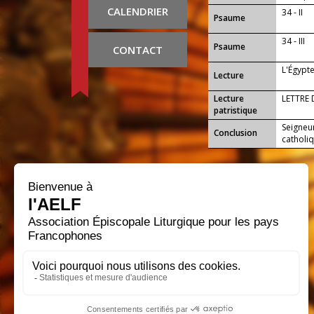
Royaume
CALENDRIER
34 - II
Psaume
34 - III
Psaume
CONTACT
L'Égypte
Lecture
Lecture
LETTRE 
patristique
Seigneur
Conclusion
catholi