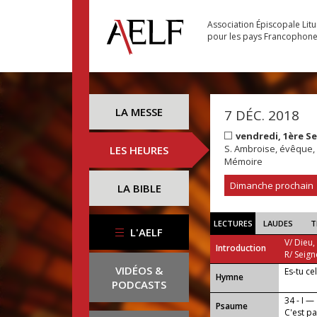
Association Épiscopale Lit
pour les pays Francophon
LA MESSE
7 DÉC. 2018
vendredi, 1ère S
S. Ambroise, évêque, 
LES HEURES
Mémoire
Dimanche prochain
LA BIBLE
LECTURES
LAUDES
T
L'AELF
V/ Dieu,
Introduction
R/ Seign
VIDÉOS &
Es-tu ce
...
Hymne
PODCASTS
34 - I —
Psaume
C'est p