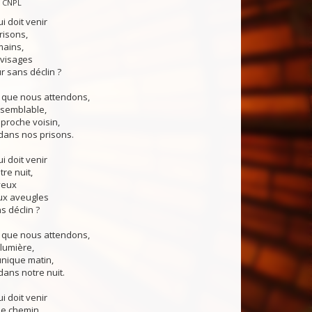
— CNPL
ui doit venir
risons,
mains,
 visages
 sans déclin ?
e que nous attendons,
 semblable,
 proche voisin,
dans nos prisons.
ui doit venir
tre nuit,
yeux
ux aveugles
s déclin ?
e que nous attendons,
 lumière,
unique matin,
ans notre nuit.
ui doit venir
le chemin,