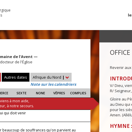
urgique
le
es
OFFICE
emaine de l'Avent —
docteur de l'Église
Revenir aux
Autres dates
Afrique du Nord
|
INTROD
Note sur les calendriers
V/ Dieu, vie
R/ Seigneur,
IERCE
SEXTE
NONE
VÊPRES
COMPLIES
Gloire au Pèr
 viens à mon aide,
au Dieu qui e
eur, à notre secours.
pour les siè
lui qui doit venir
Amen. (Allélu
HYMNE :
ar beaucoup de souffrances qu'on parvient au