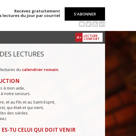
Recevez gratuitement
S'ABONNER
s lectures du jour par courriel
API
LECTURE
A+
CONFORT
 DES LECTURES
 lectures du
calendrier romain
.
UCTION
ns à mon aide,
 à notre secours.
e, et au Fils et au Saint-Esprit,
st, qui était et qui vient,
cles des siècles.
ia.)
 ES-TU CELUI QUI DOIT VENIR