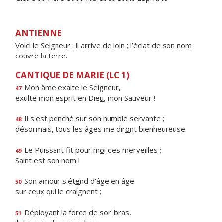
ANTIENNE
Voici le Seigneur : il arrive de loin ; l’éclat de son nom
couvre la terre.
CANTIQUE DE MARIE (LC 1)
Mon âme ex
a
lte le Seigneur,
47
exulte mon esprit en Die
u
, mon Sauveur !
Il s'est penché sur son h
u
mble servante ;
48
désormais, tous les âges me dir
o
nt bienheureuse.
Le Puissant fit pour m
o
i des merveilles ;
49
S
a
int est son nom !
Son amour s'ét
e
nd d'âge en âge
50
sur ce
u
x qui le craignent ;
Déployant la f
o
rce de son bras,
51