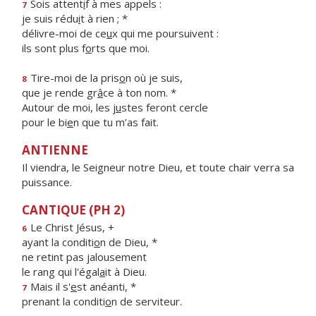
Sois attent
i
f à mes appels :
7
je suis rédu
i
t à rien ; *
délivre-moi de ce
u
x qui me poursuivent :
ils sont plus f
o
rts que moi.
Tire-moi de la pris
o
n où je suis,
8
que je rende gr
â
ce à ton nom. *
Autour de moi, les j
u
stes feront cercle
pour le bi
e
n que tu m’as fait.
ANTIENNE
Il viendra, le Seigneur notre Dieu, et toute chair verra sa
puissance.
CANTIQUE (PH 2)
Le Christ Jésus, +
6
ayant la conditi
o
n de Dieu, *
ne retint pas jalousement
le rang qui l'égal
a
it à Dieu.
Mais il s'
e
st anéanti, *
7
prenant la conditi
o
n de serviteur.