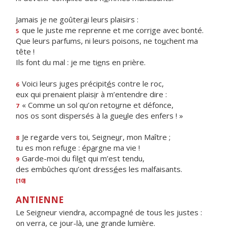
Jamais je ne goûter
a
i leurs plaisirs :
que le juste me reprenne et me corr
i
ge avec bonté.
5
Que leurs parfums, ni leurs poisons, ne to
u
chent ma
tête !
Ils font du mal : je me ti
e
ns en prière.
Voici leurs juges précipit
é
s contre le roc,
6
eux qui prenaient plais
i
r à m’entendre dire :
« Comme un sol qu’on reto
u
rne et défonce,
7
nos os sont dispersés à la gue
u
le des enfers ! »
Je regarde vers toi, Seigne
u
r, mon Maître ;
8
tu es mon refuge : ép
a
rgne ma vie !
Garde-moi du fil
e
t qui m’est tendu,
9
des embûches qu’ont dress
é
es les malfaisants.
[10]
ANTIENNE
Le Seigneur viendra, accompagné de tous les justes :
on verra, ce jour-là, une grande lumière.