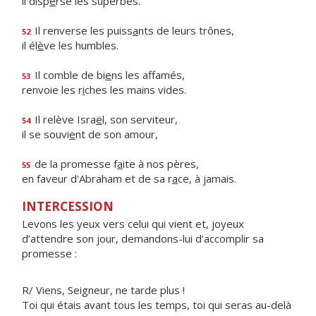
il disp
e
rse les superbes.
Il renverse les puiss
a
nts de leurs trônes,
52
il él
è
ve les humbles.
Il comble de bi
e
ns les affamés,
53
renvoie les r
i
ches les mains vides.
Il relève Isra
ë
l, son serviteur,
54
il se souvi
e
nt de son amour,
de la promesse f
a
ite à nos pères,
55
en faveur d'Abraham et de sa r
a
ce, à jamais.
INTERCESSION
Levons les yeux vers celui qui vient et, joyeux
d’attendre son jour, demandons-lui d’accomplir sa
promesse :
R/ Viens, Seigneur, ne tarde plus !
Toi qui étais avant tous les temps, toi qui seras au-delà