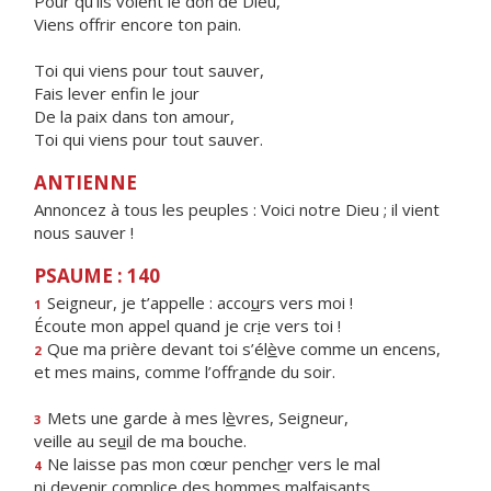
Pour qu’ils voient le don de Dieu,
Viens offrir encore ton pain.
Toi qui viens pour tout sauver,
Fais lever enfin le jour
De la paix dans ton amour,
Toi qui viens pour tout sauver.
ANTIENNE
Annoncez à tous les peuples : Voici notre Dieu ; il vient
nous sauver !
PSAUME : 140
Seigneur, je t’appelle : acco
u
rs vers moi !
1
Écoute mon appel quand je cr
i
e vers toi !
Que ma prière devant toi s’él
è
ve comme un encens,
2
et mes mains, comme l’offr
a
nde du soir.
Mets une garde à mes l
è
vres, Seigneur,
3
veille au se
u
il de ma bouche.
Ne laisse pas mon cœur pench
e
r vers le mal
4
ni devenir complice des h
o
mmes malfaisants.