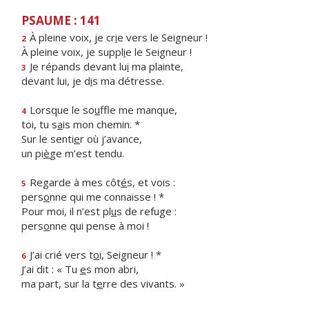
PSAUME : 141
À pleine voix, je cr
i
e vers le Seigneur !
2
À pleine voix, je suppl
i
e le Seigneur !
Je répands devant lu
i
ma plainte,
3
devant lui, je d
i
s ma détresse.
Lorsque le so
u
ffle me manque,
4
toi, tu s
a
is mon chemin. *
Sur le senti
e
r où j’avance,
un pi
è
ge m’est tendu.
Regarde à mes côt
é
s, et vois :
5
pers
o
nne qui me connaisse ! *
Pour moi, il n’est pl
u
s de refuge :
pers
o
nne qui pense à moi !
J’ai crié vers t
o
i, Seigneur ! *
6
J’ai dit : « Tu
e
s mon abri,
ma part, sur la t
e
rre des vivants. »