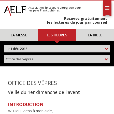
L'AELF
S'abonner
Association Épiscopale Liturgique
pour
les pays Francophones
Calendrier
Recevez gratuitement
Contact
les lectures du jour par courriel
LA MESSE
LES HEURES
LA BIBLE
Le
1 déc. 2018
|
Office des vêpres
|
OFFICE DES VÊPRES
Veille du 1er dimanche de l'avent
INTRODUCTION
V/ Dieu, viens à mon aide,