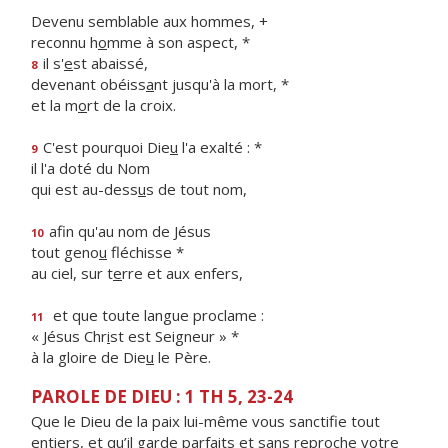
Devenu semblable aux hommes, +
reconnu h
o
mme à son aspect, *
il s'
e
st abaissé,
8
devenant obéiss
a
nt jusqu'à la mort, *
et la m
o
rt de la croix.
C'est pourquoi Die
u
l'a exalté : *
9
il l'a doté du Nom
qui est au-dess
u
s de tout nom,
afin qu'au nom de Jésus
10
tout geno
u
fléchisse *
au ciel, sur t
e
rre et aux enfers,
et que toute langue proclame :
11
« Jésus Chr
i
st est Seigneur » *
à la gloire de Die
u
le Père.
PAROLE DE DIEU : 1 TH 5, 23-24
Que le Dieu de la paix lui-même vous sanctifie tout
entiers, et qu’il garde parfaits et sans reproche votre