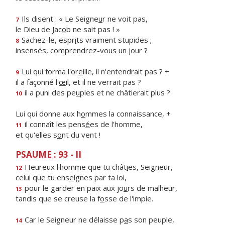
Ils disent : « Le Seigne
u
r ne voit pas,
7
le Dieu de Jac
o
b ne sait pas ! »
Sachez-le, espr
i
ts vraiment stupides ;
8
insensés, comprendrez-vo
u
s un jour ?
Lui qui forma l'or
e
ille, il n'entendrait pas ? +
9
il a façonné l'
œ
il, et il ne verrait pas ?
il a puni des pe
u
ples et ne châtierait plus ?
10
Lui qui donne aux h
o
mmes la connaissance, +
il connaît les pens
é
es de l'homme,
11
et qu'elles s
o
nt du vent !
PSAUME : 93 - II
Heureux l'homme que tu chât
i
es, Seigneur,
12
celui que tu ens
e
ignes par ta loi,
pour le garder en paix aux jo
u
rs de malheur,
13
tandis que se creuse la f
o
sse de l'impie.
Car le Seigneur ne délaisse p
a
s son peuple,
14