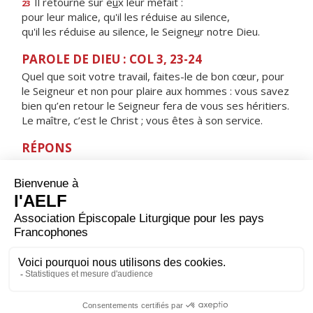
Il retourne sur e
u
x leur méfait :
23
pour leur malice, qu'il les réduise au silence,
qu'il les réduise au silence, le Seigne
u
r notre Dieu.
PAROLE DE DIEU : COL 3, 23-24
Quel que soit votre travail, faites-le de bon cœur, pour
le Seigneur et non pour plaire aux hommes : vous savez
bien qu’en retour le Seigneur fera de vous ses héritiers.
Le maître, c’est le Christ ; vous êtes à son service.
RÉPONS
V/
Seigneur, mon partage et ma coupe :
de toi dépend mon sort.
ORAISON
Seigneur Jésus Christ, toi qui étendis les bras sur la
croix pour sauver tous les hommes, donne-nous de te
plaire en chacun de nos actes pour faire connaître au
monde l'oeuvre de ton amour. Toi qui règnes pour les
siècles des siècles. Amen.