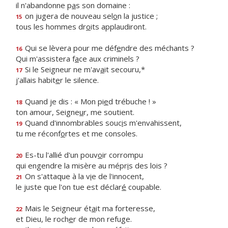
il n'abandonne p
a
s son domaine :
on jugera de nouveau sel
o
n la justice ;
15
tous les hommes dr
o
its applaudiront.
Qui se lèvera pour me déf
e
ndre des méchants ?
16
Qui m'assistera f
a
ce aux criminels ?
Si le Seigneur ne m'av
a
it secouru,*
17
j'allais habit
e
r le silence.
Quand je dis : « Mon pi
e
d trébuche ! »
18
ton amour, Seigne
u
r, me soutient.
Quand d'innombrables souc
i
s m'envahissent,
19
tu me réconf
o
rtes et me consoles.
Es-tu l'allié d'un pouv
o
ir corrompu
20
qui engendre la misère au mépr
i
s des lois ?
On s'attaque à la v
i
e de l'innocent,
21
le juste que l'on tue est déclar
é
coupable.
Mais le Seigneur ét
a
it ma forteresse,
22
et Dieu, le roch
e
r de mon refuge.