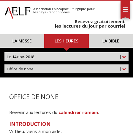
L'AELF
S'abonner
Association Épiscopale Liturgique
pour
les pays Francophones
Calendrier
Recevez gratuitement
Contact
les lectures du jour par courriel
LA MESSE
LES HEURES
LA BIBLE
Le
14 nov. 2018
|
Office de none
|
OFFICE DE NONE
Revenir aux lectures du
calendrier romain
.
INTRODUCTION
V/ Dieu, viens à mon aide,