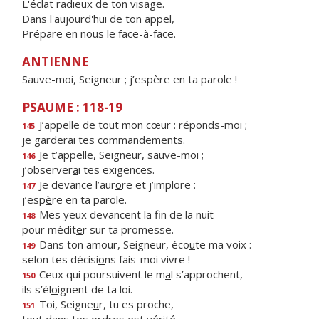
L'éclat radieux de ton visage.
Dans l'aujourd'hui de ton appel,
Prépare en nous le face-à-face.
ANTIENNE
Sauve-moi, Seigneur ; j’espère en ta parole !
PSAUME : 118-19
J’appelle de tout mon cœ
u
r : réponds-moi ;
145
je garder
a
i tes commandements.
Je t’appelle, Seigne
u
r, sauve-moi ;
146
j’observer
a
i tes exigences.
Je devance l’aur
o
re et j’implore :
147
j’esp
è
re en ta parole.
Mes yeux devancent la f
n de la nuit
148
pour médit
e
r sur ta promesse.
Dans ton amour, Seigneur, éco
u
te ma voix :
149
selon tes décisi
o
ns fais-moi vivre !
Ceux qui poursuivent le m
a
l s’approchent,
150
ils s’él
o
ignent de ta loi.
Toi, Seigne
u
r, tu es proche,
151