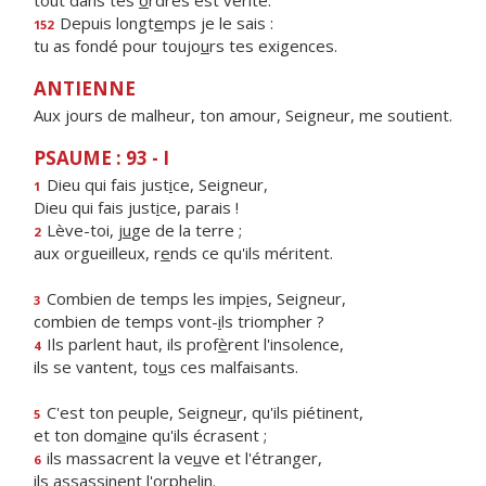
tout dans tes
o
rdres est vérité.
Depuis longt
e
mps je le sais :
152
tu as fondé pour toujo
u
rs tes exigences.
ANTIENNE
Aux jours de malheur, ton amour, Seigneur, me soutient.
PSAUME : 93 - I
Dieu qui fais just
i
ce, Seigneur,
1
Dieu qui fais just
i
ce, parais !
Lève-toi, j
u
ge de la terre ;
2
aux orgueilleux, r
e
nds ce qu'ils méritent.
Combien de temps les imp
i
es, Seigneur,
3
combien de temps vont-
i
ls triompher ?
Ils parlent haut, ils prof
è
rent l'insolence,
4
ils se vantent, to
u
s ces malfaisants.
C'est ton peuple, Seigne
u
r, qu'ils piétinent,
5
et ton dom
a
ine qu'ils écrasent ;
ils massacrent la ve
u
ve et l'étranger,
6
ils assass
i
nent l'orphelin.