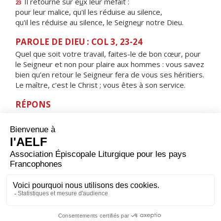
Il retourne sur e
u
x leur méfait :
23
pour leur malice, qu'il les réduise au silence,
qu'il les réduise au silence, le Seigne
u
r notre Dieu.
PAROLE DE DIEU : COL 3, 23-24
Quel que soit votre travail, faites-le de bon cœur, pour
le Seigneur et non pour plaire aux hommes : vous savez
bien qu’en retour le Seigneur fera de vous ses héritiers.
Le maître, c’est le Christ ; vous êtes à son service.
RÉPONS
V/
Seigneur, mon partage et ma coupe :
de toi dépend mon sort.
ORAISON
Seigneur Jésus Christ, toi qui étendis les bras sur la
croix pour sauver tous les hommes, donne-nous de te
plaire en chacun de nos actes pour faire connaître au
monde l'oeuvre de ton amour. Toi qui règnes pour les
siècles des siècles. Amen.