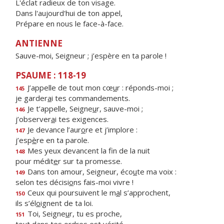
L'éclat radieux de ton visage.
Dans l'aujourd'hui de ton appel,
Prépare en nous le face-à-face.
ANTIENNE
Sauve-moi, Seigneur ; j’espère en ta parole !
PSAUME : 118-19
J’appelle de tout mon cœ
u
r : réponds-moi ;
145
je garder
a
i tes commandements.
Je t’appelle, Seigne
u
r, sauve-moi ;
146
j’observer
a
i tes exigences.
Je devance l’aur
o
re et j’implore :
147
j’esp
è
re en ta parole.
Mes yeux devancent la f
n de la nuit
148
pour médit
e
r sur ta promesse.
Dans ton amour, Seigneur, éco
u
te ma voix :
149
selon tes décisi
o
ns fais-moi vivre !
Ceux qui poursuivent le m
a
l s’approchent,
150
ils s’él
o
ignent de ta loi.
Toi, Seigne
u
r, tu es proche,
151