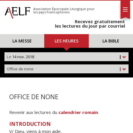
L'AELF
S'abonner
Association Épiscopale Liturgique
pour
les pays Francophones
Calendrier
Recevez gratuitement
Contact
les lectures du jour par courriel
LA MESSE
LES HEURES
LA BIBLE
Le
14 nov. 2018
|
Office de none
|
OFFICE DE NONE
Revenir aux lectures du
calendrier romain
.
INTRODUCTION
V/ Dieu, viens à mon aide,