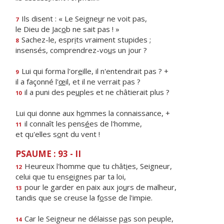
Ils disent : « Le Seigne
u
r ne voit pas,
7
le Dieu de Jac
o
b ne sait pas ! »
Sachez-le, espr
i
ts vraiment stupides ;
8
insensés, comprendrez-vo
u
s un jour ?
Lui qui forma l'or
e
ille, il n'entendrait pas ? +
9
il a façonné l'
œ
il, et il ne verrait pas ?
il a puni des pe
u
ples et ne châtierait plus ?
10
Lui qui donne aux h
o
mmes la connaissance, +
il connaît les pens
é
es de l'homme,
11
et qu'elles s
o
nt du vent !
PSAUME : 93 - II
Heureux l'homme que tu chât
i
es, Seigneur,
12
celui que tu ens
e
ignes par ta loi,
pour le garder en paix aux jo
u
rs de malheur,
13
tandis que se creuse la f
o
sse de l'impie.
Car le Seigneur ne délaisse p
a
s son peuple,
14