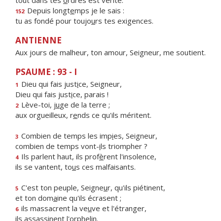
tout dans tes
o
rdres est vérité.
Depuis longt
e
mps je le sais :
152
tu as fondé pour toujo
u
rs tes exigences.
ANTIENNE
Aux jours de malheur, ton amour, Seigneur, me soutient.
PSAUME : 93 - I
Dieu qui fais just
i
ce, Seigneur,
1
Dieu qui fais just
i
ce, parais !
Lève-toi, j
u
ge de la terre ;
2
aux orgueilleux, r
e
nds ce qu'ils méritent.
Combien de temps les imp
i
es, Seigneur,
3
combien de temps vont-
i
ls triompher ?
Ils parlent haut, ils prof
è
rent l'insolence,
4
ils se vantent, to
u
s ces malfaisants.
C'est ton peuple, Seigne
u
r, qu'ils piétinent,
5
et ton dom
a
ine qu'ils écrasent ;
ils massacrent la ve
u
ve et l'étranger,
6
ils assass
i
nent l'orphelin.