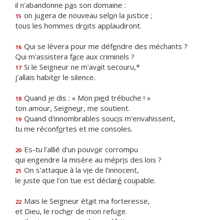
il n'abandonne p
a
s son domaine :
on jugera de nouveau sel
o
n la justice ;
15
tous les hommes dr
o
its applaudiront.
Qui se lèvera pour me déf
e
ndre des méchants ?
16
Qui m'assistera f
a
ce aux criminels ?
Si le Seigneur ne m'av
a
it secouru,*
17
j'allais habit
e
r le silence.
Quand je dis : « Mon pi
e
d trébuche ! »
18
ton amour, Seigne
u
r, me soutient.
Quand d'innombrables souc
i
s m'envahissent,
19
tu me réconf
o
rtes et me consoles.
Es-tu l'allié d'un pouv
o
ir corrompu
20
qui engendre la misère au mépr
i
s des lois ?
On s'attaque à la v
i
e de l'innocent,
21
le juste que l'on tue est déclar
é
coupable.
Mais le Seigneur ét
a
it ma forteresse,
22
et Dieu, le roch
e
r de mon refuge.