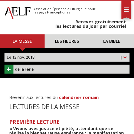
L'AELF
S'abonner
Association Épiscopale Liturgique
pour
les pays Francophones
Calendrier
Recevez gratuitement
Contact
les lectures du jour par courriel
LA MESSE
LES HEURES
LA BIBLE
Le
13 nov. 2018
|
de la Férie
Revenir aux lectures du
calendrier romain
.
LECTURES DE LA MESSE
PREMIÈRE LECTURE
« Vivons avec justice et piété, attendant que se
réalise la bienheureuse espérance : la manifestation