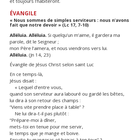
et toujours l’habiteront.
ÉVANGILE
« Nous sommes de simples serviteurs : nous n’avons
fait que notre devoir » (Lc 17, 7-10)
Alléluia. Alléluia.
Si quelqu’un m’aime, il gardera ma
parole, dit le Seigneur ;
mon Père l’aimera, et nous viendrons vers lui.
Alléluia.
(Jn 14, 23)
Évangile de Jésus Christ selon saint Luc
En ce temps-là,
Jésus disait :
« Lequel d’entre vous,
quand son serviteur aura labouré ou gardé les bêtes,
lui dira à son retour des champs :
“Viens vite prendre place à table” ?
Ne lui dira-t-il pas plutôt :
“Prépare-moi à dîner,
mets-toi en tenue pour me servir,
le temps que je mange et boive.
Ensuite tu mangeras et boiras à ton tour” ?