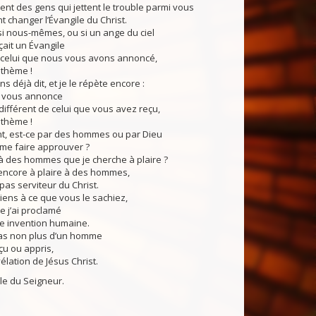
ment des gens qui jettent le trouble parmi vous
t changer l’Évangile du Christ.
i nous-mêmes, ou si un ange du ciel
ait un Évangile
e celui que nous vous avons annoncé,
athème !
 déjà dit, et je le répète encore :
n vous annonce
différent de celui que vous avez reçu,
athème !
 est-ce par des hommes ou par Dieu
 me faire approuver ?
à des hommes que je cherche à plaire ?
s encore à plaire à des hommes,
 pas serviteur du Christ.
iens à ce que vous le sachiez,
e j’ai proclamé
ne invention humaine.
as non plus d’un homme
eçu ou appris,
élation de Jésus Christ.
du Seigneur.