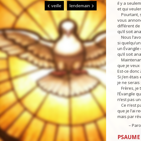
il y a seule
veille
lendemain
et qui veulen
Pourtant, s
vous annonç
différent d
qu’il soit an
Nous l’avons
si quelqu’u
un Évangile 
qu’il soit an
Maintenant,
que je veux
Est-ce donc 
Si j’en étai
je ne serais
Frères, je t
l’Évangile qu
n’est pas u
Ce n’est p
que je l’ai r
mais par rév
– Parole 
PSAUME