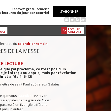
Recevez gratuitement
S'ABONNER
s lectures du jour par courriel
API
LECTURE
A+
DOC)
CONFORT
 lectures du
calendrier romain
.
ES DE LA MESSE
E LECTURE
le que j’ai proclamé, ce n’est pas d’un
je l’ai reçu ou appris, mais par révélation
rist » (Ga 1, 6-12)
a lettre de saint Paul apôtre aux Galates
 que vous abandonniez si vite
us a appelés par la grâce du Christ,
passiez à un Évangile différent.
 pas un autre :