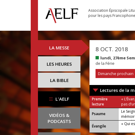
Association Épiscopale Lit
pour les pays Francophon
LA MESSE
8 OCT. 2018
lundi, 27ème Se
de la Férie
LES HEURES
Dimanche prochain
LA BIBLE
Lectures de la m
L'AELF
Première
« L’Évan
lecture
pas d’un
Le Seig
Psaume
VIDÉOS &
mémoire
PODCASTS
ou : Allé
« Qui e
Évangile