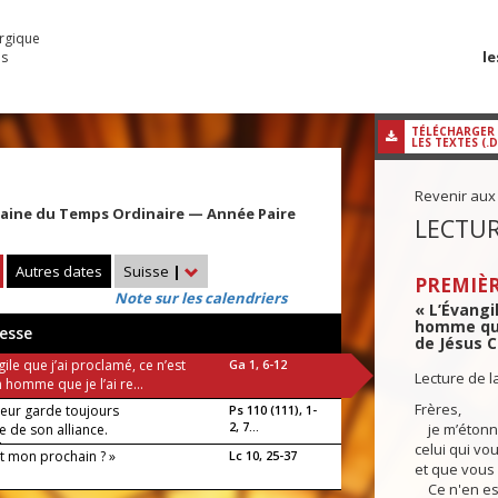
urgique
le
es
TÉLÉCHARGER
LES TEXTES (.
Revenir aux
maine du Temps Ordinaire — Année Paire
LECTUR
Autres dates
Suisse
|
PREMIÈR
Note sur les calendriers
« L’Évangi
homme que 
esse
de Jésus Ch
gile que j’ai proclamé, ce n’est
Ga 1, 6-12
Lecture de l
 homme que je l’ai re...
Frères,
neur garde toujours
Ps 110 (111), 1-
2, 7...
je m’étonne
 de son alliance.
luia !
celui qui vo
st mon prochain ? »
Lc 10, 25-37
et que vous 
Ce n'en est