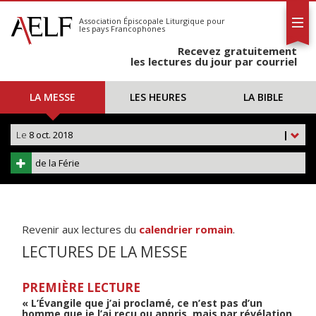
L'AELF
S'abonner
Association Épiscopale Liturgique
pour
les pays Francophones
Calendrier
Recevez gratuitement
Contact
les lectures du jour par courriel
LA MESSE
LES HEURES
LA BIBLE
Le
8 oct. 2018
|
de la Férie
Revenir aux lectures du
calendrier romain
.
LECTURES DE LA MESSE
PREMIÈRE LECTURE
« L’Évangile que j’ai proclamé, ce n’est pas d’un
homme que je l’ai reçu ou appris, mais par révélation