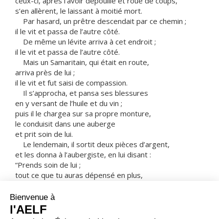
ceux-ci, après l’avoir dépouillé et roué de coups,
s’en allèrent, le laissant à moitié mort.
Par hasard, un prêtre descendait par ce chemin ;
il le vit et passa de l’autre côté.
De même un lévite arriva à cet endroit ;
il le vit et passa de l’autre côté.
Mais un Samaritain, qui était en route,
arriva près de lui ;
il le vit et fut saisi de compassion.
Il s’approcha, et pansa ses blessures
en y versant de l’huile et du vin ;
puis il le chargea sur sa propre monture,
le conduisit dans une auberge
et prit soin de lui.
Le lendemain, il sortit deux pièces d’argent,
et les donna à l’aubergiste, en lui disant :
“Prends soin de lui ;
tout ce que tu auras dépensé en plus,
je te le rendrai quand je repasserai.”
Lequel des trois, à ton avis, a été le prochain
de l’homme tombé aux mains des bandits ? »
Le docteur de la Loi répondit :