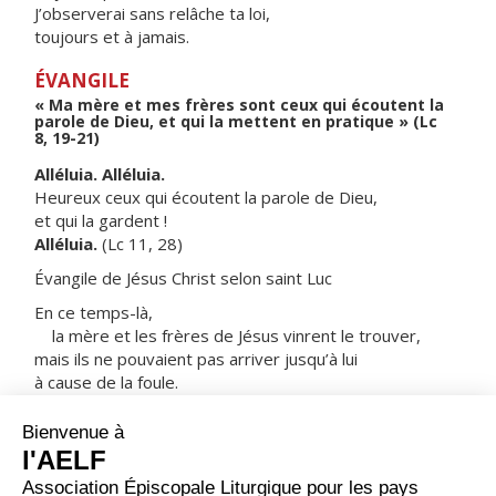
J’observerai sans relâche ta loi,
toujours et à jamais.
ÉVANGILE
« Ma mère et mes frères sont ceux qui écoutent la
parole de Dieu, et qui la mettent en pratique » (Lc
8, 19-21)
Alléluia. Alléluia.
Heureux ceux qui écoutent la parole de Dieu,
et qui la gardent !
Alléluia.
(Lc 11, 28)
Évangile de Jésus Christ selon saint Luc
En ce temps-là,
la mère et les frères de Jésus vinrent le trouver,
mais ils ne pouvaient pas arriver jusqu’à lui
à cause de la foule.
On le lui fit savoir :
« Ta mère et tes frères sont là dehors,
qui veulent te voir. »
Il leur répondit :