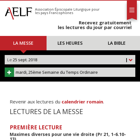
L'AELF
S'abonner
Association Épiscopale Liturgique
pour
les pays Francophones
Calendrier
Recevez gratuitement
Contact
les lectures du jour par courriel
LA MESSE
LES HEURES
LA BIBLE
Le
25 sept. 2018
|
mardi, 25ème Semaine du Temps Ordinaire
Revenir aux lectures du
calendrier romain
.
LECTURES DE LA MESSE
PREMIÈRE LECTURE
Maximes diverses pour une vie droite (Pr 21, 1-6.10-
13)