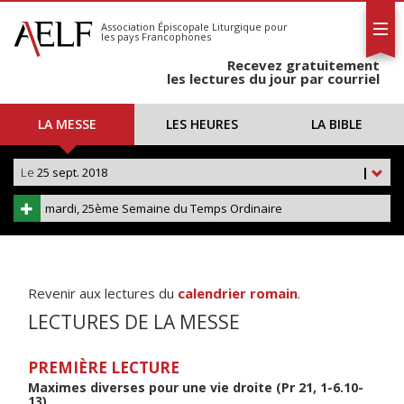
L'AELF
S'abonner
Association Épiscopale Liturgique
pour
les pays Francophones
Calendrier
Recevez gratuitement
Contact
les lectures du jour par courriel
LA MESSE
LES HEURES
LA BIBLE
Le
25 sept. 2018
|
mardi, 25ème Semaine du Temps Ordinaire
Revenir aux lectures du
calendrier romain
.
LECTURES DE LA MESSE
PREMIÈRE LECTURE
Maximes diverses pour une vie droite (Pr 21, 1-6.10-
13)