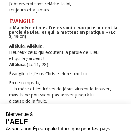
J’observerai sans relâche ta loi,
toujours et à jamais.
ÉVANGILE
« Ma mère et mes frères sont ceux qui écoutent la
parole de Dieu, et qui la mettent en pratique » (Lc
8, 19-21)
Alléluia. Alléluia.
Heureux ceux qui écoutent la parole de Dieu,
et qui la gardent !
Alléluia.
(Lc 11, 28)
Évangile de Jésus Christ selon saint Luc
En ce temps-là,
la mère et les frères de Jésus vinrent le trouver,
mais ils ne pouvaient pas arriver jusqu’à lui
à cause de la foule.
On le lui fit savoir :
« Ta mère et tes frères sont là dehors,
qui veulent te voir. »
Il leur répondit :