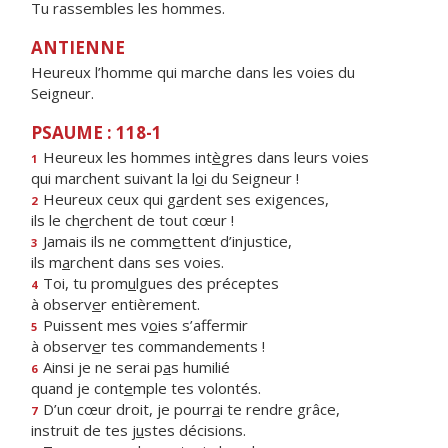
Tu rassembles les hommes.
ANTIENNE
Heureux l’homme qui marche dans les voies du
Seigneur.
PSAUME : 118-1
Heureux les hommes int
è
gres dans leurs voies
1
qui marchent suivant la l
o
i du Seigneur !
Heureux ceux qui g
a
rdent ses exigences,
2
ils le ch
e
rchent de tout cœur !
Jamais ils ne comm
e
ttent d’injustice,
3
ils m
a
rchent dans ses voies.
Toi, tu prom
u
lgues des préceptes
4
à observ
e
r entièrement.
Puissent mes v
o
ies s’affermir
5
à observ
e
r tes commandements !
Ainsi je ne serai p
a
s humilié
6
quand je cont
e
mple tes volontés.
D’un cœur droit, je pourr
a
i te rendre grâce,
7
instruit de tes j
u
stes décisions.