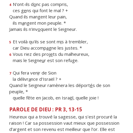
N'ont-ils d
o
nc pas compris,
4
ces g
e
ns qui font le mal ? +
Quand ils mangent leur pain,
ils m
a
ngent mon peuple. *
Jamais ils n'inv
o
quent le Seigneur.
Et voilà qu'ils se sont m
i
s à trembler,
5
car Dieu accomp
a
gne les justes. *
Vous riez des proj
e
ts du malheureux,
6
mais le Seigne
u
r est son refuge.
Qui fera ven
i
r de Sion
7
la délivr
a
nce d'Israël ? +
Quand le Seigneur ramènera les déport
é
s de son
peuple, *
quelle fête en Jacob, en Isra
ë
l, quelle joie !
PAROLE DE DIEU : PR 3, 13-15
Heureux qui a trouvé la sagesse, qui s’est procuré la
raison ! Car sa possession vaut mieux que possession
d’argent et son revenu est meilleur que l’or. Elle est