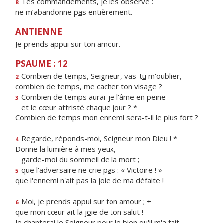
Tes commandem
e
nts, je les observe :
8
ne m’abandonne p
a
s entièrement.
ANTIENNE
Je prends appui sur ton amour.
PSAUME : 12
Combien de temps, Seigneur, vas-t
u
m'oublier,
2
combien de temps, me cach
e
r ton visage ?
Combien de temps aurai-je l'âme en peine
3
et le cœur attrist
é
chaque jour ? *
Combien de temps mon ennemi sera-t-
i
l le plus fort ?
Regarde, réponds-moi, Seigne
u
r mon Dieu ! *
4
Donne la lumière à mes yeux,
garde-moi du somm
e
il de la mort ;
que l'adversaire ne crie p
a
s : « Victoire ! »
5
que l'ennemi n'ait pas la j
o
ie de ma défaite !
Moi, je prends appu
i
sur ton amour ; +
6
que mon cœur ait la j
o
ie de ton salut !
Je chanterai le Seigneur pour le bi
e
n qu'il m'a fait.