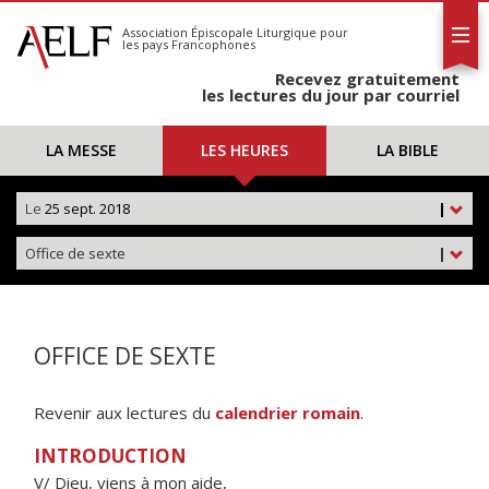
L'AELF
S'abonner
Association Épiscopale Liturgique
pour
les pays Francophones
Calendrier
Recevez gratuitement
Contact
les lectures du jour par courriel
LA MESSE
LES HEURES
LA BIBLE
Le
25 sept. 2018
|
Office de sexte
|
OFFICE DE SEXTE
Revenir aux lectures du
calendrier romain
.
INTRODUCTION
V/ Dieu, viens à mon aide,