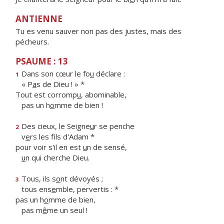
ANTIENNE
Tu es venu sauver non pas des justes, mais des
pécheurs.
PSAUME : 13
Dans son cœur le fo
u
déclare :
1
« P
a
s de Dieu ! » *
Tout est corromp
u
, abominable,
pas un h
o
mme de bien !
Des cieux, le Seigne
u
r se penche
2
v
e
rs les fils d'Adam *
pour voir s'il en est
u
n de sensé,
u
n qui cherche Dieu.
Tous, ils s
o
nt dévoyés ;
3
tous ens
e
mble, pervertis : *
pas un h
o
mme de bien,
pas m
ê
me un seul !