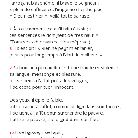
l'arrogant blasphème, il br
a
ve le Seigneur ;
plein de suffisance, l'imp
i
e ne cherche plus :
4
« Dieu n'est rien », voil
à
toute sa ruse.
À tout moment, ce qu'il f
a
it réussit ; +
5
tes sentences le dom
i
nent de très haut. *
(Tous ses advers
a
ires, il les méprise.)
Il s'est dit : « Rien ne pe
u
t m'ébranler,
6
je suis pour longtemps à l'abr
i
du malheur. »
Sa bouche qui maudit n'est que fra
u
de et violence,
7
sa langue, mens
o
nge et blessure.
Il se tient à l'aff
û
t près des villages,
8
il se cache pour tu
e
r l'innocent.
Des yeux, il ép
i
e le faible,
il se cache à l'affût, comme un li
o
n dans son fourré ;
9
il se tient à l'affût pour surpr
e
ndre le pauvre,
il attire le pauvre, il le pr
e
nd dans son filet.
Il se b
a
isse, il se tapit ;
10