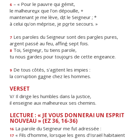
– « Pour le pauvre qui gémit,
6
le malheure
u
x que l'on dépouille, +
maintenant je me lève, d
i
t le Seigneur ; *
à celui qu'on méprise, je p
o
rte secours. »
Les paroles du Seigneur sont des par
o
les pures,
7
argent passé au feu, affin
é
sept fois.
Toi, Seigne
u
r, tu tiens parole,
8
tu nous gardes pour toujo
u
rs de cette engeance.
De tous côtés, s'ag
i
tent les impies :
9
la corruption g
a
gne chez les hommes.
VERSET
V/ Il dirige les humbles dans la justice,
il enseigne aux malheureux ses chemins.
LECTURE : « JE VOUS DONNERAI UN ESPRIT
NOUVEAU » (EZ 36, 16-36)
La parole du Seigneur me fut adressée :
16
« Fils d’homme, lorsque les gens d’Israël habitaient
17