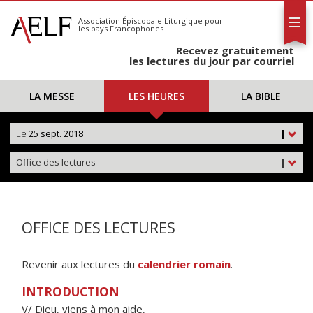
L'AELF
S'abonner
Association Épiscopale Liturgique
pour
les pays Francophones
Calendrier
Recevez gratuitement
Contact
les lectures du jour par courriel
LA MESSE
LES HEURES
LA BIBLE
Le
25 sept. 2018
|
Office des lectures
|
OFFICE DES LECTURES
Revenir aux lectures du
calendrier romain
.
INTRODUCTION
V/ Dieu, viens à mon aide,