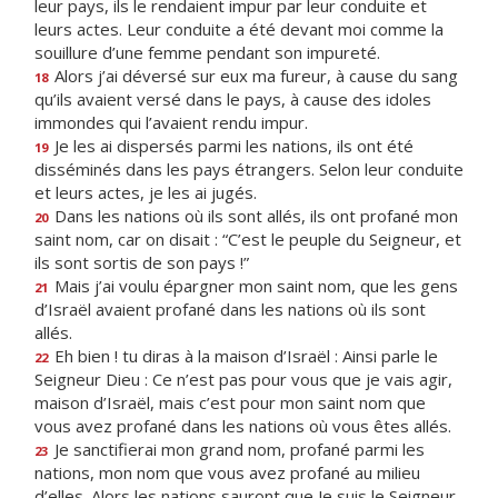
leur pays, ils le rendaient impur par leur conduite et
leurs actes. Leur conduite a été devant moi comme la
souillure d’une femme pendant son impureté.
Alors j’ai déversé sur eux ma fureur, à cause du sang
18
qu’ils avaient versé dans le pays, à cause des idoles
immondes qui l’avaient rendu impur.
Je les ai dispersés parmi les nations, ils ont été
19
disséminés dans les pays étrangers. Selon leur conduite
et leurs actes, je les ai jugés.
Dans les nations où ils sont allés, ils ont profané mon
20
saint nom, car on disait : “C’est le peuple du Seigneur, et
ils sont sortis de son pays !”
Mais j’ai voulu épargner mon saint nom, que les gens
21
d’Israël avaient profané dans les nations où ils sont
allés.
Eh bien ! tu diras à la maison d’Israël : Ainsi parle le
22
Seigneur Dieu : Ce n’est pas pour vous que je vais agir,
maison d’Israël, mais c’est pour mon saint nom que
vous avez profané dans les nations où vous êtes allés.
Je sanctifierai mon grand nom, profané parmi les
23
nations, mon nom que vous avez profané au milieu
d’elles. Alors les nations sauront que Je suis le Seigneur