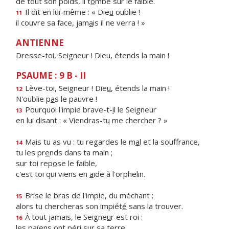
de tout son poids, il t
o
mbe sur le faible.
Il dit en lui-même : « Die
u
oublie !
11
il couvre sa face, jam
a
is il ne verra ! »
ANTIENNE
Dresse-toi, Seigneur ! Dieu, étends la main !
PSAUME : 9 B - II
Lève-toi, Seigneur ! Die
u
, étends la main !
12
N'oublie p
a
s le pauvre !
Pourquoi l'impie brave-t-
i
l le Seigneur
13
en lui disant : « Viendras-t
u
me chercher ? »
Mais tu as vu : tu regardes le m
a
l et la souffrance,
14
tu les pr
e
nds dans ta main ;
sur toi rep
o
se le faible,
c'est toi qui viens en
a
ide à l'orphelin.
Brise le bras de l'imp
i
e, du méchant ;
15
alors tu chercheras son impiét
é
sans la trouver.
À tout jamais, le Seigne
u
r est roi :
16
les païens ont pér
i
sur sa terre.