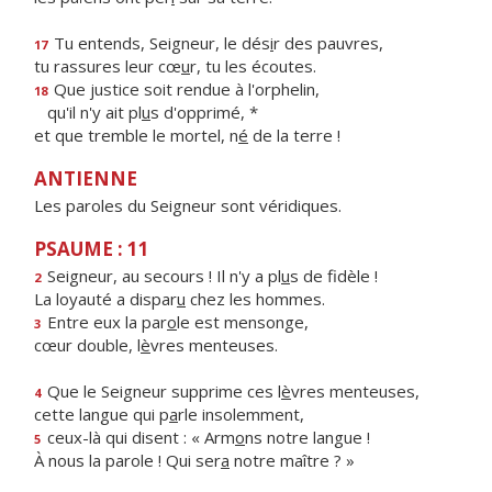
Tu entends, Seigneur, le dés
i
r des pauvres,
17
tu rassures leur cœ
u
r, tu les écoutes.
Que justice soit rendue à l'orphelin,
18
qu'il n'y ait pl
u
s d'opprimé, *
et que tremble le mortel, n
é
de la terre !
ANTIENNE
Les paroles du Seigneur sont véridiques.
PSAUME : 11
Seigneur, au secours ! Il n'y a pl
u
s de fidèle !
2
La loyauté a dispar
u
chez les hommes.
Entre eux la par
o
le est mensonge,
3
cœur double, l
è
vres menteuses.
Que le Seigneur supprime ces l
è
vres menteuses,
4
cette langue qui p
a
rle insolemment,
ceux-là qui disent : « Arm
o
ns notre langue !
5
À nous la parole ! Qui ser
a
notre maître ? »