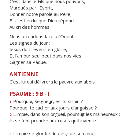
C’est dans le Fils que nous pouvons,
Marqués par l’Esprit,
Donner notre parole au Père,
Et c’est en lui que Dieu répond
Au cri des hommes.
Nous attendons face à l’Orient
Les signes du Jour :
Jésus doit revenir en gloire,
Et l’amour seul peut dans nos vies
Gagner sa Pâque.
ANTIENNE
C'est lui qui délivrera le pauvre aux abois.
PSAUME : 9 B - I
Pourquoi, Seigne
u
r, es-tu si loin ?
1
Pourquoi te cach
e
r aux jours d'angoisse ?
L'impie, dans son orgueil, poursu
i
t les malheureux :
2
ils se font prendre aux r
u
ses qu'il invente.
L'impie se glorifie du dés
i
r de son âme,
3