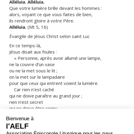
Alléluia. Alléluia.
Que votre lumière brille devant les hommes :
alors, voyant ce que vous faites de bien,
ils rendront gloire à votre Père.
Alléluia.
(Mt 5, 16)
Évangile de Jésus Christ selon saint Luc
En ce temps-là,
Jésus disait aux foules :
« Personne, après avoir allumé une lampe,
ne la couvre d’un vase
ou ne la met sous le lit ;
on la met sur le lampadaire
pour que ceux qui entrent voient la lumière.
Car rien n’est caché
qui ne doive paraître au grand jour ;
rien n’est secret
qui ne doive être connu
et venir au grand jour.
Faites attention à la manière dont vous écoutez.
Car à celui qui a,