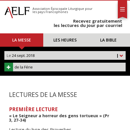
L'AELF
S'abonner
Association Épiscopale Liturgique
pour
les pays Francophones
Calendrier
Recevez gratuitement
Contact
les lectures du jour par courriel
LA MESSE
LES HEURES
LA BIBLE
Le
24 sept. 2018
|
de la Férie
LECTURES DE LA MESSE
PREMIÈRE LECTURE
« Le Seigneur a horreur des gens tortueux » (Pr
3, 27-34)
Lecture du livre des Proverbes