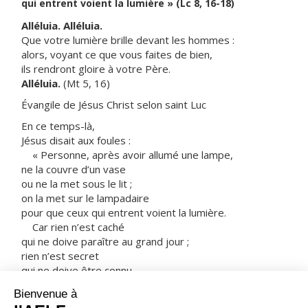
qui entrent voient la lumière » (Lc 8, 16-18)
Alléluia. Alléluia.
Que votre lumière brille devant les hommes :
alors, voyant ce que vous faites de bien,
ils rendront gloire à votre Père.
Alléluia.
(Mt 5, 16)
Évangile de Jésus Christ selon saint Luc
En ce temps-là,
Jésus disait aux foules :
« Personne, après avoir allumé une lampe,
ne la couvre d’un vase
ou ne la met sous le lit ;
on la met sur le lampadaire
pour que ceux qui entrent voient la lumière.
Car rien n’est caché
qui ne doive paraître au grand jour ;
rien n’est secret
qui ne doive être connu
et venir au grand jour.
Faites attention à la manière dont vous écoutez.