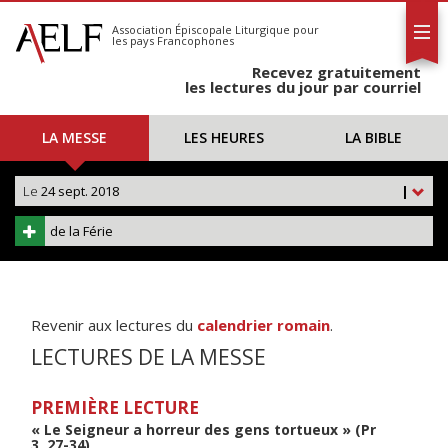
L'AELF
S'abonner
Association Épiscopale Liturgique
pour
les pays Francophones
Calendrier
Recevez gratuitement
Contact
les lectures du jour par courriel
LA MESSE
LES HEURES
LA BIBLE
Le
24 sept. 2018
|
de la Férie
Revenir aux lectures du
calendrier romain
.
LECTURES DE LA MESSE
PREMIÈRE LECTURE
« Le Seigneur a horreur des gens tortueux » (Pr
3, 27-34)