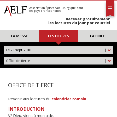
L'AELF
S'abonner
Association Épiscopale Liturgique
pour
les pays Francophones
Calendrier
Recevez gratuitement
Contact
les lectures du jour par courriel
LA MESSE
LES HEURES
LA BIBLE
Le
23 sept. 2018
|
Office de tierce
|
OFFICE DE TIERCE
Revenir aux lectures du
calendrier romain
.
INTRODUCTION
V/ Dieu, viens à mon aide,