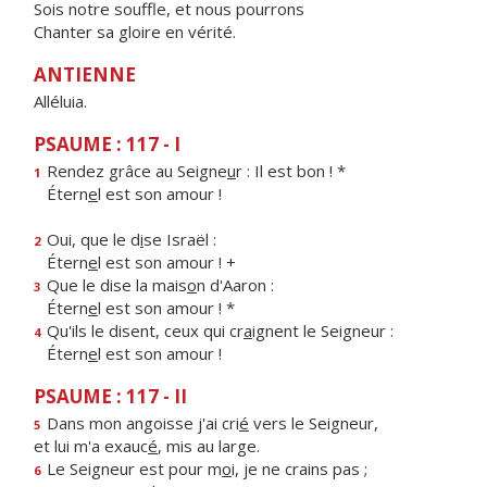
Sois notre souffle, et nous pourrons
Chanter sa gloire en vérité.
ANTIENNE
Alléluia.
PSAUME : 117 - I
Rendez grâce au Seigne
u
r : Il est bon ! *
1
Étern
e
l est son amour !
Oui, que le d
i
se Israël :
2
Étern
e
l est son amour ! +
Que le dise la mais
o
n d'Aaron :
3
Étern
e
l est son amour ! *
Qu'ils le disent, ceux qui cr
a
ignent le Seigneur :
4
Étern
e
l est son amour !
PSAUME : 117 - II
Dans mon angoisse j'ai cri
é
vers le Seigneur,
5
et lui m'a exauc
é
, mis au large.
Le Seigneur est pour m
o
i, je ne crains pas ;
6