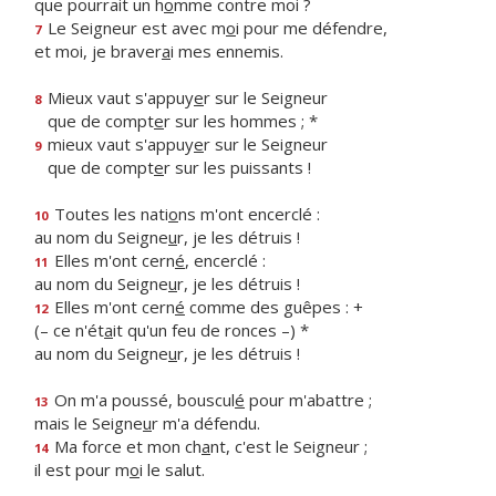
que pourrait un h
o
mme contre moi ?
Le Seigneur est avec m
o
i pour me défendre,
7
et moi, je braver
a
i mes ennemis.
Mieux vaut s'appuy
e
r sur le Seigneur
8
que de compt
e
r sur les hommes ; *
mieux vaut s'appuy
e
r sur le Seigneur
9
que de compt
e
r sur les puissants !
Toutes les nati
o
ns m'ont encerclé :
10
au nom du Seigne
u
r, je les détruis !
Elles m'ont cern
é
, encerclé :
11
au nom du Seigne
u
r, je les détruis !
Elles m'ont cern
é
comme des guêpes : +
12
(– ce n'ét
a
it qu'un feu de ronces –) *
au nom du Seigne
u
r, je les détruis !
On m'a poussé, bouscul
é
pour m'abattre ;
13
mais le Seigne
u
r m'a défendu.
Ma force et mon ch
a
nt, c'est le Seigneur ;
14
il est pour m
o
i le salut.