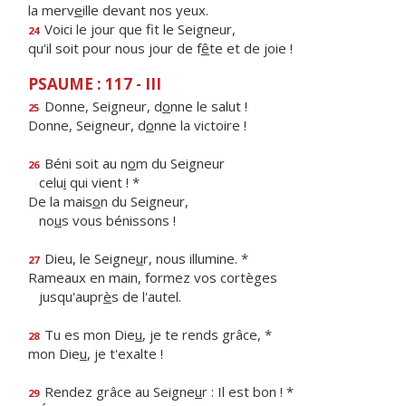
la merv
e
ille devant nos yeux.
Voici le jour que f
t le Seigneur,
24
qu'il soit pour nous jour de f
ê
te et de joie !
PSAUME : 117 - III
Donne, Seigneur, d
o
nne le salut !
25
Donne, Seigneur, d
o
nne la victoire !
Béni soit au n
o
m du Seigneur
26
celu
i
qui vient ! *
De la mais
o
n du Seigneur,
no
u
s vous bénissons !
Dieu, le Seigne
u
r, nous illumine. *
27
Rameaux en main, formez vos cortèges
jusqu'aupr
è
s de l'autel.
Tu es mon Die
u
, je te rends grâce, *
28
mon Die
u
, je t'exalte !
Rendez grâce au Seigne
u
r : Il est bon ! *
29