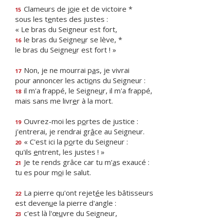
Clameurs de j
o
ie et de victoire *
15
sous les t
e
ntes des justes :
« Le bras du Seigneur est fort,
le bras du Seigne
u
r se lève, *
16
le bras du Seigne
u
r est fort ! »
Non, je ne mourrai p
a
s, je vivrai
17
pour annoncer les acti
o
ns du Seigneur :
il m'a frappé, le Seigne
u
r, il m'a frappé,
18
mais sans me livr
e
r à la mort.
Ouvrez-moi les p
o
rtes de justice :
19
j'entrerai, je rendrai gr
â
ce au Seigneur.
« C'est ici la p
o
rte du Seigneur :
20
qu'ils
e
ntrent, les justes ! »
Je te rends grâce car tu m'
a
s exaucé :
21
tu es pour m
o
i le salut.
La pierre qu'ont rejet
é
e les bâtisseurs
22
est deven
u
e la pierre d'angle :
c'est là l'œ
u
vre du Seigneur,
23