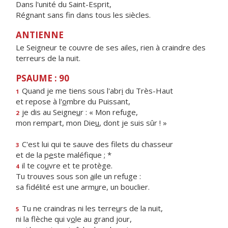
Dans l'unité du Saint-Esprit,
Régnant sans fin dans tous les siècles.
ANTIENNE
Le Seigneur te couvre de ses ailes, rien à craindre des
terreurs de la nuit.
PSAUME : 90
Quand je me tiens sous l'abr
i
du Très-Haut
1
et repose à l'
o
mbre du Puissant,
je dis au Seigne
u
r : « Mon refuge,
2
mon rempart, mon Die
u
, dont je suis sûr ! »
C'est lui qui te sauve des filets du chasseur
3
et de la p
e
ste maléfique ; *
il te co
u
vre et te protège.
4
Tu trouves sous son
a
ile un refuge :
sa fidélité est une arm
u
re, un bouclier.
Tu ne craindras ni les terre
u
rs de la nuit,
5
ni la flèche qui v
o
le au grand jour,