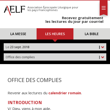
L'AELF
S'abonner
Association Épiscopale Liturgique
pour
les pays Francophones
Calendrier
Recevez gratuitement
Contact
les lectures du jour par courriel
LA MESSE
LES HEURES
LA BIBLE
Le
23 sept. 2018
|
Office des complies
|
OFFICE DES COMPLIES
Revenir aux lectures du
calendrier romain
.
INTRODUCTION
V/ Dieu, viens à mon aide,