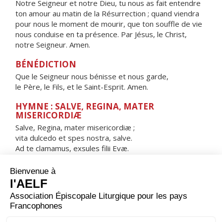
Notre Seigneur et notre Dieu, tu nous as fait entendre
ton amour au matin de la Résurrection ; quand viendra
pour nous le moment de mourir, que ton souffle de vie
nous conduise en ta présence. Par Jésus, le Christ,
notre Seigneur. Amen.
BÉNÉDICTION
Que le Seigneur nous bénisse et nous garde,
le Père, le Fils, et le Saint-Esprit. Amen.
HYMNE : SALVE, REGINA, MATER
MISERICORDIÆ
Salve, Regina, mater misericordiæ ;
vita dulcedo et spes nostra, salve.
Ad te clamamus, exsules filii Evæ.
Ad te suspiramus, gementes et flentes
in hac lacrimarum valle.
Eia ergo, advocata nostra,
illos tuos misericordes oculos
ad nos converte.
Et Iesum, benedictum fructum ventris tui,