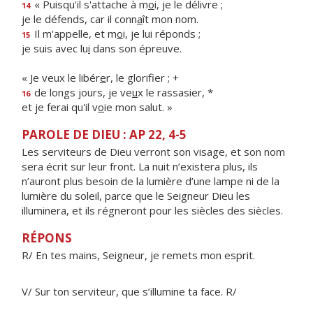
« Puisqu'il s'attache à m
o
i, je le délivre ;
14
je le défends, car il conn
a
ît mon nom.
Il m'appelle, et m
o
i, je lui réponds ;
15
je suis avec lu
i
dans son épreuve.
« Je veux le libér
e
r, le glorifier ; +
de longs jours, je ve
u
x le rassasier, *
16
et je ferai qu'il v
o
ie mon salut. »
PAROLE DE DIEU : AP 22, 4-5
Les serviteurs de Dieu verront son visage, et son nom
sera écrit sur leur front. La nuit n’existera plus, ils
n’auront plus besoin de la lumière d’une lampe ni de la
lumière du soleil, parce que le Seigneur Dieu les
illuminera, et ils régneront pour les siècles des siècles.
RÉPONS
R/ En tes mains, Seigneur, je remets mon esprit.
V/ Sur ton serviteur, que s’illumine ta face. R/