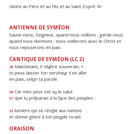
Gloire au Père et au Fils et au Saint-Esprit. R/
ANTIENNE DE SYMÉON
Sauve-nous, Seigneur, quand nous veillons ; garde-nous
quand nous dormons ; nous veillerons avec le Christ et
nous reposerons en paix.
CANTIQUE DE SYMÉON (LC 2)
Maintenant, ô M
a
ître souverain, +
29
tu peux laisser ton servite
u
r s'en aller
en paix, sel
o
n ta parole.
Car mes yeux ont v
u
le salut
30
que tu préparais à la f
a
ce des peuples :
31
lumière qui se rév
è
le aux nations
32
et donne gloire à ton pe
u
ple Israël.
ORAISON