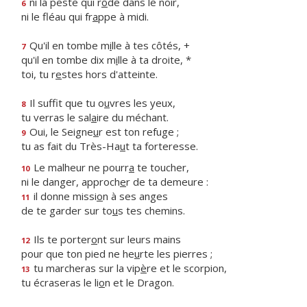
ni la peste qui r
ô
de dans le noir,
6
ni le fléau qui fr
a
ppe à midi.
Qu'il en tombe m
i
lle à tes côtés, +
7
qu'il en tombe dix m
i
lle à ta droite, *
toi, tu r
e
stes hors d'atteinte.
Il suffit que tu o
u
vres les yeux,
8
tu verras le sal
a
ire du méchant.
Oui, le Seigne
u
r est ton refuge ;
9
tu as fait du Très-Ha
u
t ta forteresse.
Le malheur ne pourr
a
te toucher,
10
ni le danger, approch
e
r de ta demeure :
il donne missi
o
n à ses anges
11
de te garder sur to
u
s tes chemins.
Ils te porter
o
nt sur leurs mains
12
pour que ton pied ne he
u
rte les pierres ;
tu marcheras sur la vip
è
re et le scorpion,
13
tu écraseras le li
o
n et le Dragon.