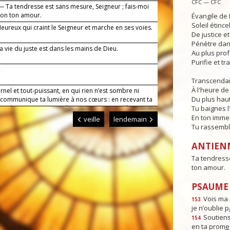
CFC — CFC
— Ta tendresse est sans mesure, Seigneur ; fais-moi
elon ton amour.
Évangile de 
Soleil étince
ureux qui craint le Seigneur et marche en ses voies.
De justice e
Pénètre dans
 vie du juste est dans les mains de Dieu.
Au plus pro
Purifie et t
2
Transcendan
À l'heure de 
rnel et tout-puissant, en qui rien n’est sombre ni
Du plus haut
 communique ta lumière à nos cœurs : en recevant ta
tes préceptes, nous marcherons sur ta route d’un cœur
Tu baignes l
ar Jésus, le Christ, notre Seigneur. Amen.
En ton imme
veille
lendemain
Tu rassembl
ANTIEN
Ta tendresse
ton amour.
PSAUME :
Vois ma 
153
je n’oublie p
Soutiens
154
en ta prom
e