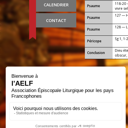
118-20 
CALENDRIER
Psaume
vivre s
127 — He
Psaume
CONTACT
128 — La
Psaume
Sg 1, 1-
Péricope
Dieu éte
Conclusion
obscur,
loi et 
léger. P