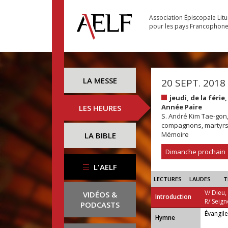
Association Épiscopale Lit
pour les pays Francophon
LA MESSE
20 SEPT. 2018
jeudi, de la fér
Année Paire
LES HEURES
S. André Kim Tae-gon,
compagnons, martyr
Mémoire
LA BIBLE
Dimanche prochain
L'AELF
LECTURES
LAUDES
T
V/ Dieu,
VIDÉOS &
Introduction
R/ Seign
PODCASTS
Évangil
...
Hymne