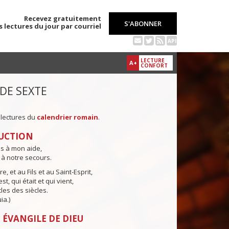
Recevez gratuitement
S'ABONNER
s lectures du jour par courriel
API
LECTURE
A+
CONFORT
 DE SEXTE
 lectures du
calendrier romain
.
UCTION
ns à mon aide,
 à notre secours.
e, et au Fils et au Saint-Esprit,
st, qui était et qui vient,
cles des siècles.
ia.)
 ÉVANGILE DE DIEU