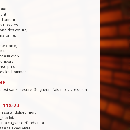
Dieu,
lant
t d'amour,
 nos vies ;
fond des cœurs,
ransforme.
te clarté,
midi.
 de la croix
'univers ;
nse paix
es les hommes.
NE
 est sans mesure, Seigneur ; fais-moi vivre selon
 118-20
mis
è
re : délivre-moi ;
a
s ta loi.
 ma ca
u
se : défends-moi,
sse fais-moi vivre !