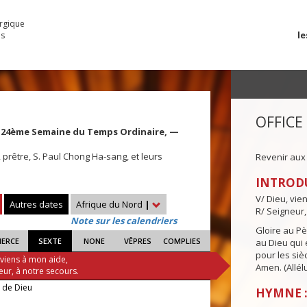
urgique
le
es
OFFICE
ie, 24ème Semaine du Temps Ordinaire, —
 prêtre, S. Paul Chong Ha-sang, et leurs
Revenir aux
s
INTROD
V/ Dieu, vie
Autres dates
Afrique du Nord
|
R/ Seigneur,
Note sur les calendriers
Gloire au Pèr
IERCE
SEXTE
NONE
VÊPRES
COMPLIES
au Dieu qui e
pour les siè
 viens à mon aide,
Amen. (Allélu
eur, à notre secours.
e de Dieu
HYMNE :