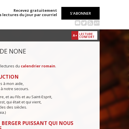
Recevez gratuitement
S'ABONNER
s lectures du jour par courriel
API
LECTURE
A+
CONFORT
 DE NONE
 lectures du
calendrier romain
.
UCTION
ns à mon aide,
 à notre secours.
e, et au Fils et au Saint-Esprit,
st, qui était et qui vient,
cles des siècles.
ia.)
 BERGER PUISSANT QUI NOUS
S