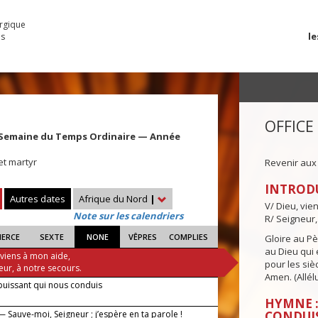
urgique
le
es
OFFICE
 Semaine du Temps Ordinaire — Année
et martyr
Revenir aux
INTROD
Autres dates
Afrique du Nord
|
V/ Dieu, vie
Note sur les calendriers
R/ Seigneur,
IERCE
SEXTE
NONE
VÊPRES
COMPLIES
Gloire au Pèr
au Dieu qui e
 viens à mon aide,
pour les siè
eur, à notre secours.
Amen. (Allélu
puissant qui nous conduis
HYMNE :
 Sauve-moi, Seigneur ; j’espère en ta parole !
CONDUI