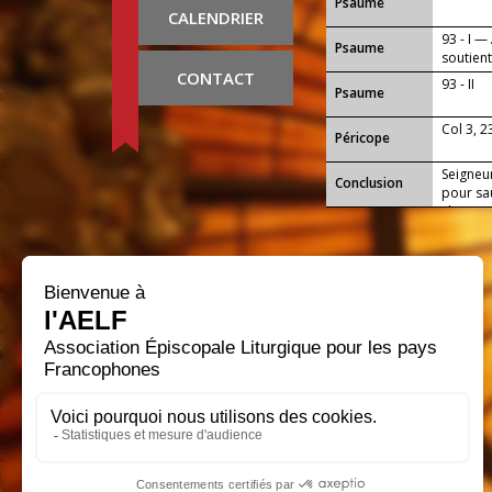
Psaume
CALENDRIER
93 - I 
Psaume
soutient
CONTACT
93 - II
Psaume
Col 3, 2
Péricope
Seigneur
Conclusion
pour sa
chacun 
de ton a
Amen.