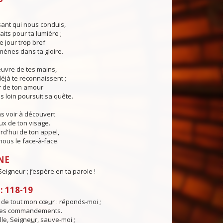
ant qui nous conduis,
aits pour ta lumière ;
e jour trop bref
ènes dans ta gloire.
œuvre de tes mains,
éjà te reconnaissent ;
r de ton amour
s loin poursuit sa quête.
s voir à découvert
eux de ton visage.
rd'hui de ton appel,
ous le face-à-face.
NE
eigneur ; j’espère en ta parole !
 118-19
e de tout mon cœ
u
r : réponds-moi ;
 tes commandements.
lle, Seigne
u
r, sauve-moi ;