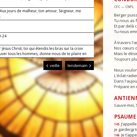
CFC — CNPL
— Aux jours de malheur, ton amour, Seigneur, me
Berger puiss
.
Tu nous as f
Et par delà c
Tu nous emm
3-24
À travers l'
Nos cœurs d
 Jésus Christ, toi qui étendis les bras sur la croix
Mais le dési
uver tous les hommes, donne-nous de te plaire en
de nos actes pour faire connaître au monde l'œuvre
Toujours plu
mour. Toi qui règnes pour les siècles des siècles.
veille
lendemain
Nous voulon
L'éclat radi
Dans l'aujou
Prépare en n
ANTIEN
Sauve-moi, S
PSAUME :
J’appell
145
je garder
a
i
Je t’appe
146