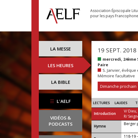
Association Épiscopale Lit
pour les pays Francophon
LA MESSE
19 SEPT. 2018
mercredi, 24ème
Paire
LES HEURES
S. Janvier, évêque 
Mémoire facultative
LA BIBLE
Dimanche prochain
L'AELF
LECTURES
LAUDES
T
V/ Dieu,
Introduction
R/ Seign
VIDÉOS &
PODCASTS
Berger 
...
Hymne
118-19 —