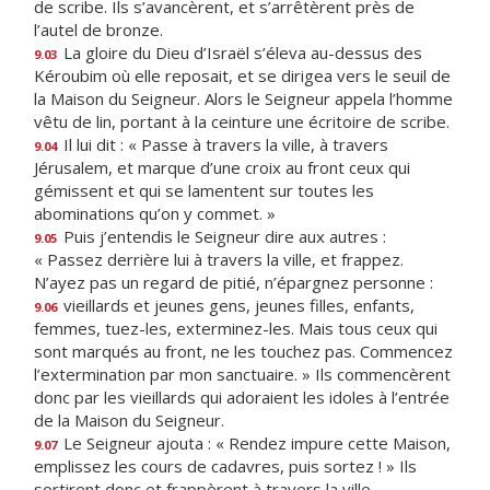
de scribe. Ils s’avancèrent, et s’arrêtèrent près de
l’autel de bronze.
La gloire du Dieu d’Israël s’éleva au-dessus des
9.03
Kéroubim où elle reposait, et se dirigea vers le seuil de
la Maison du Seigneur. Alors le Seigneur appela l’homme
vêtu de lin, portant à la ceinture une écritoire de scribe.
Il lui dit : « Passe à travers la ville, à travers
9.04
Jérusalem, et marque d’une croix au front ceux qui
gémissent et qui se lamentent sur toutes les
abominations qu’on y commet. »
Puis j’entendis le Seigneur dire aux autres :
9.05
« Passez derrière lui à travers la ville, et frappez.
N’ayez pas un regard de pitié, n’épargnez personne :
vieillards et jeunes gens, jeunes filles, enfants,
9.06
femmes, tuez-les, exterminez-les. Mais tous ceux qui
sont marqués au front, ne les touchez pas. Commencez
l’extermination par mon sanctuaire. » Ils commencèrent
donc par les vieillards qui adoraient les idoles à l’entrée
de la Maison du Seigneur.
Le Seigneur ajouta : « Rendez impure cette Maison,
9.07
emplissez les cours de cadavres, puis sortez ! » Ils
sortirent donc et frappèrent à travers la ville.