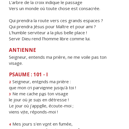
L'arbre de la croix indique le passage
Vers un monde où toute chose est consacrée.
Qui prendra la route vers ces grands espaces ?
Qui prendra Jésus pour Maître et pour ami ?
L'humble serviteur a la plus belle place !
Servir Dieu rend l'homme libre comme lui.
ANTIENNE
Seigneur, entends ma prière, ne me voile pas ton
visage.
PSAUME : 101 - I
Seigneur, ent
e
nds ma prière :
2
que mon cri parvi
e
nne jusqu'à toi !
Ne me cache p
a
s ton visage
3
le jour où je su
i
s en détresse !
Le jour où j'app
e
lle, écoute-moi ;
viens v
i
te, réponds-moi !
Mes jours s'en v
o
nt en fumée,
4