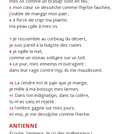
mes os comme un brasi
e
r sont en feu ;
mon cœur se dessèche comme l'h
e
rbe fauchée,
5
j'oublie de mang
e
r mon pain ;
à force de cri
e
r ma plainte,
6
ma peau c
o
lle à mes os.
Je ressemble au corbea
u
du désert,
7
je suis pareil à la hul
o
tte des ruines :
je v
e
ille la nuit,
8
comme un oiseau solit
a
ire sur un toit.
Le jour, mes ennem
i
s m'outragent ;
9
dans leur rage contre m
o
i, ils me maudissent.
La cendre est le p
a
in que je mange,
10
je mêle à ma boiss
o
n mes larmes.
Dans ton indignati
o
n, dans ta colère,
11
tu m'as sais
i
et rejeté :
l'ombre g
a
gne sur mes jours,
12
et moi, je me dess
è
che comme l'herbe.
ANTIENNE
Écoute, Seigneur, le cri des malheureux !