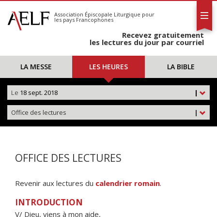
L'AELF
S'abonner
Association Épiscopale Liturgique
pour
les pays Francophones
Calendrier
Recevez gratuitement
Contact
les lectures du jour par courriel
LA MESSE
LES HEURES
LA BIBLE
Le
18 sept. 2018
|
Office des lectures
|
OFFICE DES LECTURES
Revenir aux lectures du
calendrier romain
.
INTRODUCTION
V/ Dieu, viens à mon aide,