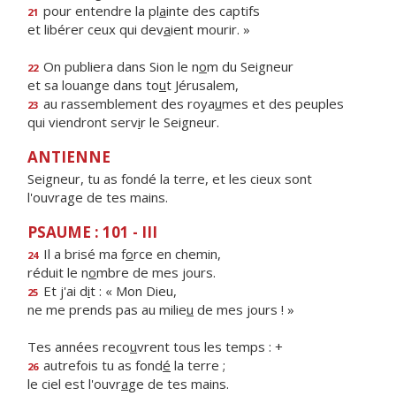
pour entendre la pl
a
inte des captifs
21
et libérer ceux qui dev
a
ient mourir. »
On publiera dans Sion le n
o
m du Seigneur
22
et sa louange dans to
u
t Jérusalem,
au rassemblement des roya
u
mes et des peuples
23
qui viendront serv
i
r le Seigneur.
ANTIENNE
Seigneur, tu as fondé la terre, et les cieux sont
l'ouvrage de tes mains.
PSAUME : 101 - III
Il a brisé ma f
o
rce en chemin,
24
réduit le n
o
mbre de mes jours.
Et j'ai d
i
t : « Mon Dieu,
25
ne me prends pas au milie
u
de mes jours ! »
Tes années reco
u
vrent tous les temps : +
autrefois tu as fond
é
la terre ;
26
le ciel est l'ouvr
a
ge de tes mains.