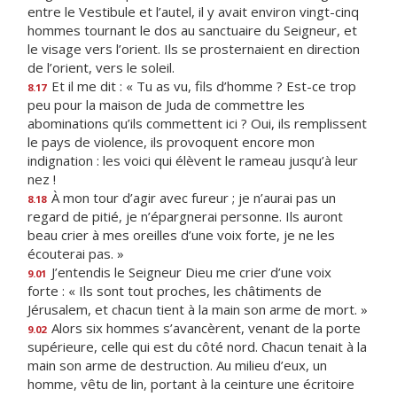
entre le Vestibule et l’autel, il y avait environ vingt-cinq
hommes tournant le dos au sanctuaire du Seigneur, et
le visage vers l’orient. Ils se prosternaient en direction
de l’orient, vers le soleil.
Et il me dit : « Tu as vu, fils d’homme ? Est-ce trop
8.17
peu pour la maison de Juda de commettre les
abominations qu’ils commettent ici ? Oui, ils remplissent
le pays de violence, ils provoquent encore mon
indignation : les voici qui élèvent le rameau jusqu’à leur
nez !
À mon tour d’agir avec fureur ; je n’aurai pas un
8.18
regard de pitié, je n’épargnerai personne. Ils auront
beau crier à mes oreilles d’une voix forte, je ne les
écouterai pas. »
J’entendis le Seigneur Dieu me crier d’une voix
9.01
forte : « Ils sont tout proches, les châtiments de
Jérusalem, et chacun tient à la main son arme de mort. »
Alors six hommes s’avancèrent, venant de la porte
9.02
supérieure, celle qui est du côté nord. Chacun tenait à la
main son arme de destruction. Au milieu d’eux, un
homme, vêtu de lin, portant à la ceinture une écritoire