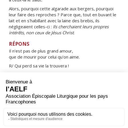
Alors, pourquoi cette algarade aux bergers, pourquoi
leur faire des reproches ? Parce que, tout en buvant le
lait et en s'habillant avec la laine des brebis, ils
négligeaient celles-ci :
Ils cherchaient leurs propres
intérêts, non ceux de Jésus Christ
.
RÉPONS
Il n'est pas de plus grand amour,
que de mourir pour celui qu'on aime.
R/ Qui perd sa vie la trouvera !
Christ a donné sa vie pour nous ;
donnons-la, nous aussi, pour nos frères.
Nous sommes passés de la mort à la vie,
puisque nous aimons nos frères.
ORAISON
Accorde-nous, Seigneur, de pouvoir t'adorer sans
partage, et d'avoir pour tout homme une vraie charité.