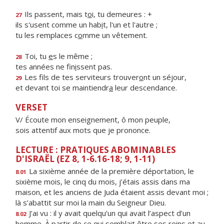
Ils passent, mais t
o
i, tu demeures : +
27
ils s'usent comme un hab
i
t, l'un et l'autre ;
tu les remplaces c
o
mme un vêtement.
Toi, tu
e
s le même ;
28
tes années ne fin
i
ssent pas.
Les fils de tes serviteurs trouver
o
nt un séjour,
29
et devant toi se maintiendr
a
leur descendance.
VERSET
V/ Écoute mon enseignement, ô mon peuple,
sois attentif aux mots que je prononce.
LECTURE : PRATIQUES ABOMINABLES
D'ISRAËL (EZ 8, 1-6.16-18; 9, 1-11)
La sixième année de la première déportation, le
8.01
sixième mois, le cinq du mois, j’étais assis dans ma
maison, et les anciens de Juda étaient assis devant moi ;
là s’abattit sur moi la main du Seigneur Dieu.
J’ai vu : il y avait quelqu’un qui avait l’aspect d’un
8.02
homme. À partir de ce qui semblait être ses reins et au-