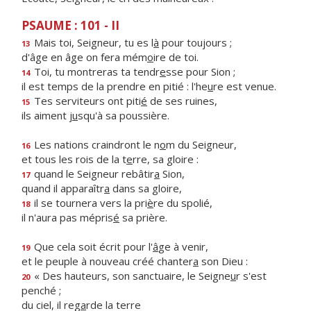
PSAUME : 101 - II
Mais toi, Seigneur, tu es l
à
pour toujours ;
13
d'âge en âge on fera mém
o
ire de toi.
Toi, tu montreras ta tendr
e
sse pour Sion ;
14
il est temps de la prendre en pitié : l'he
u
re est venue.
Tes serviteurs ont piti
é
de ses ruines,
15
ils aiment j
u
squ'à sa poussière.
Les nations craindront le n
o
m du Seigneur,
16
et tous les rois de la t
e
rre, sa gloire :
quand le Seigneur rebâtir
a
Sion,
17
quand il apparaîtr
a
dans sa gloire,
il se tournera vers la pri
è
re du spolié,
18
il n'aura pas mépris
é
sa prière.
Que cela soit écrit pour l'
â
ge à venir,
19
et le peuple à nouveau créé chanter
a
son Dieu :
« Des hauteurs, son sanctuaire, le Seigne
u
r s'est
20
penché ;
du ciel, il reg
a
rde la terre