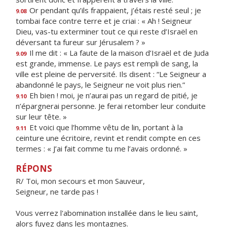
Or pendant qu’ils frappaient, j’étais resté seul ; je
9.08
tombai face contre terre et je criai : « Ah ! Seigneur
Dieu, vas-tu exterminer tout ce qui reste d’Israël en
déversant ta fureur sur Jérusalem ? »
Il me dit : « La faute de la maison d’Israël et de Juda
9.09
est grande, immense. Le pays est rempli de sang, la
ville est pleine de perversité. Ils disent : “Le Seigneur a
abandonné le pays, le Seigneur ne voit plus rien.”
Eh bien ! moi, je n’aurai pas un regard de pitié, je
9.10
n’épargnerai personne. Je ferai retomber leur conduite
sur leur tête. »
Et voici que l’homme vêtu de lin, portant à la
9.11
ceinture une écritoire, revint et rendit compte en ces
termes : « J’ai fait comme tu me l’avais ordonné. »
RÉPONS
R/ Toi, mon secours et mon Sauveur,
Seigneur, ne tarde pas !
Vous verrez l'abomination installée dans le lieu saint,
alors fuyez dans les montagnes.