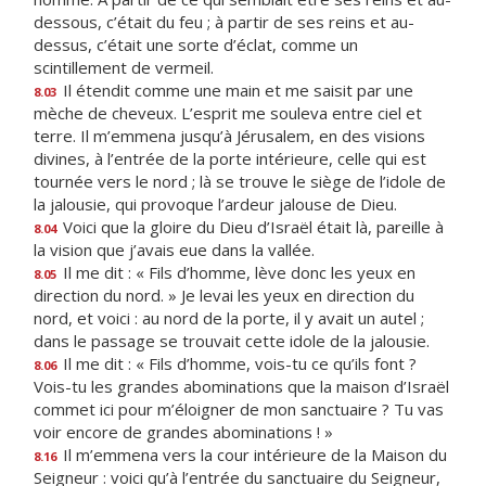
dessous, c’était du feu ; à partir de ses reins et au-
dessus, c’était une sorte d’éclat, comme un
scintillement de vermeil.
Il étendit comme une main et me saisit par une
8.03
mèche de cheveux. L’esprit me souleva entre ciel et
terre. Il m’emmena jusqu’à Jérusalem, en des visions
divines, à l’entrée de la porte intérieure, celle qui est
tournée vers le nord ; là se trouve le siège de l’idole de
la jalousie, qui provoque l’ardeur jalouse de Dieu.
Voici que la gloire du Dieu d’Israël était là, pareille à
8.04
la vision que j’avais eue dans la vallée.
Il me dit : « Fils d’homme, lève donc les yeux en
8.05
direction du nord. » Je levai les yeux en direction du
nord, et voici : au nord de la porte, il y avait un autel ;
dans le passage se trouvait cette idole de la jalousie.
Il me dit : « Fils d’homme, vois-tu ce qu’ils font ?
8.06
Vois-tu les grandes abominations que la maison d’Israël
commet ici pour m’éloigner de mon sanctuaire ? Tu vas
voir encore de grandes abominations ! »
Il m’emmena vers la cour intérieure de la Maison du
8.16
Seigneur : voici qu’à l’entrée du sanctuaire du Seigneur,