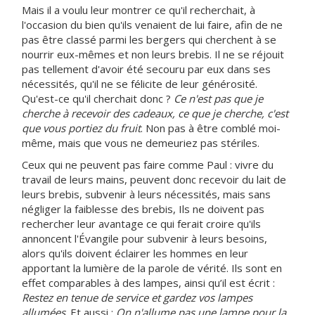
Mais il a voulu leur montrer ce qu'il recherchait, à
l'occasion du bien qu'ils venaient de lui faire, afin de ne
pas être classé parmi les bergers qui cherchent à se
nourrir eux-mêmes et non leurs brebis. Il ne se réjouit
pas tellement d'avoir été secouru par eux dans ses
nécessités, qu'il ne se félicite de leur générosité.
Qu'est-ce qu'il cherchait donc ?
Ce n'est pas que je
cherche à recevoir des cadeaux, ce que je cherche, c'est
que vous portiez du fruit
. Non pas à être comblé moi-
même, mais que vous ne demeuriez pas stériles.
Ceux qui ne peuvent pas faire comme Paul : vivre du
travail de leurs mains, peuvent donc recevoir du lait de
leurs brebis, subvenir à leurs nécessités, mais sans
négliger la faiblesse des brebis, Ils ne doivent pas
rechercher leur avantage ce qui ferait croire qu'ils
annoncent l'Évangile pour subvenir à leurs besoins,
alors qu'ils doivent éclairer les hommes en leur
apportant la lumière de la parole de vérité. Ils sont en
effet comparables à des lampes, ainsi qu’il est écrit :
Restez en tenue de service et gardez vos lampes
allumées
. Et aussi :
On n'allume pas une lampe pour la