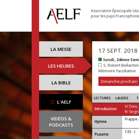
Association Épiscopale Lit
pour les pays Francophon
LA MESSE
17 SEPT. 2018
lundi, 24ème Se
S. Robert Bellarmin
LES HEURES
Mémoire facultative
Dimanche prochain
LA BIBLE
LECTURES
LAUDES
T
L'AELF
V/ Dieu,
Introduction
R/ Seign
VIDÉOS &
Frappe 
...
Hymne
PODCASTS
135 - I
Psaume