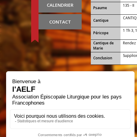
CALENDRIER
135 - II
Psaume
CANTIQU
Cantique
CONTACT
1 Th 3, 
Péricope
Cantique de
Rendez g
Marie
Supplion
Conclusion