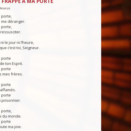
 FRAPPE À MA PORTE
Fleurus
 porte,
s me déranger.
 porte,
ressusciter.
ni le jour ni l’heure,
que c’est toi, Seigneur.
 porte
de ton Esprit.
 porte
us mes frères.
 porte
s affamés.
 porte
 prisonnier.
 porte,
re du monde.
 porte
oute ma joie.