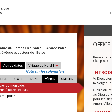
urgique
le
es
OFFICE
maine du Temps Ordinaire — Année Paire
, évêque et docteur de l'Eglise
Revenir aux
du jour
Autres dates
Afrique du Nord
|
Note sur les calendriers
INTROD
V/ Dieu, vie
IERCE
SEXTE
NONE
VÊPRES
COMPLIES
R/ Seigneur,
 viens à mon aide,
eur, à notre secours.
Gloire au Pèr
au Dieu qui e
à ma porte
pour les siè
Amen. (Allélu