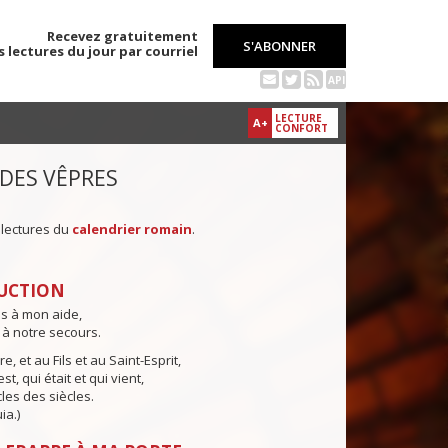
Recevez gratuitement
S'ABONNER
s lectures du jour par courriel
API
LECTURE
A+
CONFORT
 DES VÊPRES
 lectures du
calendrier romain
.
UCTION
ns à mon aide,
 à notre secours.
e, et au Fils et au Saint-Esprit,
st, qui était et qui vient,
cles des siècles.
ia.)