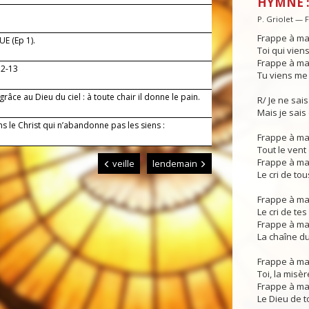
HYMNE :
P. Griolet — 
Frappe à ma
E (Ep 1).
Toi qui vien
Frappe à ma
12-13
Tu viens me 
râce au Dieu du ciel : à toute chair il donne le pain.
R/ Je ne sais 
Mais je sais 
s le Christ qui n’abandonne pas les siens :
Frappe à ma
Tout le vent 
Frappe à ma
veille
lendemain
Le cri de to
Frappe à ma
Le cri de te
Frappe à ma
La chaîne du
Frappe à ma
Toi, la misè
Frappe à ma
Le Dieu de t