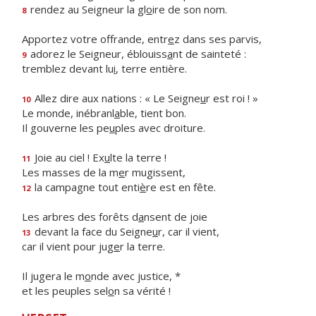
rendez au Seigneur la gl
o
ire de son nom.
8
Apportez votre offrande, entr
e
z dans ses parvis,
adorez le Seigneur, éblouiss
a
nt de sainteté :
9
tremblez devant lu
i
, terre entière.
Allez dire aux nations : « Le Seigne
u
r est roi ! »
10
Le monde, inébranl
a
ble, tient bon.
Il gouverne les pe
u
ples avec droiture.
Joie au ciel ! Ex
u
lte la terre !
11
Les masses de la m
e
r mugissent,
la campagne tout enti
è
re est en fête.
12
Les arbres des forêts d
a
nsent de joie
devant la face du Seigne
u
r, car il vient,
13
car il vient pour jug
e
r la terre.
Il jugera le m
o
nde avec justice, *
et les peuples sel
o
n sa vérité !