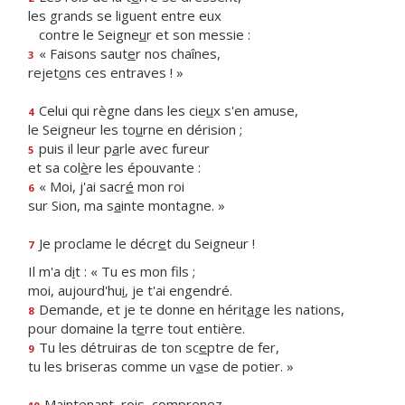
les grands se liguent entre eux
contre le Seigne
u
r et son messie :
« Faisons saut
e
r nos chaînes,
3
rejet
o
ns ces entraves ! »
Celui qui règne dans les cie
u
x s'en amuse,
4
le Seigneur les to
u
rne en dérision ;
puis il leur p
a
rle avec fureur
5
et sa col
è
re les épouvante :
« Moi, j'ai sacr
é
mon roi
6
sur Sion, ma s
a
inte montagne. »
Je proclame le décr
e
t du Seigneur !
7
Il m'a d
i
t : « Tu es mon fils ;
moi, aujourd'hu
i
, je t'ai engendré.
Demande, et je te donne en hérit
a
ge les nations,
8
pour domaine la t
e
rre tout entière.
Tu les détruiras de ton sc
e
ptre de fer,
9
tu les briseras comme un v
a
se de potier. »
Maintenant, r
o
is, comprenez,