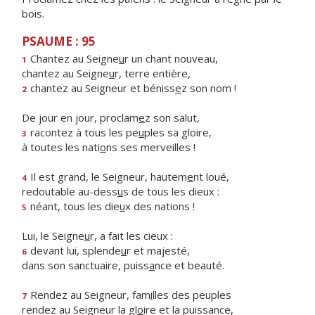
bois.
PSAUME : 95
Chantez au Seigne
u
r un chant nouveau,
1
chantez au Seigne
u
r, terre entière,
chantez au Seigneur et béniss
e
z son nom !
2
De jour en jour, proclam
e
z son salut,
racontez à tous les pe
u
ples sa gloire,
3
à toutes les nati
o
ns ses merveilles !
Il est grand, le Seigneur, hautem
e
nt loué,
4
redoutable au-dess
u
s de tous les dieux :
néant, tous les die
u
x des nations !
5
Lui, le Seigne
u
r, a fait les cieux :
devant lui, splende
u
r et majesté,
6
dans son sanctuaire, puiss
a
nce et beauté.
Rendez au Seigneur, fam
i
lles des peuples
7
rendez au Seigneur la gl
o
ire et la puissance,