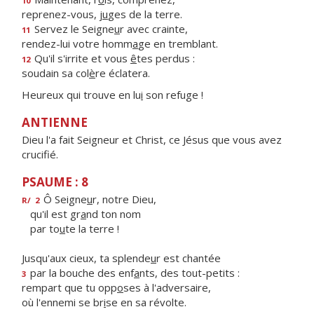
10
reprenez-vous, j
u
ges de la terre.
Servez le Seigne
u
r avec crainte,
11
rendez-lui votre homm
a
ge en tremblant.
Qu'il s'irrite et vous
ê
tes perdus :
12
soudain sa col
è
re éclatera.
Heureux qui trouve en lu
i
son refuge !
ANTIENNE
Dieu l'a fait Seigneur et Christ, ce Jésus que vous avez
crucifié.
PSAUME : 8
Ô Seigne
u
r, notre Dieu,
R/
2
qu'il est gr
a
nd ton nom
par to
u
te la terre !
Jusqu'aux cieux, ta splende
u
r est chantée
par la bouche des enf
a
nts, des tout-petits :
3
rempart que tu opp
o
ses à l'adversaire,
où l'ennemi se br
i
se en sa révolte.