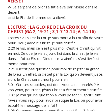
VERSET
V/ Le serpent de bronze fut élevé par Moïse dans le
désert,
ainsi le Fils de l'homme sera élevé.
LECTURE : LA GLOIRE DE LA CROIX DU
CHRIST (GA 2, 19-21 ; 3,1-7.13.14 ; 6, 14-16)
Frères : 2.19 Par la Loi, je suis mort à la Loi afin de vivre
pour Dieu ; avec le Christ, je suis crucifié.
2.20 Je vis, mais ce n’est plus moi, c’est le Christ qui vit
en moi. Ce que je vis aujourd’hui dans la chair, je le vis
dans la foi au Fils de Dieu qui m’a aimé et s’est livré lui-
même pour moi.
2.21 Il n’est pas question pour moi de rejeter la grâce
de Dieu. En effet, si c’était par la Loi qu’on devient juste,
alors le Christ serait mort pour rien.
3.01 Galates stupides, qui donc vous a ensorcelés ? À
vos yeux, pourtant, Jésus Christ a été présenté crucifié.
3.02 Je n’ai qu’une question à vous poser : l’Esprit Saint,
l’avez-vous reçu pour avoir pratiqué la Loi, ou pour avoir
écouté le message de la foi ?
3.03 Comment pouvez-vous être aussi fous ? Après