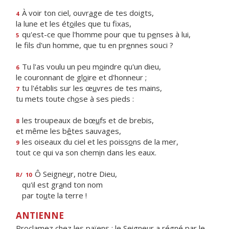
À voir ton ciel, ouvr
a
ge de tes doigts,
4
la lune et les ét
o
iles que tu fixas,
qu'est-ce que l'homme pour que tu p
e
nses à lui,
5
le fils d'un homme, que tu en pr
e
nnes souci ?
Tu l'as voulu un peu m
o
indre qu'un dieu,
6
le couronnant de gl
o
ire et d'honneur ;
tu l'établis sur les œ
u
vres de tes mains,
7
tu mets toute ch
o
se à ses pieds :
les troupeaux de bœ
u
fs et de brebis,
8
et même les b
ê
tes sauvages,
les oiseaux du ciel et les poiss
o
ns de la mer,
9
tout ce qui va son chem
i
n dans les eaux.
Ô Seigne
u
r, notre Dieu,
R/
10
qu'il est gr
a
nd ton nom
par to
u
te la terre !
ANTIENNE
Proclamez chez les païens : le Seigneur a régné par le