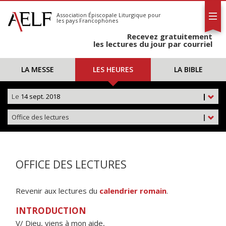
L'AELF
S'abonner
Association Épiscopale Liturgique
pour
les pays Francophones
Calendrier
Recevez gratuitement
Contact
les lectures du jour par courriel
LA MESSE
LES HEURES
LA BIBLE
Le
14 sept. 2018
|
Office des lectures
|
OFFICE DES LECTURES
Revenir aux lectures du
calendrier romain
.
INTRODUCTION
V/ Dieu, viens à mon aide,