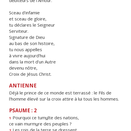
débiteurs de l'Amour.
Sceau d'infamie
et sceau de gloire,
tu déclares le Seigneur
Serviteur.
Signature de Dieu
au bas de son histoire,
tu nous appelles
à vivre aujourd'hui
dans la mort d'un Autre
devenu nôtre,
Croix de Jésus Christ.
ANTIENNE
Déjà le prince de ce monde est terrassé : le Fils de
l'homme élevé sur la croix attire à lui tous les hommes.
PSAUME : 2
Pourquoi ce tum
u
lte des nations,
1
ce vain murm
u
re des peuples ?
Les rois de la t
e
rre se dressent,
2