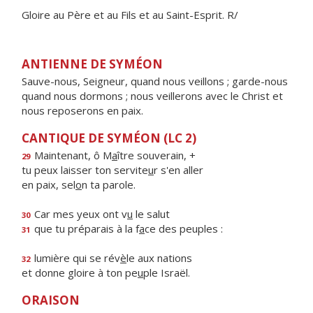
Gloire au Père et au Fils et au Saint-Esprit. R/
ANTIENNE DE SYMÉON
Sauve-nous, Seigneur, quand nous veillons ; garde-nous
quand nous dormons ; nous veillerons avec le Christ et
nous reposerons en paix.
CANTIQUE DE SYMÉON (LC 2)
Maintenant, ô M
a
ître souverain, +
29
tu peux laisser ton servite
u
r s'en aller
en paix, sel
o
n ta parole.
Car mes yeux ont v
u
le salut
30
que tu préparais à la f
a
ce des peuples :
31
lumière qui se rév
è
le aux nations
32
et donne gloire à ton pe
u
ple Israël.
ORAISON