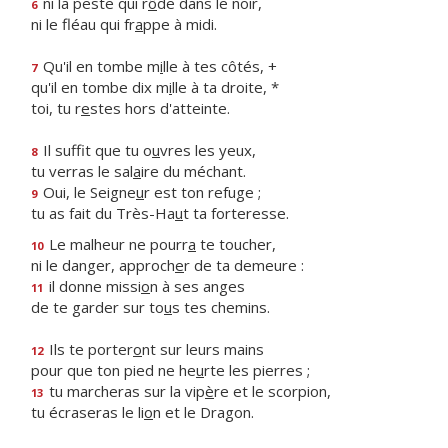
ni la peste qui r
ô
de dans le noir,
6
ni le fléau qui fr
a
ppe à midi.
Qu'il en tombe m
i
lle à tes côtés, +
7
qu'il en tombe dix m
i
lle à ta droite, *
toi, tu r
e
stes hors d'atteinte.
Il suffit que tu o
u
vres les yeux,
8
tu verras le sal
a
ire du méchant.
Oui, le Seigne
u
r est ton refuge ;
9
tu as fait du Très-Ha
u
t ta forteresse.
Le malheur ne pourr
a
te toucher,
10
ni le danger, approch
e
r de ta demeure :
il donne missi
o
n à ses anges
11
de te garder sur to
u
s tes chemins.
Ils te porter
o
nt sur leurs mains
12
pour que ton pied ne he
u
rte les pierres ;
tu marcheras sur la vip
è
re et le scorpion,
13
tu écraseras le li
o
n et le Dragon.