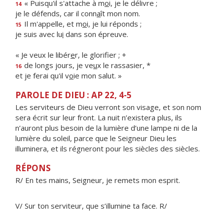
« Puisqu'il s'attache à m
o
i, je le délivre ;
14
je le défends, car il conn
a
ît mon nom.
Il m'appelle, et m
o
i, je lui réponds ;
15
je suis avec lu
i
dans son épreuve.
« Je veux le libér
e
r, le glorifier ; +
de longs jours, je ve
u
x le rassasier, *
16
et je ferai qu'il v
o
ie mon salut. »
PAROLE DE DIEU : AP 22, 4-5
Les serviteurs de Dieu verront son visage, et son nom
sera écrit sur leur front. La nuit n’existera plus, ils
n’auront plus besoin de la lumière d’une lampe ni de la
lumière du soleil, parce que le Seigneur Dieu les
illuminera, et ils régneront pour les siècles des siècles.
RÉPONS
R/ En tes mains, Seigneur, je remets mon esprit.
V/ Sur ton serviteur, que s’illumine ta face. R/