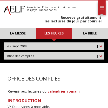
L'AELF
S'abonner
Association Épiscopale Liturgique
pour
les pays Francophones
Calendrier
Recevez gratuitement
Contact
les lectures du jour par courriel
LA MESSE
LES HEURES
LA BIBLE
Le
2 sept. 2018
|
Office des complies
|
OFFICE DES COMPLIES
Revenir aux lectures du
calendrier romain
.
INTRODUCTION
V/ Dieu, viens à mon aide,