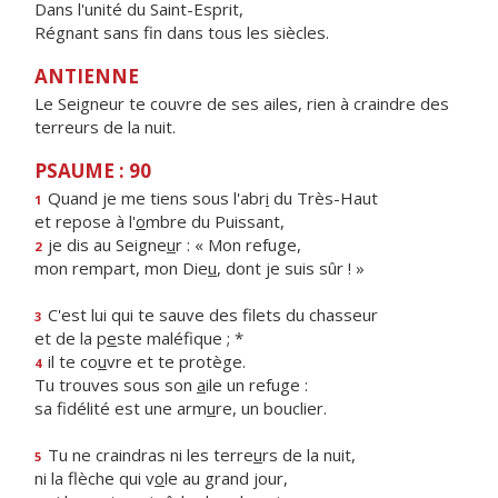
Dans l'unité du Saint-Esprit,
Régnant sans fin dans tous les siècles.
ANTIENNE
Le Seigneur te couvre de ses ailes, rien à craindre des
terreurs de la nuit.
PSAUME : 90
Quand je me tiens sous l'abr
i
du Très-Haut
1
et repose à l'
o
mbre du Puissant,
je dis au Seigne
u
r : « Mon refuge,
2
mon rempart, mon Die
u
, dont je suis sûr ! »
C'est lui qui te sauve des filets du chasseur
3
et de la p
e
ste maléfique ; *
il te co
u
vre et te protège.
4
Tu trouves sous son
a
ile un refuge :
sa fidélité est une arm
u
re, un bouclier.
Tu ne craindras ni les terre
u
rs de la nuit,
5
ni la flèche qui v
o
le au grand jour,