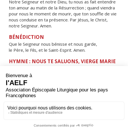
Notre Seigneur et notre Dieu, tu nous as fait entendre
ton amour au matin de la Résurrection ; quand viendra
pour nous le moment de mourir, que ton souffle de vie
nous conduise en ta présence. Par Jésus, le Christ,
notre Seigneur. Amen.
BÉNÉDICTION
Que le Seigneur nous bénisse et nous garde,
le Père, le Fils, et le Saint-Esprit. Amen.
HYMNE : NOUS TE SALUONS, VIERGE MARIE
Nous te saluons, Vierge Marie,
servante du Seigneur.
Ta foi nous a donné
l'Enfant de la promesse,
la source de la vie.
Ève nouvelle,
montre-nous le Sauveur,
Jésus Christ, notre frère,
Sainte Mère de Dieu.