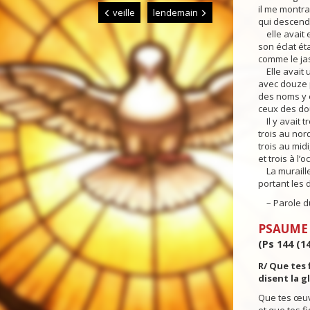
il me montra 
veille
lendemain
qui descenda
elle avait en
son éclat éta
comme le jasp
Elle avait u
avec douze p
des noms y ét
ceux des douz
Il y avait tr
trois au nord
trois au midi
et trois à l’o
La muraille 
portant les
– Parole du
PSAUME
(Ps 144 (14
R/ Que tes 
disent la g
Que tes œuv