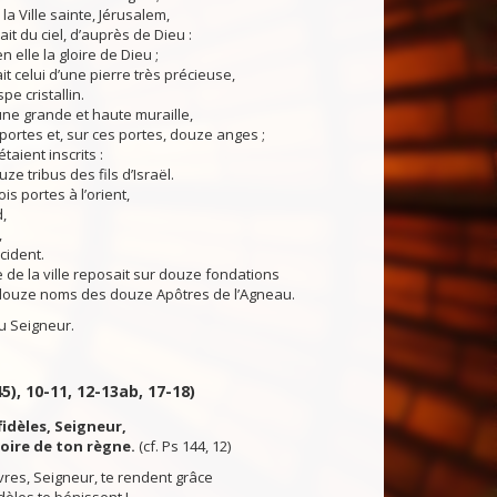
la Ville sainte, Jérusalem,
it du ciel, d’auprès de Dieu :
 elle la gloire de Dieu ;
it celui d’une pierre très précieuse,
e cristallin.
ne grande et haute muraille,
ortes et, sur ces portes, douze anges ;
aient inscrits :
e tribus des fils d’Israël.
ois portes à l’orient,
,
,
ccident.
de la ville reposait sur douze fondations
 douze noms des douze Apôtres de l’Agneau.
 Seigneur.
5), 10-11, 12-13ab, 17-18)
fidèles, Seigneur,
loire de ton règne.
(cf. Ps 144, 12)
res, Seigneur, te rendent grâce