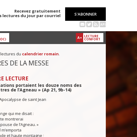
Recevez gratuitement
S'ABONNER
s lectures du jour par courriel
API
LECTURE
A+
DOC)
CONFORT
 lectures du
calendrier romain
.
ES DE LA MESSE
E LECTURE
dations portaient les douze noms des
res de l’Agneau » (Ap 21, 9b-14)
'Apocalypse de saint Jean
nge qui me disait :
te montrerai
Épouse de l’Agneau. »
il m’emporta
nde et haute montagne ;