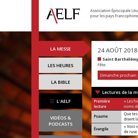
Association Épiscopale Lit
pour les pays Francophon
LA MESSE
24 AOÛT 2018
Saint Barthélém
Fête
LES HEURES
Dimanche prochain
LA BIBLE
Lectures de la m
L'AELF
Première
« Les f
lecture
noms de
Que tes 
Psaume
VIDÉOS &
disent l
PODCASTS
« Voici v
Évangile
de ruse 