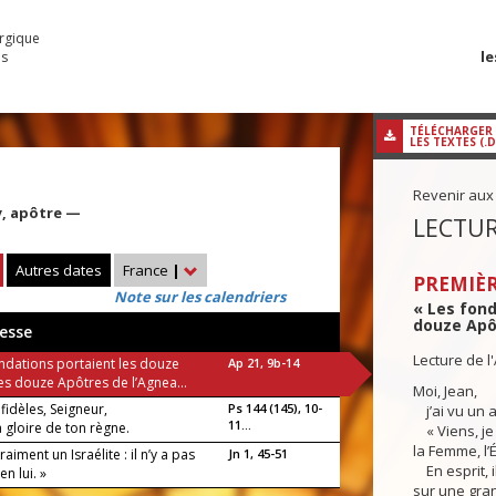
urgique
le
es
TÉLÉCHARGER
LES TEXTES (.
Revenir aux
y, apôtre —
LECTUR
Autres dates
France
|
PREMIÈR
Note sur les calendriers
« Les fon
douze Apôt
esse
Lecture de l
ondations portaient les douze
Ap 21, 9b-14
s douze Apôtres de l’Agnea...
Moi, Jean,
fidèles, Seigneur,
Ps 144 (145), 10-
j’ai vu un a
11...
a gloire de ton règne.
« Viens, je 
la Femme, l’
raiment un Israélite : il n’y a pas
Jn 1, 45-51
En esprit, 
en lui. »
sur une gra