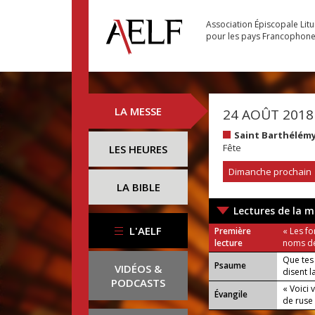
Association Épiscopale Lit
pour les pays Francophon
LA MESSE
24 AOÛT 2018
Saint Barthélém
Fête
LES HEURES
Dimanche prochain
LA BIBLE
Lectures de la m
L'AELF
Première
« Les f
lecture
noms de
Que tes 
Psaume
VIDÉOS &
disent l
PODCASTS
« Voici v
Évangile
de ruse 