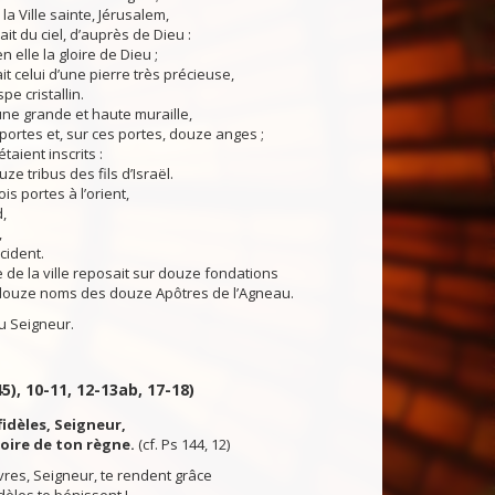
la Ville sainte, Jérusalem,
it du ciel, d’auprès de Dieu :
 elle la gloire de Dieu ;
it celui d’une pierre très précieuse,
e cristallin.
ne grande et haute muraille,
ortes et, sur ces portes, douze anges ;
aient inscrits :
e tribus des fils d’Israël.
ois portes à l’orient,
,
,
ccident.
de la ville reposait sur douze fondations
 douze noms des douze Apôtres de l’Agneau.
 Seigneur.
5), 10-11, 12-13ab, 17-18)
fidèles, Seigneur,
loire de ton règne.
(cf. Ps 144, 12)
res, Seigneur, te rendent grâce