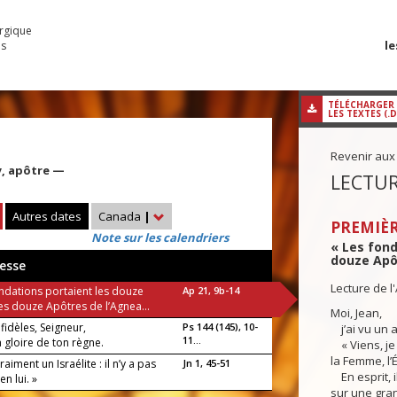
urgique
le
es
TÉLÉCHARGER
LES TEXTES (.
Revenir aux
y, apôtre —
LECTUR
Autres dates
Canada
|
PREMIÈR
Note sur les calendriers
« Les fon
douze Apôt
esse
Lecture de l
ondations portaient les douze
Ap 21, 9b-14
s douze Apôtres de l’Agnea...
Moi, Jean,
fidèles, Seigneur,
Ps 144 (145), 10-
j’ai vu un a
11...
a gloire de ton règne.
« Viens, je 
la Femme, l’
raiment un Israélite : il n’y a pas
Jn 1, 45-51
En esprit, 
en lui. »
sur une gra