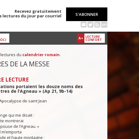
Recevez gratuitement
S'ABONNER
s lectures du jour par courriel
API
LECTURE
A+
DOC)
CONFORT
 lectures du
calendrier romain
.
ES DE LA MESSE
E LECTURE
dations portaient les douze noms des
res de l’Agneau » (Ap 21, 9b-14)
'Apocalypse de saint Jean
nge qui me disait :
te montrerai
Épouse de l’Agneau. »
il m’emporta
nde et haute montagne ;