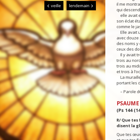
il me montra 
veille
lendemain
qui descenda
elle avait en
son éclat éta
comme le jasp
Elle avait u
avec douze p
des noms y ét
ceux des douz
Il y avait tr
trois au nord
trois au midi
et trois à l’o
La muraille 
portant les
– Parole du
PSAUME
(Ps 144 (14
R/ Que tes 
disent la g
Que tes œuv