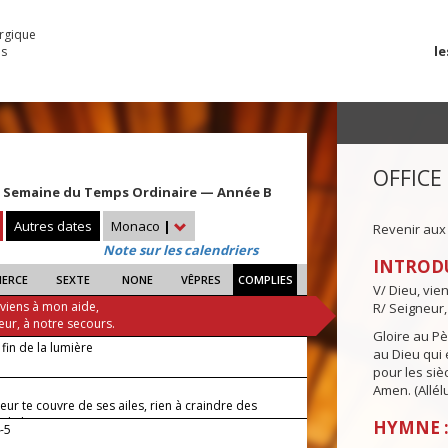
urgique
le
es
OFFICE
 Semaine du Temps Ordinaire — Année B
Autres dates
Monaco
|
Revenir aux
Note sur les calendriers
INTROD
IERCE
SEXTE
NONE
VÊPRES
COMPLIES
V/ Dieu, vie
 viens à mon aide,
R/ Seigneur,
eur, à notre secours.
Gloire au Pèr
 fin de la lumière
au Dieu qui e
pour les siè
Amen. (Allélu
eur te couvre de ses ailes, rien à craindre des
 de la nuit.
HYMNE :
-5