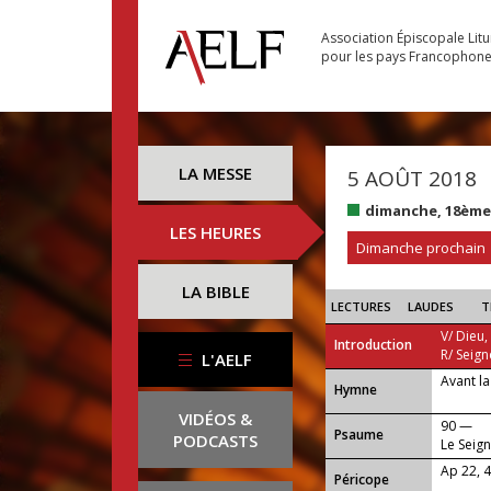
Association Épiscopale Lit
pour les pays Francophon
LA MESSE
5 AOÛT 2018
dimanche, 18ème
LES HEURES
Dimanche prochain
LA BIBLE
LECTURES
LAUDES
T
V/ Dieu,
Introduction
R/ Seign
L'AELF
Avant la
...
Hymne
VIDÉOS &
90 —
Psaume
PODCASTS
Le Seign
terreurs
Ap 22, 4
Péricope