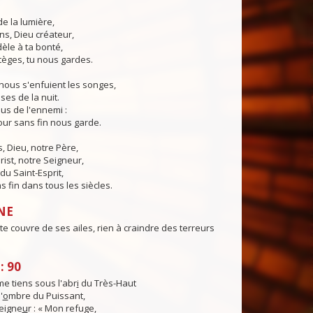
de la lumière,
ns, Dieu créateur,
dèle à ta bonté,
tèges, tu nous gardes.
nous s'enfuient les songes,
ses de la nuit.
us de l'ennemi :
ur sans fin nous garde.
 Dieu, notre Père,
rist, notre Seigneur,
du Saint-Esprit,
 fin dans tous les siècles.
NE
te couvre de ses ailes, rien à craindre des terreurs
: 90
e tiens sous l'abr
i
du Très-Haut
'
o
mbre du Puissant,
Seigne
u
r : « Mon refuge,