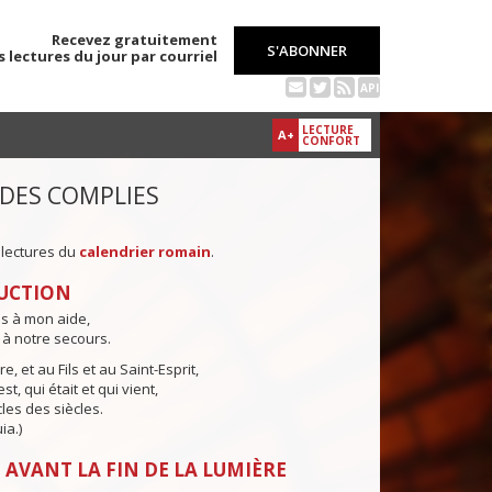
Recevez gratuitement
S'ABONNER
s lectures du jour par courriel
API
LECTURE
A+
CONFORT
 DES COMPLIES
 lectures du
calendrier romain
.
UCTION
ns à mon aide,
 à notre secours.
e, et au Fils et au Saint-Esprit,
st, qui était et qui vient,
cles des siècles.
ia.)
 AVANT LA FIN DE LA LUMIÈRE