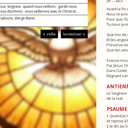
DP — AELF
ous, Seigneur, quand nous veillons ; garde-nous
Avant la fin 
us dormons ; nous veillerons avec le Christ et...
Nous te prio
 saluons, Vierge Marie
Pour que, fi
Tu nous pro
veille
lendemain
Que loin de 
Et les angois
Préserve-no
Que ton amo
Exauce-nous,
Par Jésus Ch
Dans l'unité 
Régnant sans
ANTIEN
Le Seigneur 
de la nuit.
PSAUME 
Quand je m
1
et repose à l
je dis au 
2