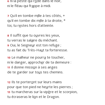
ni la peste qui r
ô
de dans le noir,
6
ni le fléau qui fr
a
ppe à midi.
Qu'il en tombe m
i
lle à tes côtés, +
7
qu'il en tombe dix m
i
lle à ta droite, *
toi, tu r
e
stes hors d'atteinte.
Il suffit que tu o
u
vres les yeux,
8
tu verras le sal
a
ire du méchant.
Oui, le Seigne
u
r est ton refuge ;
9
tu as fait du Très-Ha
u
t ta forteresse.
Le malheur ne pourr
a
te toucher,
10
ni le danger, approch
e
r de ta demeure :
il donne missi
o
n à ses anges
11
de te garder sur to
u
s tes chemins.
Ils te porter
o
nt sur leurs mains
12
pour que ton pied ne he
u
rte les pierres ;
tu marcheras sur la vip
è
re et le scorpion,
13
tu écraseras le li
o
n et le Dragon.