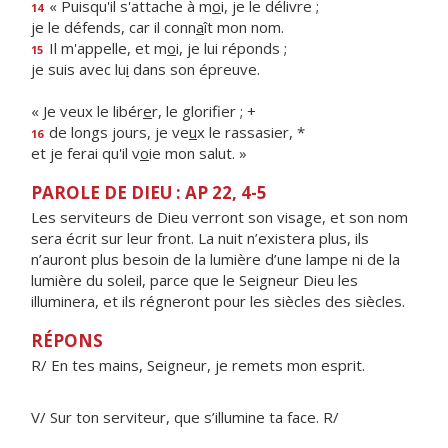
« Puisqu'il s'attache à m
o
i, je le délivre ;
14
je le défends, car il conn
a
ît mon nom.
Il m'appelle, et m
o
i, je lui réponds ;
15
je suis avec lu
i
dans son épreuve.
« Je veux le libér
e
r, le glorifier ; +
de longs jours, je ve
u
x le rassasier, *
16
et je ferai qu'il v
o
ie mon salut. »
PAROLE DE DIEU : AP 22, 4-5
Les serviteurs de Dieu verront son visage, et son nom
sera écrit sur leur front. La nuit n’existera plus, ils
n’auront plus besoin de la lumière d’une lampe ni de la
lumière du soleil, parce que le Seigneur Dieu les
illuminera, et ils régneront pour les siècles des siècles.
RÉPONS
R/ En tes mains, Seigneur, je remets mon esprit.
V/ Sur ton serviteur, que s’illumine ta face. R/