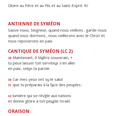
Gloire au Père et au Fils et au Saint-Esprit. R/
ANTIENNE DE SYMÉON
Sauve-nous, Seigneur, quand nous veillons ; garde-nous
quand nous dormons ; nous veillerons avec le Christ et
nous reposerons en paix.
CANTIQUE DE SYMÉON (LC 2)
Maintenant, ô M
a
ître souverain, +
29
tu peux laisser ton servite
u
r s'en aller
en paix, sel
o
n ta parole.
Car mes yeux ont v
u
le salut
30
que tu préparais à la f
a
ce des peuples :
31
lumière qui se rév
è
le aux nations
32
et donne gloire à ton pe
u
ple Israël.
ORAISON