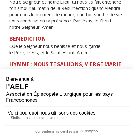
Notre Seigneur et notre Dieu, tu nous as fait entendre
ton amour au matin de la Résurrection ; quand viendra
pour nous le moment de mourir, que ton souffle de vie
nous conduise en ta présence. Par Jésus, le Christ,
notre Seigneur. Amen.
BÉNÉDICTION
Que le Seigneur nous bénisse et nous garde,
le Père, le Fils, et le Saint-Esprit. Amen.
HYMNE : NOUS TE SALUONS, VIERGE MARIE
Nous te saluons, Vierge Marie,
servante du Seigneur.
Ta foi nous a donné
l'Enfant de la promesse,
la source de la vie.
Ève nouvelle,
montre-nous le Sauveur,
Jésus Christ, notre frère,
Sainte Mère de Dieu.