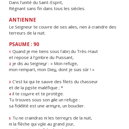
Dans l'unité du Saint-Esprit,
Régnant sans fin dans tous les siècles.
ANTIENNE
Le Seigneur te couvre de ses ailes, rien à craindre des
terreurs de la nuit.
PSAUME : 90
Quand je me tiens sous l'abr
i
du Très-Haut
1
et repose à l'
o
mbre du Puissant,
je dis au Seigne
u
r : « Mon refuge,
2
mon rempart, mon Die
u
, dont je suis sûr ! »
C'est lui qui te sauve des filets du chasseur
3
et de la p
e
ste maléfique ; *
il te co
u
vre et te protège.
4
Tu trouves sous son
a
ile un refuge :
sa fidélité est une arm
u
re, un bouclier.
Tu ne craindras ni les terre
u
rs de la nuit,
5
ni la flèche qui v
o
le au grand jour,