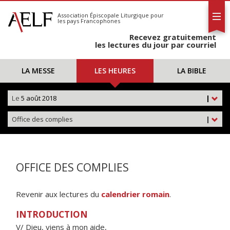
L'AELF
S'abonner
Association Épiscopale Liturgique
pour
les pays Francophones
Calendrier
Recevez gratuitement
Contact
les lectures du jour par courriel
LA MESSE
LES HEURES
LA BIBLE
Le
5 août 2018
|
Office des complies
|
OFFICE DES COMPLIES
Revenir aux lectures du
calendrier romain
.
INTRODUCTION
V/ Dieu, viens à mon aide,