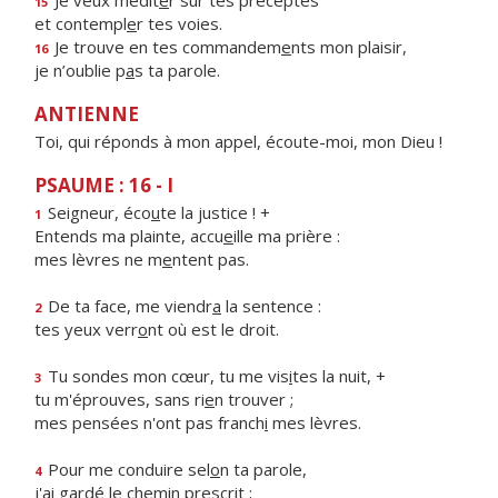
Je veux médit
e
r sur tes préceptes
15
et contempl
e
r tes voies.
Je trouve en tes commandem
e
nts mon plaisir,
16
je n’oublie p
a
s ta parole.
ANTIENNE
Toi, qui réponds à mon appel, écoute-moi, mon Dieu !
PSAUME : 16 - I
Seigneur, éco
u
te la justice ! +
1
Entends ma plainte, accu
e
ille ma prière :
mes lèvres ne m
e
ntent pas.
De ta face, me viendr
a
la sentence :
2
tes yeux verr
o
nt où est le droit.
Tu sondes mon cœur, tu me vis
i
tes la nuit, +
3
tu m'éprouves, sans ri
e
n trouver ;
mes pensées n'ont pas franch
i
mes lèvres.
Pour me conduire sel
o
n ta parole,
4
j'ai gardé le chem
i
n prescrit ;