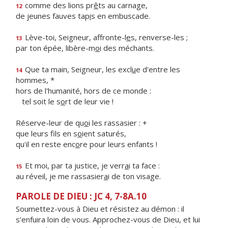
comme des lions pr
ê
ts au carnage,
12
de jeunes fauves tap
i
s en embuscade.
Lève-toi, Seigneur, affronte-l
e
s, renverse-les ;
13
par ton épée, libère-m
o
i des méchants.
Que ta main, Seigneur, les excl
u
e d'entre les
14
hommes, *
hors de l'humanité, hors de ce monde :
tel soit le s
o
rt de leur vie !
Réserve-leur de qu
o
i les rassasier : +
que leurs fils en s
o
ient saturés,
qu'il en reste enc
o
re pour leurs enfants !
Et moi, par ta justice, je verr
a
i ta face :
15
au réveil, je me rassasier
a
i de ton visage.
PAROLE DE DIEU : JC 4, 7-8A.10
Soumettez-vous à Dieu et résistez au démon : il
s’enfuira loin de vous. Approchez-vous de Dieu, et lui