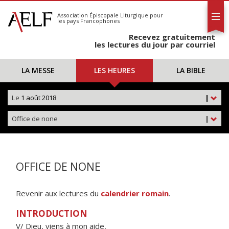
L'AELF
S'abonner
Association Épiscopale Liturgique
pour
les pays Francophones
Calendrier
Recevez gratuitement
Contact
les lectures du jour par courriel
LA MESSE
LES HEURES
LA BIBLE
Le
1 août 2018
|
Office de none
|
OFFICE DE NONE
Revenir aux lectures du
calendrier romain
.
INTRODUCTION
V/ Dieu, viens à mon aide,