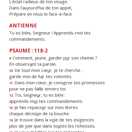
L'éclat radieux de ton visage.
Dans l'aujourd'hui de ton appel,
Prépare en nous le face-à-face.
ANTIENNE
Tu es béni, Seigneur ! Apprends-rnoi tes
commandements.
PSAUME : 118-2
Comment, jeune, garder p
u
r son chemin ?
9
En observ
a
nt ta parole.
De tout mon cœ
u
r, je te cherche ;
10
garde-moi de fu
i
r tes volontés.
Dans mon cœur, je cons
e
rve tes promesses
11
pour ne pas faill
i
r envers toi.
Toi, Seigne
u
r, tu es béni :
12
apprends-m
o
i tes commandements.
Je fais repass
e
r sur mes lèvres
13
chaque décisi
o
n de ta bouche.
Je trouve dans la v
o
ie de tes exigences
14
plus de joie que dans to
u
tes les richesses.