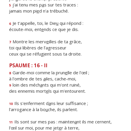
j'ai tenu mes p
a
s sur tes traces :
5
jamais mon pi
e
d n'a trébuché.
Je t'appelle, toi, le Die
u
qui répond :
6
écoute-moi, ent
e
nds ce que je dis.
Montre les merv
e
illes de ta grâce,
7
toi qui libères de l’agresseur
ceux qui se réfug
i
ent sous ta droite.
PSAUME : 16 - II
Garde-moi comme la prun
e
lle de l'œil ;
8
à l'ombre de tes
a
iles, cache-moi,
loin des méch
a
nts qui m'ont ruiné,
9
des ennemis mort
e
ls qui m'entourent.
Ils s'enferment d
a
ns leur suffisance ;
10
l'arrogance à la bo
u
che, ils parlent.
Ils sont sur mes pas : mainten
a
nt ils me cernent,
11
l'œil sur moi, pour me jet
e
r à terre,