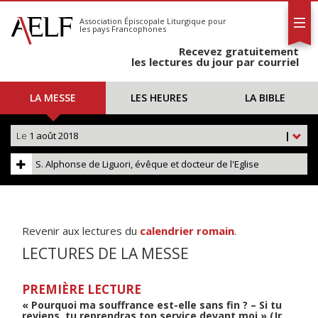
L'AELF
S'abonner
Association Épiscopale Liturgique
pour
les pays Francophones
Calendrier
Recevez gratuitement
Contact
les lectures du jour par courriel
LA MESSE
LES HEURES
LA BIBLE
Le
1 août 2018
|
S. Alphonse de Liguori, évêque et docteur de l'Eglise
Revenir aux lectures du
calendrier romain
.
LECTURES DE LA MESSE
PREMIÈRE LECTURE
« Pourquoi ma souffrance est-elle sans fin ? – Si tu
reviens, tu reprendras ton service devant moi » (Jr