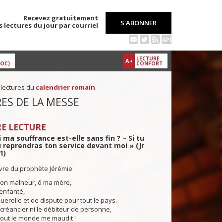
Recevez gratuitement
S'ABONNER
s lectures du jour par courriel
API
LECTURE
A+
DOC)
CONFORT
 lectures du
calendrier romain
.
ES DE LA MESSE
E LECTURE
 ma souffrance est-elle sans fin ? – Si tu
u reprendras ton service devant moi » (Jr
1)
ivre du prophète Jérémie
mon malheur, ô ma mère,
enfanté,
relle et de dispute pour tout le pays.
e créancier ni le débiteur de personne,
tout le monde me maudit !