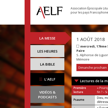
Association Épiscopale Lit
pour les pays Francophon
LA MESSE
1 AOÛT 2018
mercredi, 17ème
Paire
LES HEURES
S. Alphonse de Liguori
Mémoire
LA BIBLE
Dimanche prochain
L'AELF
Lectures de la m
Première
« Pourq
VIDÉOS &
lecture
fin ? – S
PODCASTS
Dieu, m
Psaume
détresse
« Il va 