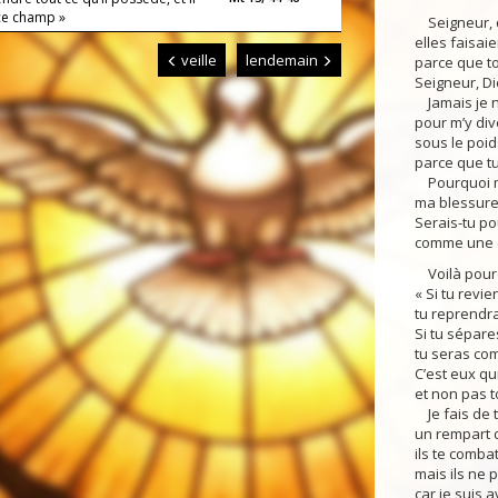
ce champ »
Seigneur, qu
elles faisai
veille
lendemain
parce que to
Seigneur, Di
Jamais je n
pour m’y dive
sous le poids
parce que tu
Pourquoi ma
ma blessure,
Serais-tu po
comme une e
Voilà pourqu
« Si tu revien
tu reprendra
Si tu sépare
tu seras co
C’est eux qui
et non pas t
Je fais de t
un rempart d
ils te combat
mais ils ne p
car je suis a