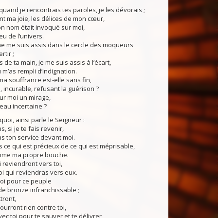
and je rencontrais tes paroles, je les dévorais ;
ent ma joie, les délices de mon cœur,
n nom était invoqué sur moi,
eu de l’univers.
e me suis assis dans le cercle des moqueurs
rtir ;
 de ta main, je me suis assis à l’écart,
 m’as rempli d’indignation.
 souffrance est-elle sans fin,
 incurable, refusant la guérison ?
ur moi un mirage,
au incertaine ?
oi, ainsi parle le Seigneur :
s, si je te fais revenir,
s ton service devant moi.
s ce qui est précieux de ce qui est méprisable,
mme ma propre bouche.
 reviendront vers toi,
oi qui reviendras vers eux.
oi pour ce peuple
e bronze infranchissable ;
tront,
ourront rien contre toi,
vec toi pour te sauver et te délivrer