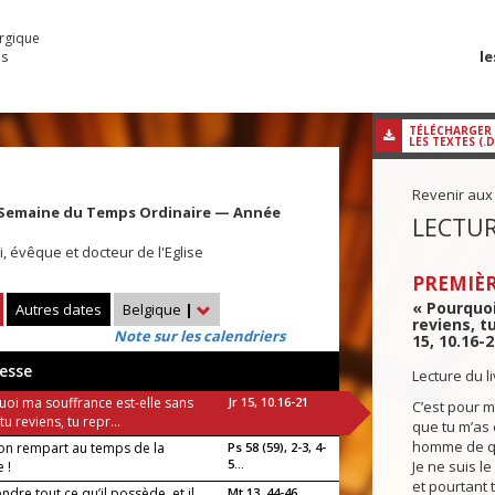
urgique
le
es
TÉLÉCHARGER
LES TEXTES (.
Revenir aux
 Semaine du Temps Ordinaire — Année
LECTUR
, évêque et docteur de l'Eglise
PREMIÈR
« Pourquoi
Autres dates
Belgique
|
reviens, t
Note sur les calendriers
15, 10.16-2
esse
Lecture du l
uoi ma souffrance est-elle sans
Jr 15, 10.16-21
C’est pour 
i tu reviens, tu repr...
que tu m’as 
homme de que
on rempart au temps de la
Ps 58 (59), 2-3, 4-
5...
Je ne suis l
 !
et pourtant 
vendre tout ce qu’il possède, et il
Mt 13, 44-46