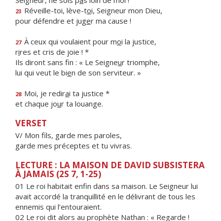
Seigneur, ne sois p
a
s loin de moi !
Réveille-toi, lève-t
o
i, Seigneur mon Dieu,
23
pour défendre et jug
e
r ma cause !
À ceux qui voulaient pour m
o
i la justice,
27
r
i
res et cris de joie ! *
Ils diront sans fin : « Le Seigne
u
r triomphe,
lui qui veut le bi
e
n de son serviteur. »
Moi, je redir
a
i ta justice *
28
et chaque jo
u
r ta louange.
VERSET
V/ Mon fils, garde mes paroles,
garde mes préceptes et tu vivras.
LECTURE : LA MAISON DE DAVID SUBSISTERA
À JAMAIS (2S 7, 1-25)
01 Le roi habitait enfin dans sa maison. Le Seigneur lui
avait accordé la tranquillité en le délivrant de tous les
ennemis qui l’entouraient.
02 Le roi dit alors au prophète Nathan : « Regarde !