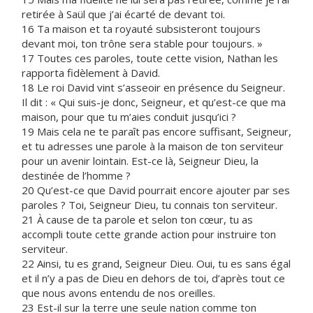
retirée à Saül que j’ai écarté de devant toi.
16 Ta maison et ta royauté subsisteront toujours
devant moi, ton trône sera stable pour toujours. »
17 Toutes ces paroles, toute cette vision, Nathan les
rapporta fidèlement à David.
18 Le roi David vint s’asseoir en présence du Seigneur.
Il dit : « Qui suis-je donc, Seigneur, et qu’est-ce que ma
maison, pour que tu m’aies conduit jusqu’ici ?
19 Mais cela ne te paraît pas encore suffisant, Seigneur,
et tu adresses une parole à la maison de ton serviteur
pour un avenir lointain. Est-ce là, Seigneur Dieu, la
destinée de l’homme ?
20 Qu’est-ce que David pourrait encore ajouter par ses
paroles ? Toi, Seigneur Dieu, tu connais ton serviteur.
21 À cause de ta parole et selon ton cœur, tu as
accompli toute cette grande action pour instruire ton
serviteur.
22 Ainsi, tu es grand, Seigneur Dieu. Oui, tu es sans égal
et il n’y a pas de Dieu en dehors de toi, d’après tout ce
que nous avons entendu de nos oreilles.
23 Est-il sur la terre une seule nation comme ton