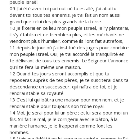
peuple Israël.
09 J’ai été avec toi partout où tu es allé, j’ai abattu
devant toi tous tes ennemis. Je t’ai fait un nom aussi
grand que celui des plus grands de la terre.
10 Je fixerai en ce lieu mon peuple Israël, je l’y planterai,
il s’y établira et ne tremblera plus, et les méchants ne
viendront plus l’humilier, comme ils l’ont fait autrefois,
11 depuis le jour où j’ai institué des juges pour conduire
mon peuple Israël. Oui, je t’ai accordé la tranquillité en
te délivrant de tous tes ennemis. Le Seigneur t’annonce
qu’il te fera lui-même une maison.
12 Quand tes jours seront accomplis et que tu
reposeras auprès de tes pères, je te susciterai dans ta
descendance un successeur, qui naîtra de toi, et je
rendrai stable sa royauté.
13 C’est lui qui bâtira une maison pour mon nom, et je
rendrai stable pour toujours son trône royal.
14 Moi, je serai pour lui un père ; et lui sera pour moi un
fils. S’il fait le mal, je le corrigerai avec le bâton, à la
manière humaine, je le frapperai comme font les
hommes.
15 Mais ma fidélité ne lui sera pas retirée, comme je l’ai