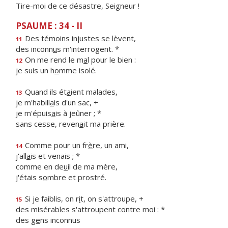
Tire-moi de ce désastre, Seigneur !
PSAUME : 34 - II
Des témoins inj
u
stes se lèvent,
11
des inconn
u
s m'interrogent. *
On me rend le m
a
l pour le bien :
12
je suis un h
o
mme isolé.
Quand ils ét
a
ient malades,
13
je m'habill
a
is d'un sac, +
je m'épuis
a
is à jeûner ; *
sans cesse, reven
a
it ma prière.
Comme pour un fr
è
re, un ami,
14
j'all
a
is et venais ; *
comme en de
u
il de ma mère,
j'étais s
o
mbre et prostré.
Si je faiblis, on r
i
t, on s'attroupe, +
15
des misérables s'attro
u
pent contre moi : *
des g
e
ns inconnus