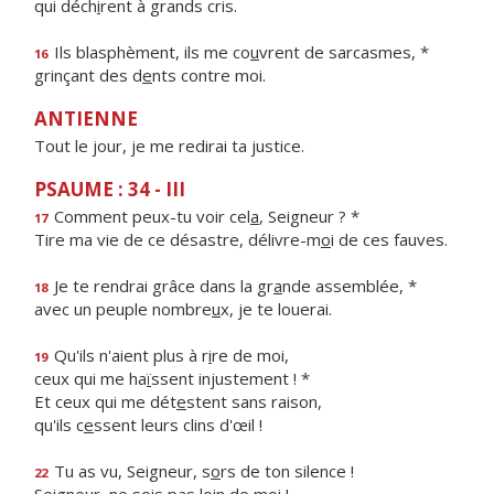
qui déch
i
rent à grands cris.
Ils blasphèment, ils me co
u
vrent de sarcasmes, *
16
grinçant des d
e
nts contre moi.
ANTIENNE
Tout le jour, je me redirai ta justice.
PSAUME : 34 - III
Comment peux-tu voir cel
a
, Seigneur ? *
17
Tire ma vie de ce désastre, délivre-m
o
i de ces fauves.
Je te rendrai grâce dans la gr
a
nde assemblée, *
18
avec un peuple nombre
u
x, je te louerai.
Qu'ils n'aient plus à r
i
re de moi,
19
ceux qui me ha
ï
ssent injustement ! *
Et ceux qui me dét
e
stent sans raison,
qu'ils c
e
ssent leurs clins d'œil !
Tu as vu, Seigneur, s
o
rs de ton silence !
22