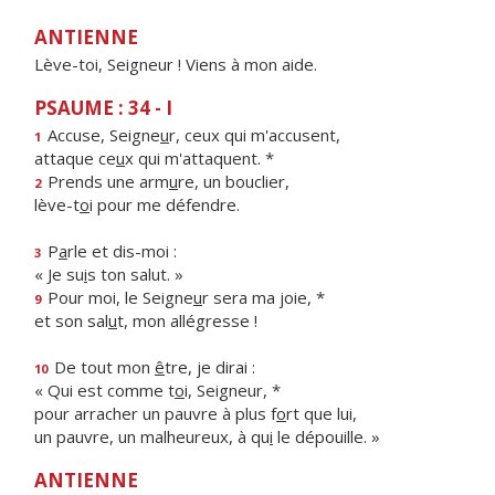
ANTIENNE
Lève-toi, Seigneur ! Viens à mon aide.
PSAUME : 34 - I
Accuse, Seigne
u
r, ceux qui m'accusent,
1
attaque ce
u
x qui m'attaquent. *
Prends une arm
u
re, un bouclier,
2
lève-t
o
i pour me défendre.
P
a
rle et dis-moi :
3
« Je su
i
s ton salut. »
Pour moi, le Seigne
u
r sera ma joie, *
9
et son sal
u
t, mon allégresse !
De tout mon
ê
tre, je dirai :
10
« Qui est comme t
o
i, Seigneur, *
pour arracher un pauvre à plus f
o
rt que lui,
un pauvre, un malheureux, à qu
i
le dépouille. »
ANTIENNE