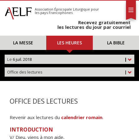
L'AELF
S'abonner
Association Épiscopale Liturgique
pour
les pays Francophones
Calendrier
Recevez gratuitement
Contact
les lectures du jour par courriel
LA MESSE
LES HEURES
LA BIBLE
Le
6 juil. 2018
|
Office des lectures
|
OFFICE DES LECTURES
Revenir aux lectures du
calendrier romain
.
INTRODUCTION
V/ Dieu, viens à mon aide,