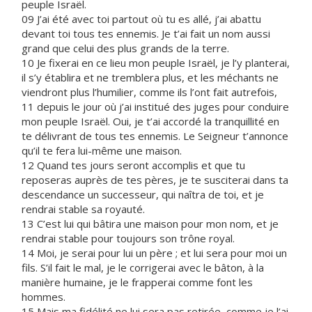
peuple Israël.
09 J’ai été avec toi partout où tu es allé, j’ai abattu
devant toi tous tes ennemis. Je t’ai fait un nom aussi
grand que celui des plus grands de la terre.
10 Je fixerai en ce lieu mon peuple Israël, je l’y planterai,
il s’y établira et ne tremblera plus, et les méchants ne
viendront plus l’humilier, comme ils l’ont fait autrefois,
11 depuis le jour où j’ai institué des juges pour conduire
mon peuple Israël. Oui, je t’ai accordé la tranquillité en
te délivrant de tous tes ennemis. Le Seigneur t’annonce
qu’il te fera lui-même une maison.
12 Quand tes jours seront accomplis et que tu
reposeras auprès de tes pères, je te susciterai dans ta
descendance un successeur, qui naîtra de toi, et je
rendrai stable sa royauté.
13 C’est lui qui bâtira une maison pour mon nom, et je
rendrai stable pour toujours son trône royal.
14 Moi, je serai pour lui un père ; et lui sera pour moi un
fils. S’il fait le mal, je le corrigerai avec le bâton, à la
manière humaine, je le frapperai comme font les
hommes.
15 Mais ma fidélité ne lui sera pas retirée, comme je l’ai