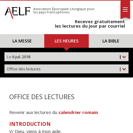
L'AELF
S'abonner
Association Épiscopale Liturgique
pour
les pays Francophones
Calendrier
Recevez gratuitement
Contact
les lectures du jour par courriel
LA MESSE
LES HEURES
LA BIBLE
Le
6 juil. 2018
|
Office des lectures
|
OFFICE DES LECTURES
Revenir aux lectures du
calendrier romain
.
INTRODUCTION
V/ Dieu, viens à mon aide,