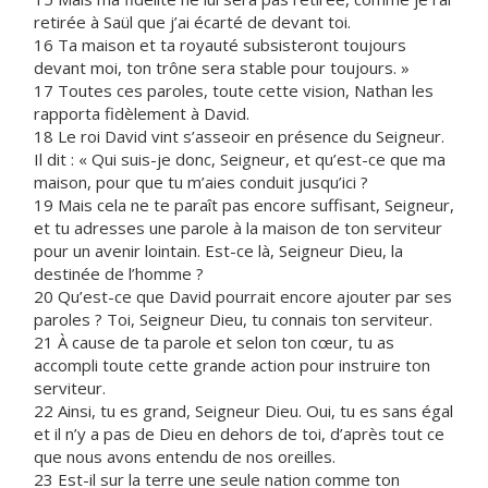
retirée à Saül que j’ai écarté de devant toi.
16 Ta maison et ta royauté subsisteront toujours
devant moi, ton trône sera stable pour toujours. »
17 Toutes ces paroles, toute cette vision, Nathan les
rapporta fidèlement à David.
18 Le roi David vint s’asseoir en présence du Seigneur.
Il dit : « Qui suis-je donc, Seigneur, et qu’est-ce que ma
maison, pour que tu m’aies conduit jusqu’ici ?
19 Mais cela ne te paraît pas encore suffisant, Seigneur,
et tu adresses une parole à la maison de ton serviteur
pour un avenir lointain. Est-ce là, Seigneur Dieu, la
destinée de l’homme ?
20 Qu’est-ce que David pourrait encore ajouter par ses
paroles ? Toi, Seigneur Dieu, tu connais ton serviteur.
21 À cause de ta parole et selon ton cœur, tu as
accompli toute cette grande action pour instruire ton
serviteur.
22 Ainsi, tu es grand, Seigneur Dieu. Oui, tu es sans égal
et il n’y a pas de Dieu en dehors de toi, d’après tout ce
que nous avons entendu de nos oreilles.
23 Est-il sur la terre une seule nation comme ton