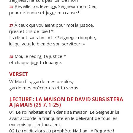
Seigneur, ne sois p
a
s loin de moi !
Réveille-toi, lève-t
o
i, Seigneur mon Dieu,
23
pour défendre et jug
e
r ma cause !
À ceux qui voulaient pour m
o
i la justice,
27
r
i
res et cris de joie ! *
Ils diront sans fin : « Le Seigne
u
r triomphe,
lui qui veut le bi
e
n de son serviteur. »
Moi, je redir
a
i ta justice *
28
et chaque jo
u
r ta louange.
VERSET
V/ Mon fils, garde mes paroles,
garde mes préceptes et tu vivras.
LECTURE : LA MAISON DE DAVID SUBSISTERA
À JAMAIS (2S 7, 1-25)
01 Le roi habitait enfin dans sa maison. Le Seigneur lui
avait accordé la tranquillité en le délivrant de tous les
ennemis qui l’entouraient.
02 Le roi dit alors au prophète Nathan : « Regarde !