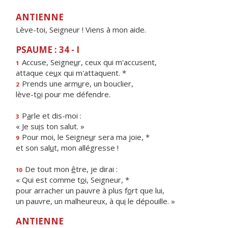
ANTIENNE
Lève-toi, Seigneur ! Viens à mon aide.
PSAUME : 34 - I
Accuse, Seigne
u
r, ceux qui m'accusent,
1
attaque ce
u
x qui m'attaquent. *
Prends une arm
u
re, un bouclier,
2
lève-t
o
i pour me défendre.
P
a
rle et dis-moi :
3
« Je su
i
s ton salut. »
Pour moi, le Seigne
u
r sera ma joie, *
9
et son sal
u
t, mon allégresse !
De tout mon
ê
tre, je dirai :
10
« Qui est comme t
o
i, Seigneur, *
pour arracher un pauvre à plus f
o
rt que lui,
un pauvre, un malheureux, à qu
i
le dépouille. »
ANTIENNE