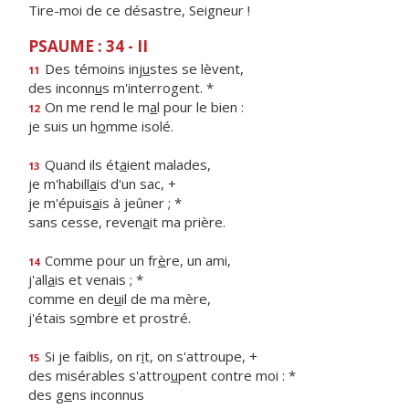
Tire-moi de ce désastre, Seigneur !
PSAUME : 34 - II
Des témoins inj
u
stes se lèvent,
11
des inconn
u
s m'interrogent. *
On me rend le m
a
l pour le bien :
12
je suis un h
o
mme isolé.
Quand ils ét
a
ient malades,
13
je m'habill
a
is d'un sac, +
je m'épuis
a
is à jeûner ; *
sans cesse, reven
a
it ma prière.
Comme pour un fr
è
re, un ami,
14
j'all
a
is et venais ; *
comme en de
u
il de ma mère,
j'étais s
o
mbre et prostré.
Si je faiblis, on r
i
t, on s'attroupe, +
15
des misérables s'attro
u
pent contre moi : *
des g
e
ns inconnus