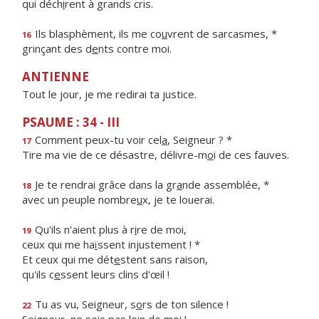
qui déch
i
rent à grands cris.
Ils blasphèment, ils me co
u
vrent de sarcasmes, *
16
grinçant des d
e
nts contre moi.
ANTIENNE
Tout le jour, je me redirai ta justice.
PSAUME : 34 - III
Comment peux-tu voir cel
a
, Seigneur ? *
17
Tire ma vie de ce désastre, délivre-m
o
i de ces fauves.
Je te rendrai grâce dans la gr
a
nde assemblée, *
18
avec un peuple nombre
u
x, je te louerai.
Qu'ils n'aient plus à r
i
re de moi,
19
ceux qui me ha
ï
ssent injustement ! *
Et ceux qui me dét
e
stent sans raison,
qu'ils c
e
ssent leurs clins d'œil !
Tu as vu, Seigneur, s
o
rs de ton silence !
22