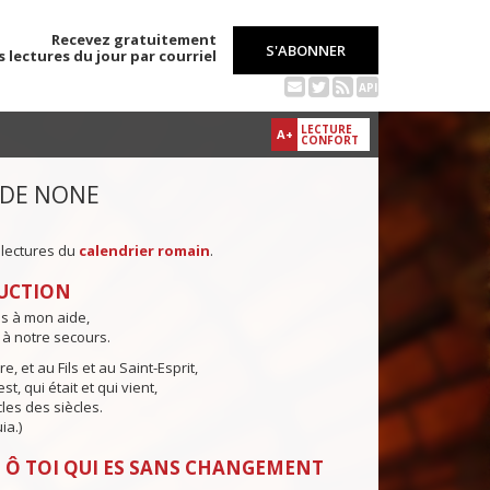
Recevez gratuitement
S'ABONNER
s lectures du jour par courriel
API
LECTURE
A+
CONFORT
 DE NONE
 lectures du
calendrier romain
.
UCTION
ns à mon aide,
 à notre secours.
e, et au Fils et au Saint-Esprit,
st, qui était et qui vient,
cles des siècles.
ia.)
 Ô TOI QUI ES SANS CHANGEMENT