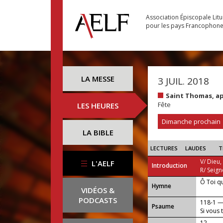
Association Épiscopale Lit
pour les pays Francophon
LA MESSE
3 JUIL. 2018
Saint Thomas, a
Fête
LES HEURES
Dimanche prochain
LA BIBLE
LECTURES
LAUDES
T
V/ Dieu,
L'AELF
Introduction
R/ Seign
Ô Toi q
...
Hymne
VIDÉOS &
PODCASTS
118-1 
Psaume
Si vous 
12