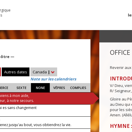
urgique
le
es
OFFICE
pôtre —
Revenir aux
Autres dates
Canada
|
INTROD
Note sur les calendriers
V/ Dieu, vie
IERCE
SEXTE
NONE
VÊPRES
COMPLIES
R/ Seigneur,
 viens à mon aide,
Gloire au Pèr
eur, à notre secours.
au Dieu qui e
ui es sans changement
pour les siè
Amen. (Allélu
—
tenez jusqu'au bout, vous obtiendrez la vie.
HYMNE :