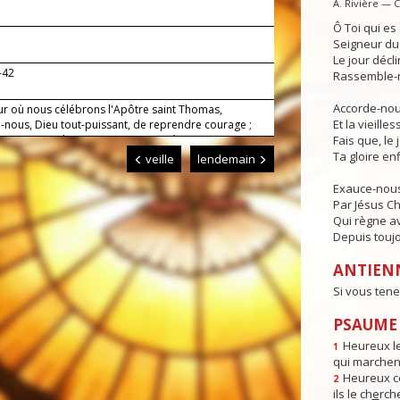
A. Rivière — 
Ô Toi qui e
Seigneur du 
Le jour déclin
-42
Rassemble-n
Accorde-nous
our où nous célébrons l'Apôtre saint Thomas,
Et la vieille
-nous, Dieu tout-puissant, de reprendre courage ;
e nous ayons la vie en comprenant à notre tour que
Fais que, le 
rist est Seigneur. Lui qui règne.
Ta gloire enf
veille
lendemain
Exauce-nous
Par Jésus Ch
Qui règne av
Depuis toujo
ANTIEN
Si vous tene
PSAUME :
Heureux l
1
qui marchent
Heureux ce
2
ils le ch
e
rch