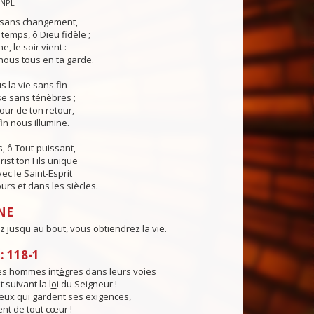
CNPL
s sans changement,
temps, ô Dieu fidèle ;
e, le soir vient :
ous tous en ta garde.
 la vie sans fin
sse sans ténèbres ;
jour de ton retour,
in nous illumine.
, ô Tout-puissant,
rist ton Fils unique
ec le Saint-Esprit
urs et dans les siècles.
NE
z jusqu'au bout, vous obtiendrez la vie.
 118-1
es hommes int
è
gres dans leurs voies
 suivant la l
o
i du Seigneur !
ux qui g
a
rdent ses exigences,
ent de tout cœur !