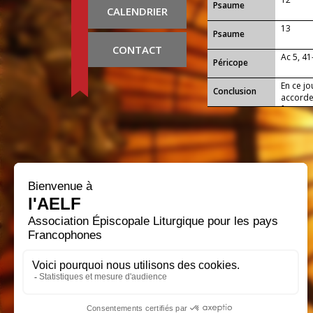
Psaume
CALENDRIER
13
Psaume
CONTACT
Ac 5, 41
Péricope
En ce j
Conclusion
accorde
fais qu
Jésus Ch