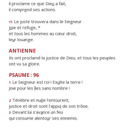
il proclame ce que Die
u
a fait,
il compr
e
nd ses actions.
Le juste trouvera dans le Seigneur
11
j
o
ie et refuge, *
et tous les hommes au cœur droit,
le
u
r louange.
ANTIENNE
Ils ont proclamé la justice de Dieu, et tous les peuples
ont vu sa gloire.
PSAUME : 96
Le Seigneur est roi ! Ex
u
lte la terre !
1
Joie pour les
î
les sans nombre !
Ténèbre et nu
é
e l'entourent,
2
justice et droit sont l'appu
i
de son trône.
Devant lui s'av
a
nce un feu
3
qui consume alento
u
r ses ennemis.