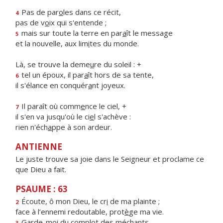
Pas de par
o
les dans ce récit,
4
pas de v
o
ix qui s'entende ;
mais sur toute la terre en par
a
ît le message
5
et la nouvelle, aux lim
i
tes du monde.
Là, se trouve la deme
u
re du soleil : +
tel un époux, il par
a
ît hors de sa tente,
6
il s'élance en conquér
a
nt joyeux.
Il paraît où comm
e
nce le ciel, +
7
il s'en va jusqu'où le ci
e
l s'achève :
rien n'éch
a
ppe à son ardeur.
ANTIENNE
Le juste trouve sa joie dans le Seigneur et proclame ce
que Dieu a fait.
PSAUME : 63
Écoute, ô mon Dieu, le cr
i
de ma plainte ;
2
face à l’ennemi redoutable, prot
è
ge ma vie.
Garde-moi du compl
o
t des méchants,
3