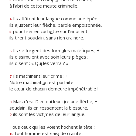
à l’abri de cette me
u
te criminelle.
Ils affûtent leur l
a
ngue comme une épée,
4
ils ajustent leur flèche, par
o
le empoisonnée,
pour tirer en cach
e
tte sur l’innocent ;
5
ils tirent soud
a
in, sans rien craindre.
Ils se forgent des form
u
les maléfiques, +
6
ils dissimulent avec s
o
in leurs pièges ;
ils disent : « Qu
i
les verra ? »
Ils mach
i
nent leur crime : +
7
Notre machinati
o
n est parfaite ;
le cœur de chacun deme
u
re impénétrable !
Mais c’est Dieu qui leur t
i
re une flèche, +
8
soudain, ils en ress
e
ntent la blessure,
ils sont les vict
i
mes de leur langue.
9
Tous ceux qui les voient h
o
chent la tête ;
tout homme est sais
i
de crainte :
10