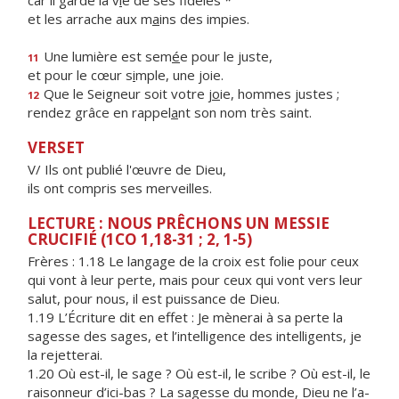
car il garde la v
i
e de ses fidèles *
et les arrache aux m
a
ins des impies.
Une lumière est sem
é
e pour le juste,
11
et pour le cœur s
i
mple, une joie.
Que le Seigneur soit votre j
o
ie, hommes justes ;
12
rendez grâce en rappel
a
nt son nom très saint.
VERSET
V/ Ils ont publié l'œuvre de Dieu,
ils ont compris ses merveilles.
LECTURE : NOUS PRÊCHONS UN MESSIE
CRUCIFIÉ (1CO 1,18-31 ; 2, 1-5)
Frères : 1.18 Le langage de la croix est folie pour ceux
qui vont à leur perte, mais pour ceux qui vont vers leur
salut, pour nous, il est puissance de Dieu.
1.19 L’Écriture dit en effet : Je mènerai à sa perte la
sagesse des sages, et l’intelligence des intelligents, je
la rejetterai.
1.20 Où est-il, le sage ? Où est-il, le scribe ? Où est-il, le
raisonneur d’ici-bas ? La sagesse du monde, Dieu ne l’a-