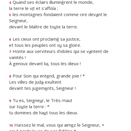
Quand ses éclairs illumin
è
rent le monde,
4
la terre le v
i
t et s'affola ;
les montagnes fondaient comme cire dev
a
nt le
5
Seigneur,
devant le Maître de to
u
te la terre.
Les cieux ont proclam
é
sa justice,
6
et tous les peuples ont v
u
sa gloire.
Honte aux serviteurs d'idoles qui se v
a
ntent de
7
vanités !
À genoux devant lu
i
, tous les dieux !
Pour Sion qui ent
e
nd, grande joie ! *
8
Les villes de Jud
a
exultent
devant tes jugem
e
nts, Seigneur !
Tu es, Seigne
u
r, le Très-Haut
9
sur to
u
te la terre : *
tu domines de ha
u
t tous les dieux.
Haïssez le mal, vous qui aim
e
z le Seigneur, +
10