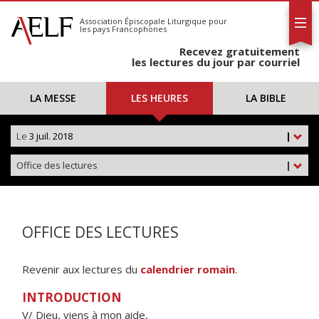
L'AELF
S'abonner
Association Épiscopale Liturgique
pour
les pays Francophones
Calendrier
Recevez gratuitement
Contact
les lectures du jour par courriel
LA MESSE
LES HEURES
LA BIBLE
Le
3 juil. 2018
|
Office des lectures
|
OFFICE DES LECTURES
Revenir aux lectures du
calendrier romain
.
INTRODUCTION
V/ Dieu, viens à mon aide,