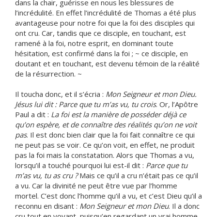
dans la chair, guérisse en nous les blessures de
l’incrédulité. En effet l’incrédulité de Thomas a été plus
avantageuse pour notre foi que la foi des disciples qui
ont cru. Car, tandis que ce disciple, en touchant, est
ramené à la foi, notre esprit, en dominant toute
hésitation, est confirmé dans la foi ; ~ ce disciple, en
doutant et en touchant, est devenu témoin de la réalité
de la résurrection. ~
Il toucha donc, et il s’écria :
Mon Seigneur et mon Dieu.
Jésus lui dit : Parce que tu m’as vu, tu crois
. Or, l’Apôtre
Paul a dit :
La foi est la manière de posséder déjà ce
qu’on espère, et de connaître des réalités qu’on ne voit
pas
. Il est donc bien clair que la foi fait connaître ce qui
ne peut pas se voir. Ce qu’on voit, en effet, ne produit
pas la foi mais la constatation. Alors que Thomas a vu,
lorsqu’il a touché pourquoi lui est-il dit :
Parce que tu
m’as vu, tu as cru ?
Mais ce qu’il a cru n’était pas ce qu’il
a vu. Car la divinité ne peut être vue par l’homme
mortel. C’est donc l’homme qu’il a vu, et c’est Dieu qu’il a
reconnu en disant :
Mon Seigneur et mon Dieu
. Il a donc
cru tout en voyant, puisqu’en regardant un vrai homme,