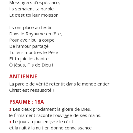
Messagers d'espérance,
Ils semaient ta parole
Et c'est toi leur moisson.
Ils ont place au festin
Dans le Royaume en fête,
Pour avoir bu la coupe
De l'amour partagé.
Tu leur montres le Père
Et ta joie les habite,
Ô Jésus, Fils de Dieu !
ANTIENNE
La parole de vérité retentit dans le monde entier :
Christ est ressuscité !
PSAUME : 18A
Les cieux proclament la gl
o
ire de Dieu,
2
le firmament raconte l'ouvr
a
ge de ses mains.
Le jour au jour en l
i
vre le récit
3
et la nuit à la nuit en d
o
nne connaissance.