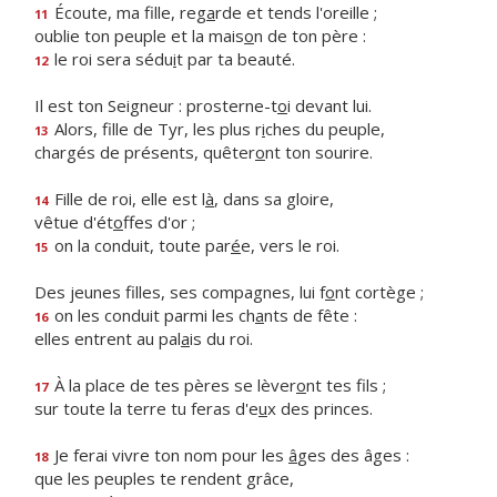
Écoute, ma fille, reg
a
rde et tends l'oreille ;
11
oublie ton peuple et la mais
o
n de ton père :
le roi sera sédu
i
t par ta beauté.
12
Il est ton Seigneur : prosterne-t
o
i devant lui.
Alors, fille de Tyr, les plus r
i
ches du peuple,
13
chargés de présents, quêter
o
nt ton sourire.
Fille de roi, elle est l
à
, dans sa gloire,
14
vêtue d'ét
o
ffes d'or ;
on la conduit, toute par
é
e, vers le roi.
15
Des jeunes filles, ses compagnes, lui f
o
nt cortège ;
on les conduit parmi les ch
a
nts de fête :
16
elles entrent au pal
a
is du roi.
À la place de tes pères se lèver
o
nt tes fils ;
17
sur toute la terre tu feras d'e
u
x des princes.
Je ferai vivre ton nom pour les
â
ges des âges :
18
que les peuples te rendent grâce,