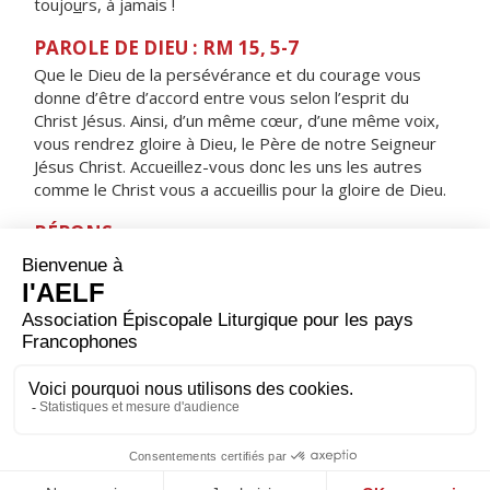
toujo
u
rs, à jamais !
PAROLE DE DIEU : RM 15, 5-7
Que le Dieu de la persévérance et du courage vous
donne d’être d’accord entre vous selon l’esprit du
Christ Jésus. Ainsi, d’un même cœur, d’une même voix,
vous rendrez gloire à Dieu, le Père de notre Seigneur
Jésus Christ. Accueillez-vous donc les uns les autres
comme le Christ vous a accueillis pour la gloire de Dieu.
RÉPONS
V/ Le Seigneur aime son peuple,
il donne aux humbles l’éclat de la victoire.
ORAISON
Seigneur, foyer brûlant de charité, accorde-nous une
telle ferveur que nous soyons capables de t’aimer plus
que tout et d’aimer nos frères à cause de toi. Par Jésus,
le Christ, notre Seigneur. Amen.