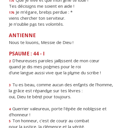
Que je vive et que mon
â
me te loue !
175
Tes décisi
o
ns me soient en aide !
Je m’égare, breb
i
s perdue : *
176
viens chercher ton serviteur.
Je n’oublie p
a
s tes volontés.
ANTIENNE
Nous te louons, Messie de Dieu !
PSAUME : 44 - I
D'heureuses paroles jaill
i
ssent de mon cœur
2
quand je dis mes po
è
mes pour le roi
d'une langue aussi vive que la pl
u
me du scribe !
Tu es beau, comme aucun des enf
a
nts de l'homme,
3
la grâce est répand
u
e sur tes lèvres :
oui, Dieu te bén
i
t pour toujours.
Guerrier valeureux, porte l'épée de nobl
e
sse et
4
d'honneur !
Ton honneur, c'est de cour
i
r au combat
5
pour la justice, la clém
e
nce et la vérité.