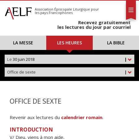
L'AELF
S'abonner
Association Épiscopale Liturgique
pour
les pays Francophones
Calendrier
Recevez gratuitement
Contact
les lectures du jour par courriel
LA MESSE
LES HEURES
LA BIBLE
Le
30 juin 2018
|
Office de sexte
|
OFFICE DE SEXTE
Revenir aux lectures du
calendrier romain
.
INTRODUCTION
V/ Dieu, viens à mon aide,