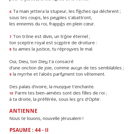
Ta main jettera la stupeur, les fl
è
ches qui déchirent ;
6
sous tes coups, les pe
u
ples s'abattront,
les ennemis du roi, frapp
é
s en plein cœur.
Ton trône est divin, un tr
ô
ne éternel ;
7
ton sceptre royal est sc
e
ptre de droiture :
tu aimes la justice, tu répro
u
ves le mal.
8
Oui, Dieu, ton Die
u
t'a consacré
d'une onction de joie, comme auc
u
n de tes semblables ;
la myrrhe et l'aloès parf
u
ment ton vêtement.
9
Des palais d'ivoire, la mus
i
que t'enchante.
Parmi tes bien-aimées sont des f
lles de roi ;
10
à ta droite, la préférée, sous les
o
rs d'Ophir.
ANTIENNE
Nous te louons, nouvelle Jérusalem !
PSAUME : 44 - II