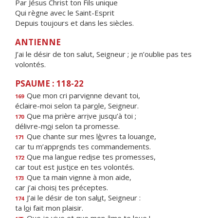
Par Jésus Christ ton Fils unique
Qui règne avec le Saint-Esprit
Depuis toujours et dans les siècles.
ANTIENNE
J’ai le désir de ton salut, Seigneur ; je n’oublie pas tes
volontés.
PSAUME : 118-22
Que mon cri parvi
e
nne devant toi,
169
éclaire-moi selon ta par
o
le, Seigneur.
Que ma prière arr
i
ve jusqu’à toi ;
170
délivre-m
o
i selon ta promesse.
Que chante sur mes l
è
vres ta louange,
171
car tu m’appr
e
nds tes commandements.
Que ma langue red
i
se tes promesses,
172
car tout est just
i
ce en tes volontés.
Que ta main vi
e
nne à mon aide,
173
car j’ai chois
i
tes préceptes.
J’ai le désir de ton sal
u
t, Seigneur :
174
ta l
o
i fait mon plaisir.