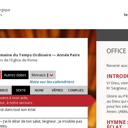
urgique
le
es
OFFICE
emaine du Temps Ordinaire — Année Paire
rs de l'Eglise de Rome
Revenir aux
Autres dates
Monaco
|
INTROD
Note sur les calendriers
V/ Dieu, vie
R/ Seigneur,
IERCE
SEXTE
NONE
VÊPRES
COMPLIES
Gloire au Pèr
 viens à mon aide,
au Dieu qui e
eur, à notre secours.
pour les siè
est dans tout son éclat
Amen. (Allélu
 J’ai le désir de ton salut, Seigneur ; je n’oublie pas
HYMNE :
ntés.
ÉCLAT