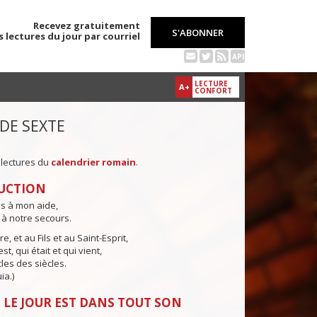
Recevez gratuitement
S'ABONNER
s lectures du jour par courriel
API
LECTURE
A+
CONFORT
 DE SEXTE
 lectures du
calendrier romain
.
UCTION
ns à mon aide,
 à notre secours.
e, et au Fils et au Saint-Esprit,
st, qui était et qui vient,
cles des siècles.
ia.)
 LE JOUR EST DANS TOUT SON