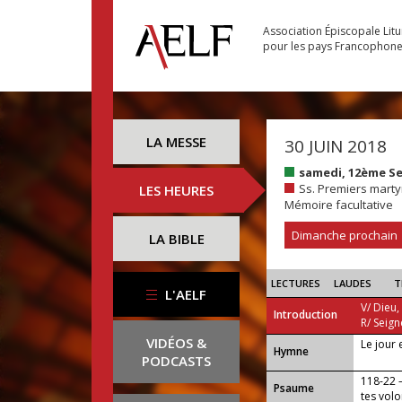
Association Épiscopale Lit
pour les pays Francophon
LA MESSE
30 JUIN 2018
samedi, 12ème S
Ss. Premiers marty
LES HEURES
Mémoire facultative
Dimanche prochain
LA BIBLE
LECTURES
LAUDES
T
L'AELF
V/ Dieu,
Introduction
R/ Seign
VIDÉOS &
Le jour 
...
Hymne
PODCASTS
118-22 —
Psaume
tes volo