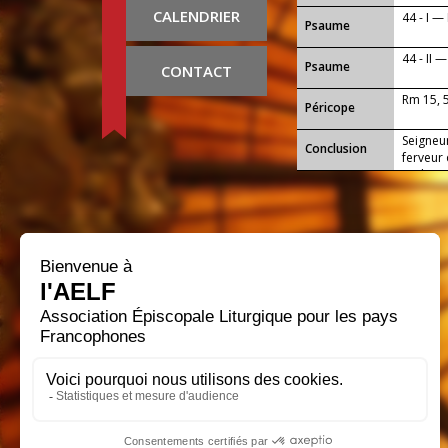
CALENDRIER
44 - I —
Psaume
44 - II 
Psaume
CONTACT
Rm 15, 
Péricope
Seigneur
Conclusion
ferveur
et d’aim
notre S