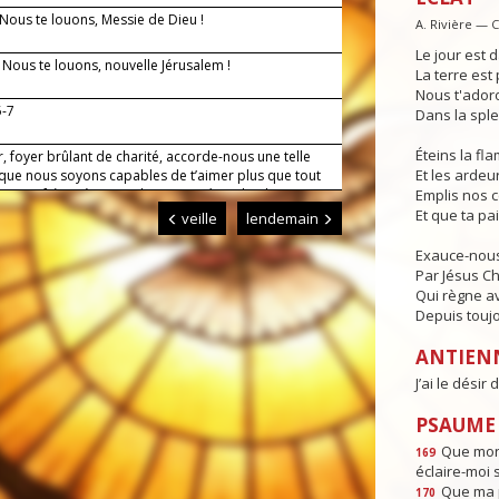
 Nous te louons, Messie de Dieu !
A. Rivière — 
Le jour est d
— Nous te louons, nouvelle Jérusalem !
La terre est 
Nous t'adoro
5-7
Dans la sple
Éteins la f
, foyer brûlant de charité, accorde-nous une telle
Et les ardeur
 que nous soyons capables de t’aimer plus que tout
er nos frères à cause de toi. Par Jésus, le Christ,
Emplis nos 
eigneur. Amen.
Et que ta pa
veille
lendemain
Exauce-nous
Par Jésus Ch
Qui règne av
Depuis toujo
ANTIEN
J’ai le désir
PSAUME :
Que mon 
169
éclaire-moi 
Que ma p
170