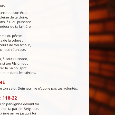
CNPL
ans tout son éclat,
pleine de ta gloire,
ns, ô Dieu puissant,
ndeur de ta lumière.
lamme du péché
s de la colère ;
cœurs de ton amour,
ix nous réunisse.
, ô Tout-Puissant,
rist ton Fils unique
ec le Saint-Esprit
urs et dans les siècles.
NE
 de ton salut, Seigneur ; je n’oublie pas tes volontés.
 118-22
cri parvi
e
nne devant toi,
selon ta par
o
le, Seigneur.
rière arr
i
ve jusqu’à toi ;