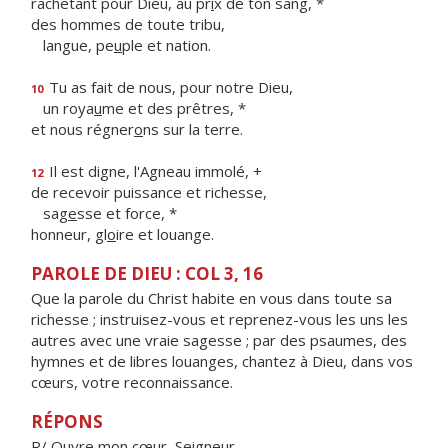
rachetant pour Dieu, au pr
i
x de ton sang, *
des hommes de toute tribu,
langue, pe
u
ple et nation.
Tu as fait de nous, pour notre Dieu,
10
un roya
u
me et des prêtres, *
et nous régner
o
ns sur la terre.
Il est digne, l'Agneau immolé, +
12
de recevoir puissance et richesse,
sag
e
sse et force, *
honneur, gl
o
ire et louange.
PAROLE DE DIEU : COL 3, 16
Que la parole du Christ habite en vous dans toute sa
richesse ; instruisez-vous et reprenez-vous les uns les
autres avec une vraie sagesse ; par des psaumes, des
hymnes et de libres louanges, chantez à Dieu, dans vos
cœurs, votre reconnaissance.
RÉPONS
R/ Ouvre mon cœur, Seigneur,