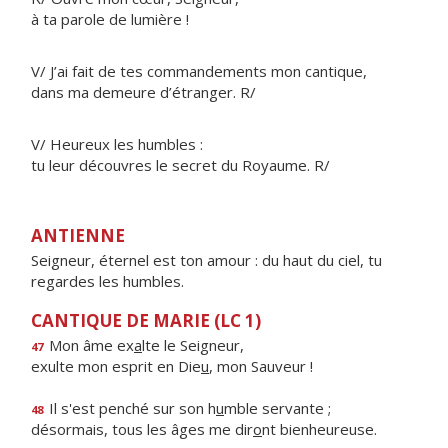
à ta parole de lumière !
V/ J’ai fait de tes commandements mon cantique,
dans ma demeure d’étranger. R/
V/ Heureux les humbles :
tu leur découvres le secret du Royaume. R/
ANTIENNE
Seigneur, éternel est ton amour : du haut du ciel, tu
regardes les humbles.
CANTIQUE DE MARIE (LC 1)
Mon âme ex
a
lte le Seigneur,
47
exulte mon esprit en Die
u
, mon Sauveur !
Il s'est penché sur son h
u
mble servante ;
48
désormais, tous les âges me dir
o
nt bienheureuse.