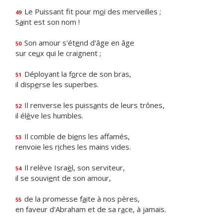
Le Puissant fit pour m
o
i des merveilles ;
49
S
a
int est son nom !
Son amour s'ét
e
nd d'âge en âge
50
sur ce
u
x qui le craignent ;
Déployant la f
o
rce de son bras,
51
il disp
e
rse les superbes.
Il renverse les puiss
a
nts de leurs trônes,
52
il él
è
ve les humbles.
Il comble de bi
e
ns les affamés,
53
renvoie les r
i
ches les mains vides.
Il relève Isra
ë
l, son serviteur,
54
il se souvi
e
nt de son amour,
de la promesse f
a
ite à nos pères,
55
en faveur d'Abraham et de sa r
a
ce, à jamais.