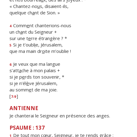
« Chantez-no
u
s, disaient-ils,
quelque ch
a
nt de Sion. »
Comm
e
nt chanterions-nous
4
un ch
a
nt du Seigneur +
sur une t
e
rre étrangère ? *
Si je t’oubl
i
e, Jérusalem,
5
que ma main dr
o
ite m’oublie !
Je veux que ma langue
6
s’att
a
che à mon palais +
si je p
e
rds ton souvenir, *
si je n’él
è
ve Jérusalem,
au somm
e
t de ma joie.
[
]
7-9
ANTIENNE
Je chanterai le Seigneur en présence des anges.
PSAUME : 137
De tout mon cœur, Seigne
u
r, je te rends grâce :
1