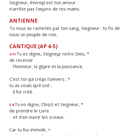
Seigneur, étern
e
l est ton amour :
n’arrête pas l’œ
u
vre de tes mains.
ANTIENNE
Tu nous as rachetés par ton sang, Seigneur : tu fis de
nous un peuple de rois.
CANTIQUE (AP 4-5)
Tu es digne, Seigne
u
r notre Dieu, *
4.11
de recevoir
l'honneur, la gl
o
ire et la puissance.
C'est toi qui cré
a
s l'univers ; *
tu as voulu qu'il soit :
i
l fut créé.
Tu es digne, Chr
i
st et Seigneur, *
5.9
de prendre le Livre
et d'en ouvr
i
r les sceaux.
Car tu fus immolé, +