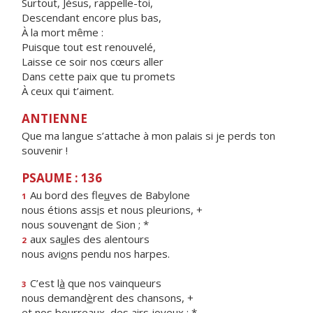
Surtout, Jésus, rappelle-toi,
Descendant encore plus bas,
À la mort même :
Puisque tout est renouvelé,
Laisse ce soir nos cœurs aller
Dans cette paix que tu promets
À ceux qui t’aiment.
ANTIENNE
Que ma langue s’attache à mon palais si je perds ton
souvenir !
PSAUME : 136
Au bord des fle
u
ves de Babylone
1
nous étions ass
i
s et nous pleurions, +
nous souven
a
nt de Sion ; *
aux sa
u
les des alentours
2
nous avi
o
ns pendu nos harpes.
C’est l
à
que nos vainqueurs
3
nous demand
è
rent des chansons, +
et nos bourrea
u
x, des airs joyeux : *