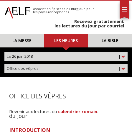
L'AELF
S'abonner
Association Épiscopale Liturgique
pour
les pays Francophones
Calendrier
Recevez gratuitement
Contact
les lectures du jour par courriel
LA MESSE
LES HEURES
LA BIBLE
Le
26 juin 2018
|
Office des vêpres
|
OFFICE DES VÊPRES
Revenir aux lectures du
calendrier romain
.
du jour
INTRODUCTION