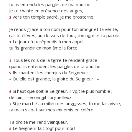
tu as entendu les par
o
les de ma bouche.
Je te chante en prés
e
nce des anges,
vers ton temple sacr
é
, je me prosterne.
2
Je rends grâce à ton nom pour ton amo
u
r et ta vérité,
car tu élèves, au-dessus de tout, ton n
o
m et ta parole.
Le jour où tu répond
i
s à mon appel,
3
tu fis grandir en mon
â
me la force.
Tous les rois de la t
e
rre te rendent grâce
4
quand ils entendent les par
o
les de ta bouche.
Ils chantent les chem
i
ns du Seigneur :
5
« Qu’elle est grande, la gl
o
ire du Seigneur ! »
Si haut que soit le Seigneur, il v
o
it le plus humble ;
6
de loin, il reconn
a
ît l’orgueilleux.
Si je marche au milieu des ang
o
isses, tu me fais vivre,
7
ta main s’abat sur mes ennem
i
s en colère.
Ta droite me r
e
nd vainqueur.
Le Seigneur fait to
u
t pour moi !
8