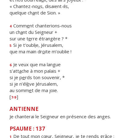
« Chantez-no
u
s, disaient-ils,
quelque ch
a
nt de Sion. »
Comm
e
nt chanterions-nous
4
un ch
a
nt du Seigneur +
sur une t
e
rre étrangère ? *
Si je t’oubl
i
e, Jérusalem,
5
que ma main dr
o
ite m’oublie !
Je veux que ma langue
6
s’att
a
che à mon palais +
si je p
e
rds ton souvenir, *
si je n’él
è
ve Jérusalem,
au somm
e
t de ma joie.
[
]
7-9
ANTIENNE
Je chanterai le Seigneur en présence des anges.
PSAUME : 137
De tout mon cœur, Seigne
u
r, je te rends grâce :
1