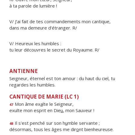
à ta parole de lumière !
V/ J’ai fait de tes commandements mon cantique,
dans ma demeure d’étranger. R/
V/ Heureux les humbles :
tu leur découvres le secret du Royaume. R/
ANTIENNE
Seigneur, éternel est ton amour : du haut du ciel, tu
regardes les humbles.
CANTIQUE DE MARIE (LC 1)
Mon âme ex
a
lte le Seigneur,
47
exulte mon esprit en Die
u
, mon Sauveur !
Il s'est penché sur son h
u
mble servante ;
48
désormais, tous les âges me dir
o
nt bienheureuse.