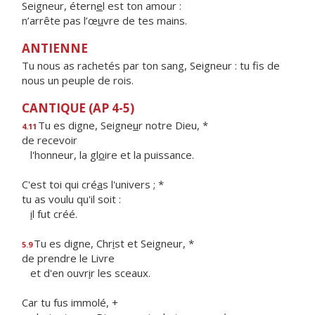
Seigneur, étern
e
l est ton amour :
n’arrête pas l’œ
u
vre de tes mains.
ANTIENNE
Tu nous as rachetés par ton sang, Seigneur : tu fis de
nous un peuple de rois.
CANTIQUE (AP 4-5)
Tu es digne, Seigne
u
r notre Dieu, *
4.11
de recevoir
l'honneur, la gl
o
ire et la puissance.
C'est toi qui cré
a
s l'univers ; *
tu as voulu qu'il soit :
i
l fut créé.
Tu es digne, Chr
i
st et Seigneur, *
5.9
de prendre le Livre
et d'en ouvr
i
r les sceaux.
Car tu fus immolé, +