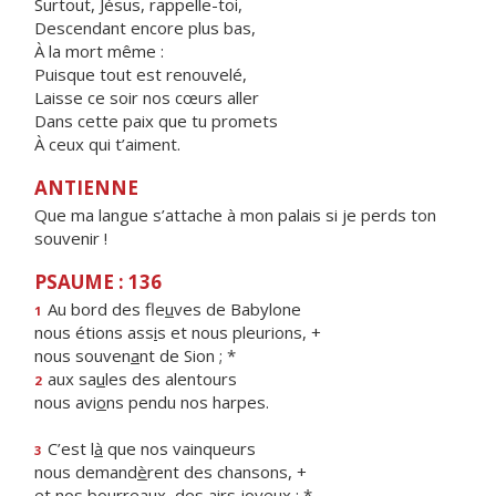
Surtout, Jésus, rappelle-toi,
Descendant encore plus bas,
À la mort même :
Puisque tout est renouvelé,
Laisse ce soir nos cœurs aller
Dans cette paix que tu promets
À ceux qui t’aiment.
ANTIENNE
Que ma langue s’attache à mon palais si je perds ton
souvenir !
PSAUME : 136
Au bord des fle
u
ves de Babylone
1
nous étions ass
i
s et nous pleurions, +
nous souven
a
nt de Sion ; *
aux sa
u
les des alentours
2
nous avi
o
ns pendu nos harpes.
C’est l
à
que nos vainqueurs
3
nous demand
è
rent des chansons, +
et nos bourrea
u
x, des airs joyeux : *