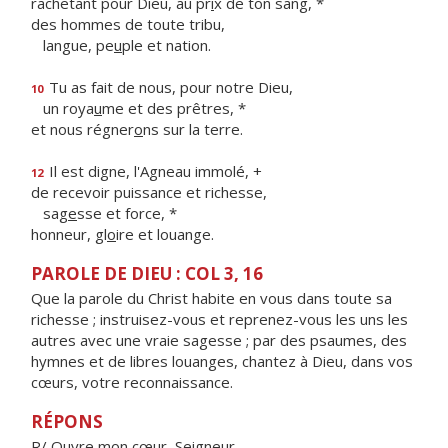
rachetant pour Dieu, au pr
i
x de ton sang, *
des hommes de toute tribu,
langue, pe
u
ple et nation.
Tu as fait de nous, pour notre Dieu,
10
un roya
u
me et des prêtres, *
et nous régner
o
ns sur la terre.
Il est digne, l'Agneau immolé, +
12
de recevoir puissance et richesse,
sag
e
sse et force, *
honneur, gl
o
ire et louange.
PAROLE DE DIEU : COL 3, 16
Que la parole du Christ habite en vous dans toute sa
richesse ; instruisez-vous et reprenez-vous les uns les
autres avec une vraie sagesse ; par des psaumes, des
hymnes et de libres louanges, chantez à Dieu, dans vos
cœurs, votre reconnaissance.
RÉPONS
R/ Ouvre mon cœur, Seigneur,