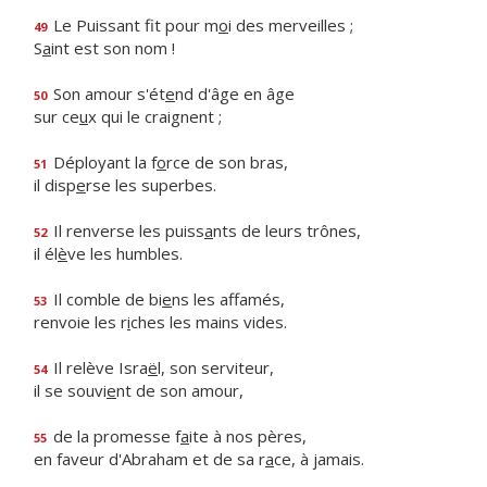
Le Puissant fit pour m
o
i des merveilles ;
49
S
a
int est son nom !
Son amour s'ét
e
nd d'âge en âge
50
sur ce
u
x qui le craignent ;
Déployant la f
o
rce de son bras,
51
il disp
e
rse les superbes.
Il renverse les puiss
a
nts de leurs trônes,
52
il él
è
ve les humbles.
Il comble de bi
e
ns les affamés,
53
renvoie les r
i
ches les mains vides.
Il relève Isra
ë
l, son serviteur,
54
il se souvi
e
nt de son amour,
de la promesse f
a
ite à nos pères,
55
en faveur d'Abraham et de sa r
a
ce, à jamais.