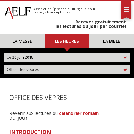
L'AELF
S'abonner
Association Épiscopale Liturgique
pour
les pays Francophones
Calendrier
Recevez gratuitement
Contact
les lectures du jour par courriel
LA MESSE
LES HEURES
LA BIBLE
Le
26 juin 2018
|
Office des vêpres
|
OFFICE DES VÊPRES
Revenir aux lectures du
calendrier romain
.
du jour
INTRODUCTION