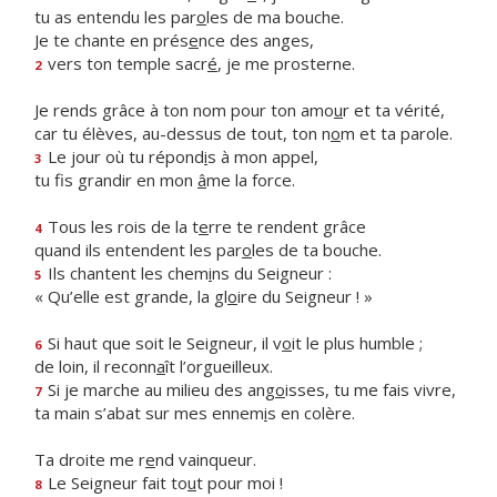
tu as entendu les par
o
les de ma bouche.
Je te chante en prés
e
nce des anges,
vers ton temple sacr
é
, je me prosterne.
2
Je rends grâce à ton nom pour ton amo
u
r et ta vérité,
car tu élèves, au-dessus de tout, ton n
o
m et ta parole.
Le jour où tu répond
i
s à mon appel,
3
tu fis grandir en mon
â
me la force.
Tous les rois de la t
e
rre te rendent grâce
4
quand ils entendent les par
o
les de ta bouche.
Ils chantent les chem
i
ns du Seigneur :
5
« Qu’elle est grande, la gl
o
ire du Seigneur ! »
Si haut que soit le Seigneur, il v
o
it le plus humble ;
6
de loin, il reconn
a
ît l’orgueilleux.
Si je marche au milieu des ang
o
isses, tu me fais vivre,
7
ta main s’abat sur mes ennem
i
s en colère.
Ta droite me r
e
nd vainqueur.
Le Seigneur fait to
u
t pour moi !
8