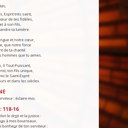
CNPL
s, Esprit très saint,
œur de tes fidèles,
t à son Fils,
andre ta lumière.
angue et notre cœur,
e, que notre force
t de ta charité
es hommes que tu aimes.
, ô Tout-Puissant,
ist, ton Fils unique,
ec le Saint-Esprit
urs et dans les siècles.
NE
erviteur : éclaire-moi.
 118-16
elon le dr
o
it et la justice :
p
a
s à mes bourreaux.
e bonhe
u
r de ton serviteur :