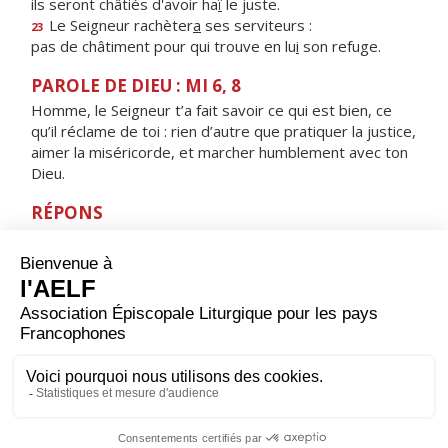
ils seront châtiés d'avoir ha
ï
le juste.
Le Seigneur rachèter
a
ses serviteurs :
23
pas de châtiment pour qui trouve en lu
i
son refuge.
PAROLE DE DIEU : MI 6, 8
Homme, le Seigneur t’a fait savoir ce qui est bien, ce
qu’il réclame de toi : rien d’autre que pratiquer la justice,
aimer la miséricorde, et marcher humblement avec ton
Dieu.
RÉPONS
V/ Je trouve en tes commandements mon plaisir,
Seigneur, je n'oublie pas ta parole.
ORAISON
Écoute-nous, Seigneur, et accorde-nous la paix
profonde que nous te demandons. Ainsi, en te
cherchant tous les jours de notre vie, et soutenus par la
prière de la Vierge Marie, nous parviendrons sans
encombre jusqu'à toi.