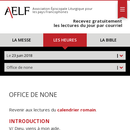
L'AELF
S'abonner
Association Épiscopale Liturgique
pour
les pays Francophones
Calendrier
Recevez gratuitement
Contact
les lectures du jour par courriel
LA MESSE
LES HEURES
LA BIBLE
Le
23 juin 2018
|
Office de none
|
OFFICE DE NONE
Revenir aux lectures du
calendrier romain
.
INTRODUCTION
V/ Dieu, viens à mon aide,