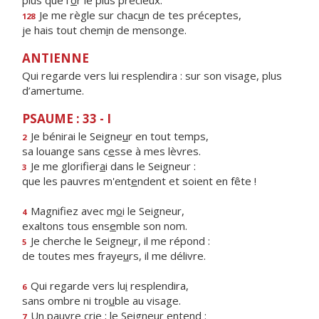
plus que l’
o
r le plus précieux.
Je me règle sur chac
u
n de tes préceptes,
128
je hais tout chem
i
n de mensonge.
ANTIENNE
Qui regarde vers lui resplendira : sur son visage, plus
d’amertume.
PSAUME : 33 - I
Je bénirai le Seigne
u
r en tout temps,
2
sa louange sans c
e
sse à mes lèvres.
Je me glorifier
a
i dans le Seigneur :
3
que les pauvres m'ent
e
ndent et soient en fête !
Magnifiez avec m
o
i le Seigneur,
4
exaltons tous ens
e
mble son nom.
Je cherche le Seigne
u
r, il me répond :
5
de toutes mes fraye
u
rs, il me délivre.
Qui regarde vers lu
i
resplendira,
6
sans ombre ni tro
u
ble au visage.
Un pauvre crie ; le Seigne
u
r entend :
7