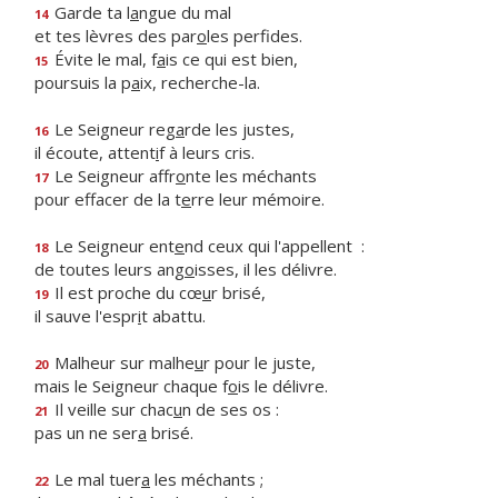
Garde ta l
a
ngue du mal
14
et tes lèvres des par
o
les perfides.
Évite le mal, f
a
is ce qui est bien,
15
poursuis la p
a
ix, recherche-la.
Le Seigneur reg
a
rde les justes,
16
il écoute, attent
i
f à leurs cris.
Le Seigneur affr
o
nte les méchants
17
pour effacer de la t
e
rre leur mémoire.
Le Seigneur ent
e
nd ceux qui l'appellent :
18
de toutes leurs ang
o
isses, il les délivre.
Il est proche du cœ
u
r brisé,
19
il sauve l'espr
i
t abattu.
Malheur sur malhe
u
r pour le juste,
20
mais le Seigneur chaque f
o
is le délivre.
Il veille sur chac
u
n de ses os :
21
pas un ne ser
a
brisé.
Le mal tuer
a
les méchants ;
22