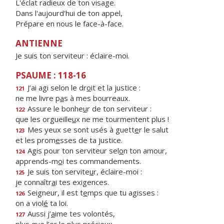
L'éclat radieux de ton visage.
Dans l'aujourd'hui de ton appel,
Prépare en nous le face-à-face.
ANTIENNE
Je suis ton serviteur : éclaire-moi.
PSAUME : 118-16
J’ai agi selon le dr
o
it et la justice :
121
ne me livre p
a
s à mes bourreaux.
Assure le bonhe
u
r de ton serviteur :
122
que les orgueille
u
x ne me tourmentent plus !
Mes yeux se sont usés à guett
e
r le salut
123
et les prom
e
sses de ta justice.
Agis pour ton serviteur sel
o
n ton amour,
124
apprends-m
o
i tes commandements.
Je suis ton servite
u
r, éclaire-moi :
125
je connaîtr
a
i tes exigences.
Seigneur, il est t
e
mps que tu agisses :
126
on a viol
é
ta loi.
Aussi j’
a
ime tes volontés,
127