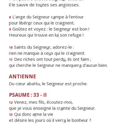
il le sauve de to
u
tes ses angoisses.
L'ange du Seigneur c
a
mpe à l'entour
8
pour libér
e
r ceux qui le craignent.
Goûtez et voyez : le Seigne
u
r est bon !
9
Heureux qui trouve en lu
i
son refuge !
Saints du Seigne
u
r, adorez-le :
10
rien ne manque à ce
u
x qui le craignent.
Des riches ont tout perd
u
, ils ont faim ;
11
qui cherche le Seigneur ne manquer
a
d'aucun bien.
ANTIENNE
Du cœur abattu, le Seigneur est proche.
PSAUME : 33 - II
Venez, mes f
ls, écoutez-moi,
12
que je vous enseigne la cr
a
inte du Seigneur.
Qui donc a
i
me la vie
13
et désire les jours où il verr
a
le bonheur ?