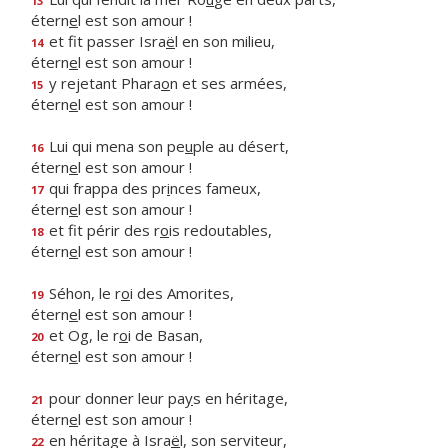
13
étern
e
l est son amour !
et fit passer Isra
ë
l en son milieu,
14
étern
e
l est son amour !
y rejetant Phara
o
n et ses armées,
15
étern
e
l est son amour !
Lui qui mena son pe
u
ple au désert,
16
étern
e
l est son amour !
qui frappa des pr
i
nces fameux,
17
étern
e
l est son amour !
et fit périr des r
o
is redoutables,
18
étern
e
l est son amour !
Séhon, le r
o
i des Amorites,
19
étern
e
l est son amour !
et Og, le r
o
i de Basan,
20
étern
e
l est son amour !
pour donner leur pa
y
s en héritage,
21
étern
e
l est son amour !
en héritage à Isra
ë
l, son serviteur,
22