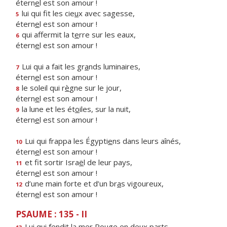
étern
e
l est son amour !
lui qui fit les cie
u
x avec sagesse,
5
étern
e
l est son amour !
qui affermit la t
e
rre sur les eaux,
6
étern
e
l est son amour !
Lui qui a fait les gr
a
nds luminaires,
7
étern
e
l est son amour !
le soleil qui r
è
gne sur le jour,
8
étern
e
l est son amour !
la lune et les ét
o
iles, sur la nuit,
9
étern
e
l est son amour !
Lui qui frappa les Égypti
e
ns dans leurs aînés,
10
étern
e
l est son amour !
et fit sortir Isra
ë
l de leur pays,
11
étern
e
l est son amour !
d’une main forte et d’un br
a
s vigoureux,
12
étern
e
l est son amour !
PSAUME : 135 - II
Lui qui fendit la mer Ro
u
ge en deux parts,