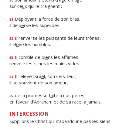
50
sur ce
u
x qui le craignent ;
Déployant la f
o
rce de son bras,
51
il disp
e
rse les superbes.
Il renverse les puiss
a
nts de leurs trônes,
52
il él
è
ve les humbles.
Il comble de bi
e
ns les affamés,
53
renvoie les r
i
ches les mains vides.
Il relève Isra
ë
l, son serviteur,
54
il se souvi
e
nt de son amour,
de la promesse f
a
ite à nos pères,
55
en faveur d'Abraham et de sa r
a
ce, à jamais.
INTERCESSION
Supplions le Christ qui n’abandonne pas les siens :