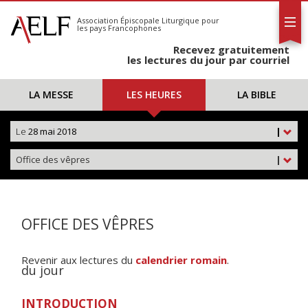
L'AELF
S'abonner
Association Épiscopale Liturgique
pour
les pays Francophones
Calendrier
Recevez gratuitement
Contact
les lectures du jour par courriel
LA MESSE
LES HEURES
LA BIBLE
Le
28 mai 2018
|
Office des vêpres
|
OFFICE DES VÊPRES
Revenir aux lectures du
calendrier romain
.
du jour
INTRODUCTION