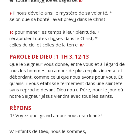
en toute intellig
e
nce et sagesse.
R/
Il nous dévoile ainsi le myst
è
re de sa volonté, *
9
selon que sa bonté l'avait prév
u
dans le Christ :
pour mener les temps à leur plénitude, +
10
récapituler toutes ch
o
ses dans le Christ, *
celles du ciel et c
e
lles de la terre.
R/
PAROLE DE DIEU : 1 TH 3, 12-13
Que le Seigneur vous donne, entre vous et à l’égard de
tous les hommes, un amour de plus en plus intense et
débordant, comme celui que nous avons pour vous. Et
qu’ainsi il vous établisse fermement dans une sainteté
sans reproche devant Dieu notre Père, pour le jour où
notre Seigneur Jésus viendra avec tous les saints.
RÉPONS
R/ Voyez quel grand amour nous est donné !
V/ Enfants de Dieu, nous le sommes,