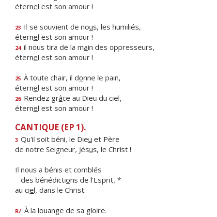
étern
e
l est son amour !
Il se souvient de no
u
s, les humiliés,
23
étern
e
l est son amour !
il nous tira de la m
a
in des oppresseurs,
24
étern
e
l est son amour !
À toute chair, il d
o
nne le pain,
25
étern
e
l est son amour !
Rendez gr
â
ce au Dieu du ciel,
26
étern
e
l est son amour !
CANTIQUE (EP 1).
Qu'il soit béni, le Die
u
et Père
3
de notre Seigneur, Jés
u
s, le Christ !
Il nous a bénis et comblés
des bénédicti
o
ns de l'Esprit, *
au ci
e
l, dans le Christ.
À la louange de sa gloire.
R/