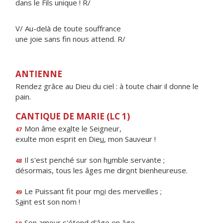
dans le Fils unique ! R/
V/ Au-delà de toute souffrance
une joie sans fin nous attend. R/
ANTIENNE
Rendez grâce au Dieu du ciel : à toute chair il donne le
pain.
CANTIQUE DE MARIE (LC 1)
Mon âme ex
a
lte le Seigneur,
47
exulte mon esprit en Die
u
, mon Sauveur !
Il s'est penché sur son h
u
mble servante ;
48
désormais, tous les âges me dir
o
nt bienheureuse.
Le Puissant fit pour m
o
i des merveilles ;
49
S
a
int est son nom !
Son amour s'ét
e
nd d'âge en âge