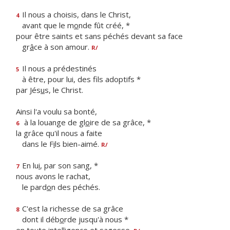
Il nous a choisis, dans le Christ,
4
avant que le m
o
nde fût créé, *
pour être saints et sans péchés devant sa face
gr
â
ce à son amour.
R/
Il nous a prédestinés
5
à être, pour lui, des f
ls adoptifs *
par Jés
u
s, le Christ.
Ainsi l'a voulu sa bonté,
à la louange de gl
o
ire de sa grâce, *
6
la grâce qu'il nous a faite
dans le F
i
ls bien-aimé.
R/
En lu
i
, par son sang, *
7
nous avons le rachat,
le pard
o
n des péchés.
C'est la richesse de sa grâce
8
dont il déb
o
rde jusqu'à nous *