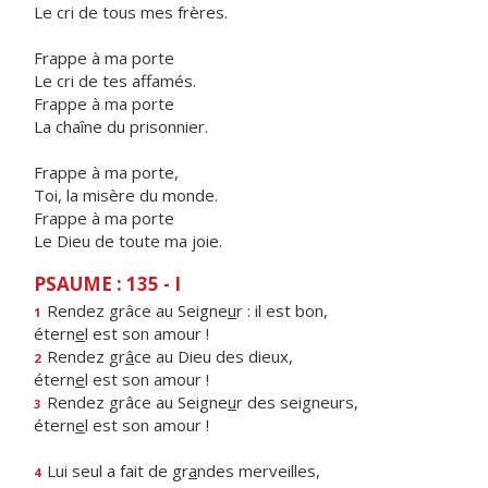
Le cri de tous mes frères.
Frappe à ma porte
Le cri de tes affamés.
Frappe à ma porte
La chaîne du prisonnier.
Frappe à ma porte,
Toi, la misère du monde.
Frappe à ma porte
Le Dieu de toute ma joie.
PSAUME : 135 - I
Rendez grâce au Seigne
u
r : il est bon,
1
étern
e
l est son amour !
Rendez gr
â
ce au Dieu des dieux,
2
étern
e
l est son amour !
Rendez grâce au Seigne
u
r des seigneurs,
3
étern
e
l est son amour !
Lui seul a fait de gr
a
ndes merveilles,
4