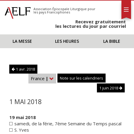
L'AELF
S'abonner
Association Épiscopale Liturgique
pour
les pays Francophones
Calendrier
Recevez gratuitement
Contact
les lectures du jour par courriel
LA MESSE
LES HEURES
LA BIBLE
1 avr. 2018
France
|
Note sur les calendriers
1 juin 2018
1 MAI 2018
19 mai 2018
samedi, de la férie, 7ème Semaine du Temps pascal
S. Yves