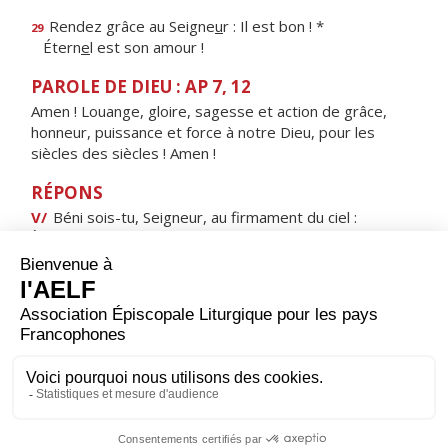
Rendez grâce au Seigne
u
r : Il est bon ! *
29
Étern
e
l est son amour !
PAROLE DE DIEU : AP 7, 12
Amen ! Louange, gloire, sagesse et action de grâce,
honneur, puissance et force à notre Dieu, pour les
siècles des siècles ! Amen !
RÉPONS
V/
Béni sois-tu, Seigneur, au firmament du ciel :
À toi, louange et gloire, éternellement.
ORAISON
Dieu notre Père, tu as envoyé dans le monde ta Parole
de vérité et ton Esprit de sainteté pour révéler aux
hommes ton admirable mystère ; donne-nous de
professer la vraie foi en reconnaissant la gloire de
l’éternelle Trinité, en adorant son Unité toute-
puissante.