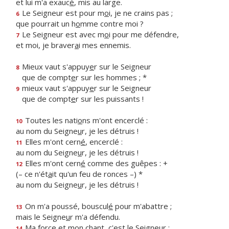
et lui m'a exauc
é
, mis au large.
Le Seigneur est pour m
o
i, je ne crains pas ;
6
que pourrait un h
o
mme contre moi ?
Le Seigneur est avec m
o
i pour me défendre,
7
et moi, je braver
a
i mes ennemis.
Mieux vaut s'appuy
e
r sur le Seigneur
8
que de compt
e
r sur les hommes ; *
mieux vaut s'appuy
e
r sur le Seigneur
9
que de compt
e
r sur les puissants !
Toutes les nati
o
ns m'ont encerclé :
10
au nom du Seigne
u
r, je les détruis !
Elles m'ont cern
é
, encerclé :
11
au nom du Seigne
u
r, je les détruis !
Elles m'ont cern
é
comme des guêpes : +
12
(– ce n'ét
a
it qu'un feu de ronces –) *
au nom du Seigne
u
r, je les détruis !
On m'a poussé, bouscul
é
pour m'abattre ;
13
mais le Seigne
u
r m'a défendu.
Ma force et mon ch
a
nt, c'est le Seigneur ;
14