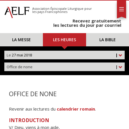
L'AELF
S'abonner
Association Épiscopale Liturgique
pour
les pays Francophones
Calendrier
Recevez gratuitement
Contact
les lectures du jour par courriel
LA MESSE
LES HEURES
LA BIBLE
Le
27 mai 2018
|
Office de none
|
OFFICE DE NONE
Revenir aux lectures du
calendrier romain
.
INTRODUCTION
V/ Dieu, viens à mon aide,