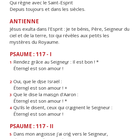
Qui règne avec le Saint-Esprit
Depuis toujours et dans les siècles.
ANTIENNE
Jésus exulta dans l'Esprit : Je te bénis, Père, Seigneur du
ciel et de la terre, toi qui révèles aux petits les
mystères du Royaume.
PSAUME : 117 - I
Rendez grâce au Seigne
u
r : Il est bon ! *
1
Étern
e
l est son amour !
Oui, que le d
i
se Israël :
2
Étern
e
l est son amour ! +
Que le dise la mais
o
n d'Aaron :
3
Étern
e
l est son amour ! *
Qu'ils le disent, ceux qui cr
a
ignent le Seigneur :
4
Étern
e
l est son amour !
PSAUME : 117 - II
Dans mon angoisse j'ai cri
é
vers le Seigneur,
5