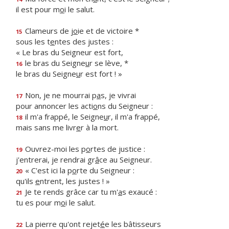
il est pour m
o
i le salut.
Clameurs de j
o
ie et de victoire *
15
sous les t
e
ntes des justes :
« Le bras du Seigneur est fort,
le bras du Seigne
u
r se lève, *
16
le bras du Seigne
u
r est fort ! »
Non, je ne mourrai p
a
s, je vivrai
17
pour annoncer les acti
o
ns du Seigneur :
il m'a frappé, le Seigne
u
r, il m'a frappé,
18
mais sans me livr
e
r à la mort.
Ouvrez-moi les p
o
rtes de justice :
19
j'entrerai, je rendrai gr
â
ce au Seigneur.
« C'est ici la p
o
rte du Seigneur :
20
qu'ils
e
ntrent, les justes ! »
Je te rends grâce car tu m'
a
s exaucé :
21
tu es pour m
o
i le salut.
La pierre qu'ont rejet
é
e les bâtisseurs
22