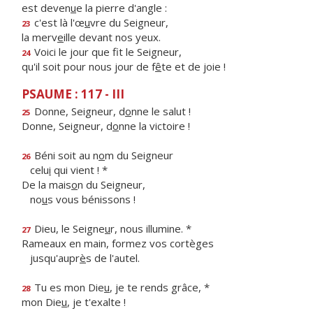
est deven
u
e la pierre d'angle :
c'est là l'œ
u
vre du Seigneur,
23
la merv
e
ille devant nos yeux.
Voici le jour que f
t le Seigneur,
24
qu'il soit pour nous jour de f
ê
te et de joie !
PSAUME : 117 - III
Donne, Seigneur, d
o
nne le salut !
25
Donne, Seigneur, d
o
nne la victoire !
Béni soit au n
o
m du Seigneur
26
celu
i
qui vient ! *
De la mais
o
n du Seigneur,
no
u
s vous bénissons !
Dieu, le Seigne
u
r, nous illumine. *
27
Rameaux en main, formez vos cortèges
jusqu'aupr
è
s de l'autel.
Tu es mon Die
u
, je te rends grâce, *
28
mon Die
u
, je t'exalte !