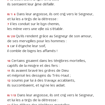
ils sentaient leur
â
me défaillir.
Dans leur angoisse, ils ont cri
é
vers le Seigneur,
R/ 1
6
et lui les a tir
é
s de la détresse :
il les conduit sur le b
o
n chemin,
7
les mène vers une v
i
lle où s'établir.
Qu'ils rendent grâce au Seigne
u
r de son amour,
R/ 2 8
de ses merv
e
illes pour les hommes :
car il ét
a
nche leur soif,
9
il comble de bi
e
ns les affamés !
Certains gisaient dans les tén
è
bres mortelles,
10
captifs de la mis
è
re et des fers :
ils avaient bravé les
o
rdres de Dieu
11
et méprisé les dess
e
ins du Très-Haut ;
soumis par lui à des trava
u
x accablants,
12
ils succombaient, et n
u
l ne les aidait.
Dans leur angoisse, ils ont cri
é
vers le Seigneur,
R/ 1 13
et lui les a tir
é
s de la détresse :
il les délivre des tén
è
bres mortelles,