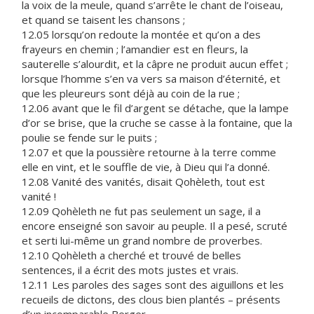
la voix de la meule, quand s’arrête le chant de l’oiseau,
et quand se taisent les chansons ;
12.05 lorsqu’on redoute la montée et qu’on a des
frayeurs en chemin ; l’amandier est en fleurs, la
sauterelle s’alourdit, et la câpre ne produit aucun effet ;
lorsque l’homme s’en va vers sa maison d’éternité, et
que les pleureurs sont déjà au coin de la rue ;
12.06 avant que le fil d’argent se détache, que la lampe
d’or se brise, que la cruche se casse à la fontaine, que la
poulie se fende sur le puits ;
12.07 et que la poussière retourne à la terre comme
elle en vint, et le souffle de vie, à Dieu qui l’a donné.
12.08 Vanité des vanités, disait Qohèleth, tout est
vanité !
12.09 Qohèleth ne fut pas seulement un sage, il a
encore enseigné son savoir au peuple. Il a pesé, scruté
et serti lui-même un grand nombre de proverbes.
12.10 Qohèleth a cherché et trouvé de belles
sentences, il a écrit des mots justes et vrais.
12.11 Les paroles des sages sont des aiguillons et les
recueils de dictons, des clous bien plantés – présents