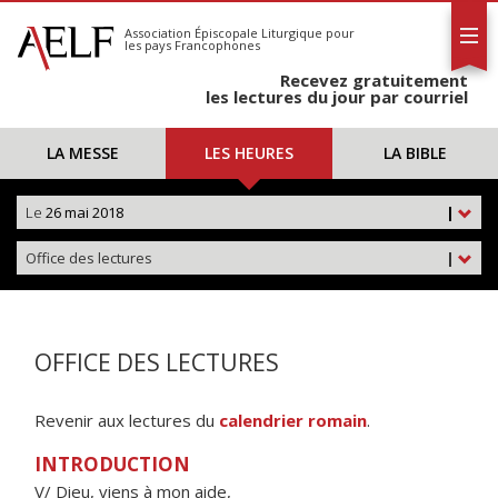
L'AELF
S'abonner
Association Épiscopale Liturgique
pour
les pays Francophones
Calendrier
Recevez gratuitement
Contact
les lectures du jour par courriel
LA MESSE
LES HEURES
LA BIBLE
Le
26 mai 2018
|
Office des lectures
|
OFFICE DES LECTURES
Revenir aux lectures du
calendrier romain
.
INTRODUCTION
V/ Dieu, viens à mon aide,