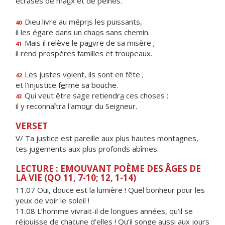
écrasés de ma
u
x et de peines.
Dieu livre au mépr
i
s les puissants,
40
il les égare dans un cha
o
s sans chemin.
Mais il relève le pa
u
vre de sa misère ;
41
il rend prospères fam
i
lles et troupeaux.
Les justes v
o
ient, ils sont en fête ;
42
et l'injustice f
e
rme sa bouche.
Qui veut être sage retiendr
a
ces choses :
43
il y reconnaîtra l'amo
u
r du Seigneur.
VERSET
V/ Ta justice est pareille aux plus hautes montagnes,
tes jugements aux plus profonds abîmes.
LECTURE : EMOUVANT POÈME DES ÂGES DE
LA VIE (QO 11, 7-10; 12, 1-14)
11.07 Oui, douce est la lumière ! Quel bonheur pour les
yeux de voir le soleil !
11.08 L’homme vivrait-il de longues années, qu’il se
réjouisse de chacune d’elles ! Qu’il songe aussi aux jours