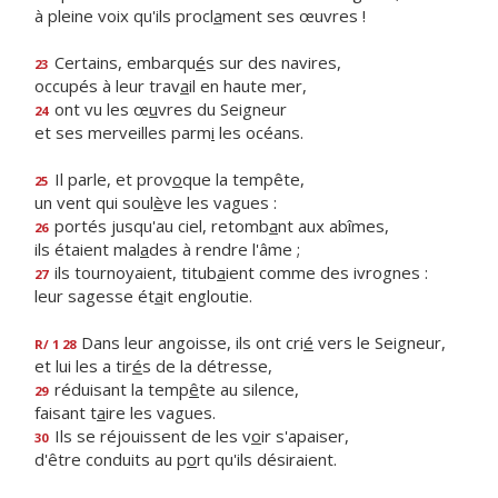
à pleine voix qu'ils procl
a
ment ses œuvres !
Certains, embarqu
é
s sur des navires,
23
occupés à leur trav
a
il en haute mer,
ont vu les œ
u
vres du Seigneur
24
et ses merveilles parm
i
les océans.
Il parle, et prov
o
que la tempête,
25
un vent qui soul
è
ve les vagues :
portés jusqu'au ciel, retomb
a
nt aux abîmes,
26
ils étaient mal
a
des à rendre l'âme ;
ils tournoyaient, titub
a
ient comme des ivrognes :
27
leur sagesse ét
a
it engloutie.
Dans leur angoisse, ils ont cri
é
vers le Seigneur,
R/ 1 28
et lui les a tir
é
s de la détresse,
réduisant la temp
ê
te au silence,
29
faisant t
a
ire les vagues.
Ils se réjouissent de les v
o
ir s'apaiser,
30
d'être conduits au p
o
rt qu'ils désiraient.