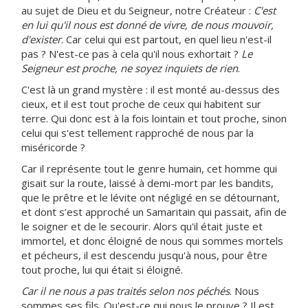
au sujet de Dieu et du Seigneur, notre Créateur :
C'est
en lui qu'il nous est donné de vivre, de nous mouvoir,
d'exister
. Car celui qui est partout, en quel lieu n'est-il
pas ? N'est-ce pas à cela qu'il nous exhortait ?
Le
Seigneur est proche, ne soyez inquiets de rien
.
C'est là un grand mystère : il est monté au-dessus des
cieux, et il est tout proche de ceux qui habitent sur
terre. Qui donc est à la fois lointain et tout proche, sinon
celui qui s'est tellement rapproché de nous par la
miséricorde ?
Car il représente tout le genre humain, cet homme qui
gisait sur la route, laissé à demi-mort par les bandits,
que le prêtre et le lévite ont négligé en se détournant,
et dont s’est approché un Samaritain qui passait, afin de
le soigner et de le secourir. Alors qu'il était juste et
immortel, et donc éloigné de nous qui sommes mortels
et pécheurs, il est descendu jusqu'à nous, pour être
tout proche, lui qui était si éloigné.
Car il ne nous a pas traités selon nos péchés
. Nous
sommes ses fils. Qu'est-ce qui nous le prouve ? Il est