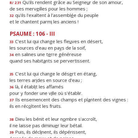
Qu'ils rendent grâce au Seigne
u
r de son amour,
R/ 2 31
de ses merv
e
illes pour les hommes ;
qu'ils l'exaltent à l'assembl
é
e du peuple
32
et le chantent parm
i
les anciens !
PSAUME : 106 - III
C'est lui qui change les fle
u
ves en désert,
33
les sources d'eau en pa
y
s de la soif,
en salines une t
e
rre généreuse
34
quand ses habit
a
nts se pervertissent.
C'est lui qui change le dés
e
rt en étang,
35
les terres ar
i
des en source d'eau ;
là, il établ
i
t les affamés
36
pour y fonder une v
i
lle où s'établir.
Ils ensemencent des champs et pl
a
ntent des vignes :
37
ils en réc
o
ltent les fruits.
Dieu les bénit et leur n
o
mbre s'accroît,
38
il ne laisse pas diminu
e
r leur bétail.
Puis, ils décl
i
nent, ils dépérissent,
39