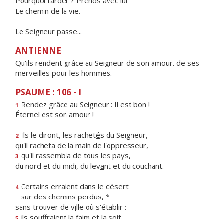
Pourquoi tarder ? Prends avec lui
Le chemin de la vie.
Le Seigneur passe...
ANTIENNE
Qu'ils rendent grâce au Seigneur de son amour, de ses
merveilles pour les hommes.
PSAUME : 106 - I
Rendez grâce au Seigne
u
r : Il est bon !
1
Étern
e
l est son amour !
Ils le diront, les rachet
é
s du Seigneur,
2
qu'il racheta de la m
a
in de l'oppresseur,
qu'il rassembla de to
u
s les pays,
3
du nord et du midi, du lev
a
nt et du couchant.
Certains erraient dans le désert
4
sur des chem
i
ns perdus, *
sans trouver de v
i
lle où s'établir :
ils souffraient la f
a
im et la soif,
5