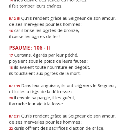
14
il fait tomb
e
r leurs chaînes.
Qu'ils rendent grâce au Seigne
u
r de son amour,
R/ 2 15
de ses merv
e
illes pour les hommes :
car il brise les p
o
rtes de bronze,
16
il casse les b
a
rres de fer !
PSAUME : 106 - II
Certains, égar
é
s par leur péché,
17
ployaient sous le p
o
ids de leurs fautes :
ils avaient toute nourrit
u
re en dégoût,
18
ils touchaient aux p
o
rtes de la mort.
Dans leur angoisse, ils ont cri
é
vers le Seigneur,
R/ 1 19
et lui les a tir
é
s de la détresse :
il envoie sa par
o
le, il les guérit,
20
il arrache leur v
i
e à la fosse.
Qu'ils rendent grâce au Seigne
u
r de son amour,
R/ 2 21
de ses merv
e
illes pour les hommes ;
qu'ils offrent des sacrif
ces d'action de grâce,
22