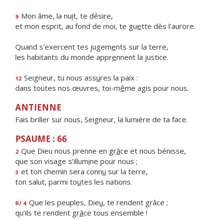
Mon âme, la nu
i
t, te désire,
9
et mon esprit, au fond de moi, te gu
e
tte dès l'aurore.
Quand s'exercent tes jugem
e
nts sur la terre,
les habitants du monde appr
e
nnent la justice.
Seigneur, tu nous ass
u
res la paix :
12
dans toutes nos œuvres, toi-m
ê
me agis pour nous.
ANTIENNE
Fais briller sur nous, Seigneur, la lumière de ta face.
PSAUME : 66
Que Dieu nous prenne en gr
â
ce et nous bénisse,
2
que son visage s’illum
i
ne pour nous ;
et ton chemin sera conn
u
sur la terre,
3
ton salut, parmi to
u
tes les nations.
Que les peuples, Die
u
, te rendent grâce ;
R/ 4
qu’ils te rendent gr
â
ce tous ensemble !