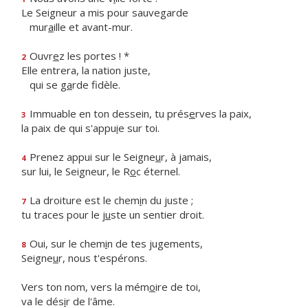
Le Seigneur a mis pour sauvegarde
mur
a
ille et avant-mur.
Ouvr
e
z les portes ! *
2
Elle entrera, la nation juste,
qui se g
a
rde fidèle.
Immuable en ton dessein, tu prés
e
rves la paix,
3
la paix de qui s'appu
i
e sur toi.
Prenez appui sur le Seigne
u
r, à jamais,
4
sur lui, le Seigneur, le R
o
c éternel.
La droiture est le chem
i
n du juste ;
7
tu traces pour le j
u
ste un sentier droit.
Oui, sur le chem
i
n de tes jugements,
8
Seigne
u
r, nous t'espérons.
Vers ton nom, vers la mém
o
ire de toi,
va le dés
i
r de l'âme.