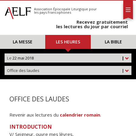
L'AELF
S'abonner
Association Épiscopale Liturgique
pour
les pays Francophones
Calendrier
Recevez gratuitement
Contact
les lectures du jour par courriel
LA MESSE
LES HEURES
LA BIBLE
Le
22 mai 2018
|
Office des laudes
|
OFFICE DES LAUDES
Revenir aux lectures du
calendrier romain
.
INTRODUCTION
V/ Seigneur, ouvre mes lèvres,