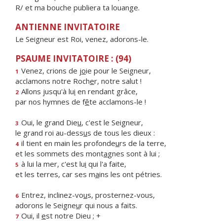
R/ et ma bouche publiera ta louange.
ANTIENNE INVITATOIRE
Le Seigneur est Roi, venez, adorons-le.
PSAUME INVITATOIRE : (94)
Venez, crions de j
o
ie pour le Seigneur,
1
acclamons notre Roch
e
r, notre salut !
Allons jusqu'à lu
i
en rendant grâce,
2
par nos hymnes de f
ê
te acclamons-le !
Oui, le grand Die
u
, c'est le Seigneur,
3
le grand roi au-dess
u
s de tous les dieux :
il tient en main les profonde
u
rs de la terre,
4
et les sommets des mont
a
gnes sont à lui ;
à lui la mer, c'est lu
i
qui l'a faite,
5
et les terres, car ses m
a
ins les ont pétries.
Entrez, inclinez-vo
u
s, prosternez-vous,
6
adorons le Seigne
u
r qui nous a faits.
Oui, il
e
st notre Dieu ; +
7