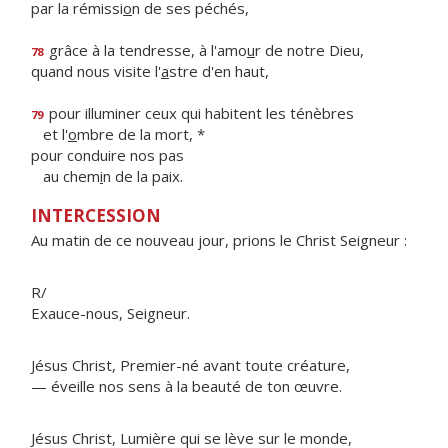
par la rémissi
o
n de ses péchés,
grâce à la tendresse, à l'amo
u
r de notre Dieu,
78
quand nous visite l'
a
stre d'en haut,
pour illuminer ceux qui habitent les ténèbres
79
et l'
o
mbre de la mort, *
pour conduire nos pas
au chem
i
n de la paix.
INTERCESSION
Au matin de ce nouveau jour, prions le Christ Seigneur :
R/
Exauce-nous, Seigneur.
Jésus Christ, Premier-né avant toute créature,
— éveille nos sens à la beauté de ton œuvre.
Jésus Christ, Lumière qui se lève sur le monde,