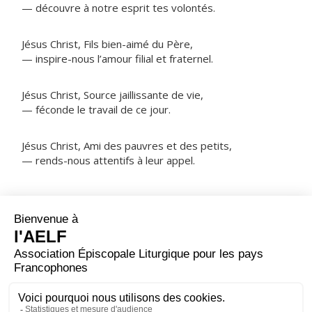
— découvre à notre esprit tes volontés.
Jésus Christ, Fils bien-aimé du Père,
— inspire-nous l’amour filial et fraternel.
Jésus Christ, Source jaillissante de vie,
— féconde le travail de ce jour.
Jésus Christ, Ami des pauvres et des petits,
— rends-nous attentifs à leur appel.
NOTRE PÈRE
ORAISON
Dieu qui ne cesses de créer l’univers, tu as voulu
associer l’homme à ton ouvrage ; regarde le travail que
nous avons à faire : qu’il nous permette de gagner
notre vie, qu’il soit utile à ceux dont nous avons la
charge et serve à l’avènement de ton Royaume.