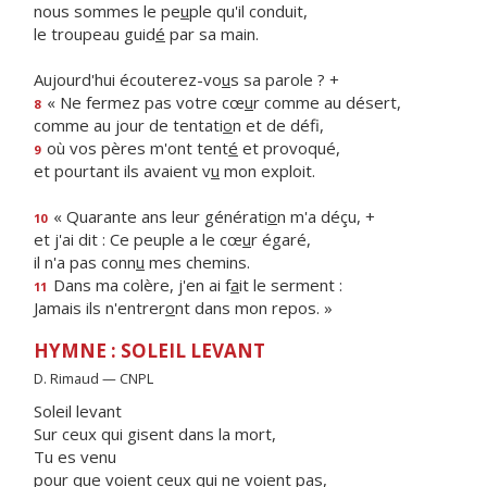
nous sommes le pe
u
ple qu'il conduit,
le troupeau guid
é
par sa main.
Aujourd'hui écouterez-vo
u
s sa parole ? +
« Ne fermez pas votre cœ
u
r comme au désert,
8
comme au jour de tentati
o
n et de défi,
où vos pères m'ont tent
é
et provoqué,
9
et pourtant ils avaient v
u
mon exploit.
« Quarante ans leur générati
o
n m'a déçu, +
10
et j'ai dit : Ce peuple a le cœ
u
r égaré,
il n'a pas conn
u
mes chemins.
Dans ma colère, j'en ai f
a
it le serment :
11
Jamais ils n'entrer
o
nt dans mon repos. »
HYMNE : SOLEIL LEVANT
D. Rimaud — CNPL
Soleil levant
Sur ceux qui gisent dans la mort,
Tu es venu
pour que voient ceux qui ne voient pas,