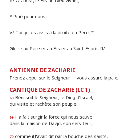
R/ Ô Christ, le Fils du Dieu vivant,
* Pitié pour nous.
V/ Toi qui es assis à la droite du Père, *
Gloire au Père et au Fils et au Saint-Esprit. R/
ANTIENNE DE ZACHARIE
Prenez appui sur le Seigneur : il vous assure la paix.
CANTIQUE DE ZACHARIE (LC 1)
Béni soit le Seigneur, le Die
u
d'Israël,
68
qui visite et rach
è
te son peuple.
Il a fait surgir la f
o
rce qui nous sauve
69
dans la maison de Dav
i
d, son serviteur,
comme il l'avait dit par la bo
u
che des saints,
70