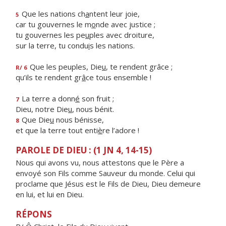
Que les nations ch
a
ntent leur joie,
5
car tu gouvernes le m
o
nde avec justice ;
tu gouvernes les pe
u
ples avec droiture,
sur la terre, tu condu
i
s les nations.
Que les peuples, Die
u
, te rendent grâce ;
R/ 6
qu’ils te rendent gr
â
ce tous ensemble !
La terre a donn
é
son fruit ;
7
Dieu, notre Die
u
, nous bénit.
Que Die
u
nous bénisse,
8
et que la terre tout enti
è
re l’adore !
PAROLE DE DIEU : (1 JN 4, 14-15)
Nous qui avons vu, nous attestons que le Père a
envoyé son Fils comme Sauveur du monde. Celui qui
proclame que Jésus est le Fils de Dieu, Dieu demeure
en lui, et lui en Dieu.
RÉPONS