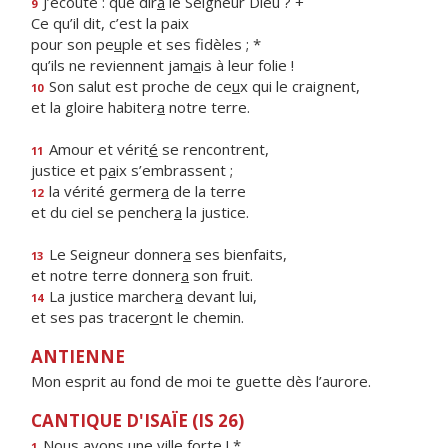
J’écoute : que dir
a
le Seigneur Dieu ? +
9
Ce qu’il dit, c’est la paix
pour son pe
u
ple et ses fidèles ; *
qu’ils ne reviennent jam
a
is à leur folie !
Son salut est proche de ce
u
x qui le craignent,
10
et la gloire habiter
a
notre terre.
Amour et vérit
é
se rencontrent,
11
justice et p
a
ix s’embrassent ;
la vérité germer
a
de la terre
12
et du ciel se pencher
a
la justice.
Le Seigneur donner
a
ses bienfaits,
13
et notre terre donner
a
son fruit.
La justice marcher
a
devant lui,
14
et ses pas tracer
o
nt le chemin.
ANTIENNE
Mon esprit au fond de moi te guette dès l’aurore.
CANTIQUE D'ISAÏE (IS 26)
Nous avons une v
i
lle forte ! *
1