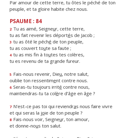
Par amour de cette terre, tu ôtes le péché de ton
peuple, et ta gloire habite chez nous.
PSAUME : 84
Tu as aimé, Seigne
u
r, cette terre,
2
tu as fait revenir les déport
é
s de Jacob ;
tu as ôté le péch
é
de ton peuple,
3
tu as couvert to
u
te sa faute ;
tu as mis fin à to
u
tes tes colères,
4
tu es revenu de ta gr
a
nde fureur.
Fais-nous revenir, Die
u
, notre salut,
5
oublie ton ressentim
e
nt contre nous.
Seras-tu toujours irrit
é
contre nous,
6
maintiendras-tu ta col
è
re d’âge en âge ?
N’est-ce pas toi qui reviendr
a
s nous faire vivre
7
et qui seras la j
o
ie de ton peuple ?
Fais-nous voir, Seigne
u
r, ton amour,
8
et donne-no
u
s ton salut.