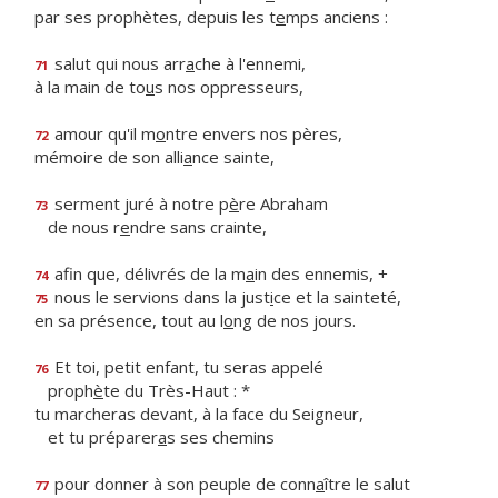
par ses prophètes, depuis les t
e
mps anciens :
salut qui nous arr
a
che à l'ennemi,
71
à la main de to
u
s nos oppresseurs,
amour qu'il m
o
ntre envers nos pères,
72
mémoire de son alli
a
nce sainte,
serment juré à notre p
è
re Abraham
73
de nous r
e
ndre sans crainte,
afin que, délivrés de la m
a
in des ennemis, +
74
nous le servions dans la just
i
ce et la sainteté,
75
en sa présence, tout au l
o
ng de nos jours.
Et toi, petit enfant, tu seras appelé
76
proph
è
te du Très-Haut : *
tu marcheras devant, à la face du Seigneur,
et tu préparer
a
s ses chemins
pour donner à son peuple de conn
a
ître le salut
77