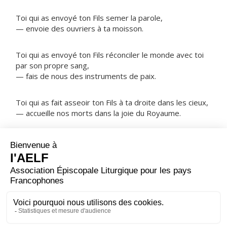
Toi qui as envoyé ton Fils semer la parole,
— envoie des ouvriers à ta moisson.
Toi qui as envoyé ton Fils réconciler le monde avec toi
par son propre sang,
— fais de nous des instruments de paix.
Toi qui as fait asseoir ton Fils à ta droite dans les cieux,
— accueille nos morts dans la joie du Royaume.
NOTRE PÈRE
ORAISON
Dieu qui as choisi saint Matthias pour compléter le
collège des Apôtres, accorde-nous, à sa prière, puisque
ton amour nous appelle, d'être un jour au nombre des
élus.