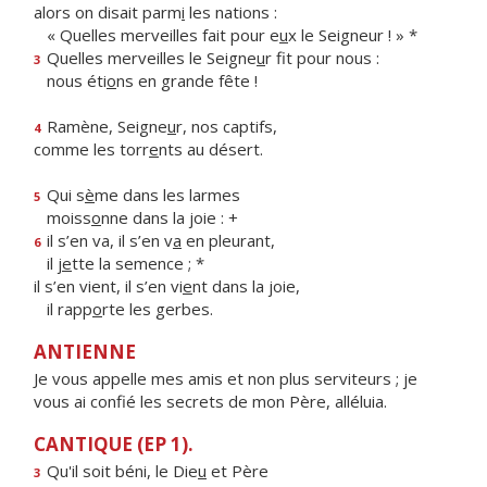
alors on disait parm
i
les nations :
« Quelles merveilles fait pour e
u
x le Seigneur ! » *
Quelles merveilles le Seigne
u
r fit pour nous :
3
nous éti
o
ns en grande fête !
Ramène, Seigne
u
r, nos captifs,
4
comme les torr
e
nts au désert.
Qui s
è
me dans les larmes
5
moiss
o
nne dans la joie : +
il s’en va, il s’en v
a
en pleurant,
6
il j
e
tte la semence ; *
il s’en vient, il s’en vi
e
nt dans la joie,
il rapp
o
rte les gerbes.
ANTIENNE
Je vous appelle mes amis et non plus serviteurs ; je
vous ai confié les secrets de mon Père, alléluia.
CANTIQUE (EP 1).
Qu'il soit béni, le Die
u
et Père
3