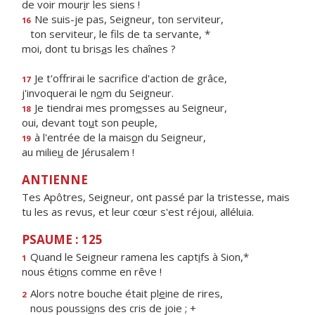
de voir mour
i
r les siens !
Ne suis-je pas, Seigneur, ton serviteur,
16
ton serviteur, le f
ls de ta servante, *
moi, dont tu bris
a
s les chaînes ?
Je t'offrirai le sacrif
ce d'action de grâce,
17
j'invoquerai le n
o
m du Seigneur.
Je tiendrai mes prom
e
sses au Seigneur,
18
oui, devant to
u
t son peuple,
à l'entrée de la mais
o
n du Seigneur,
19
au milie
u
de Jérusalem !
ANTIENNE
Tes Apôtres, Seigneur, ont passé par la tristesse, mais
tu les as revus, et leur cœur s'est réjoui, alléluia.
PSAUME : 125
Quand le Seigneur ramena les capt
i
fs à Sion,*
1
nous éti
o
ns comme en rêve !
Alors notre bouche était pl
e
ine de rires,
2
nous poussi
o
ns des cris de joie ; +