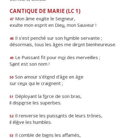
CANTIQUE DE MARIE (LC 1)
Mon âme ex
a
lte le Seigneur,
47
exulte mon esprit en Die
u
, mon Sauveur !
Il s'est penché sur son h
u
mble servante ;
48
désormais, tous les âges me dir
o
nt bienheureuse.
Le Puissant fit pour m
o
i des merveilles ;
49
S
a
int est son nom !
Son amour s'ét
e
nd d'âge en âge
50
sur ce
u
x qui le craignent ;
Déployant la f
o
rce de son bras,
51
il disp
e
rse les superbes.
Il renverse les puiss
a
nts de leurs trônes,
52
il él
è
ve les humbles.
Il comble de bi
e
ns les affamés,
53