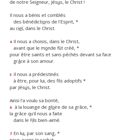
de notre Seigneur, Jés
u
s, le Christ !
Il nous a bénis et comblés
des bénédicti
o
ns de l'Esprit, *
au ci
e
l, dans le Christ.
Il nous a choisis, dans le Christ,
4
avant que le m
o
nde fût créé, *
pour être saints et sans péchés devant sa face
gr
â
ce à son amour.
Il nous a prédestinés
5
à être, pour lui, des f
ls adoptifs *
par Jés
u
s, le Christ.
Ainsi l'a voulu sa bonté,
à la louange de gl
o
ire de sa grâce, *
6
la grâce qu'il nous a faite
dans le F
i
ls bien-aimé.
En lu
i
, par son sang, *
7
nous avons le rachat,