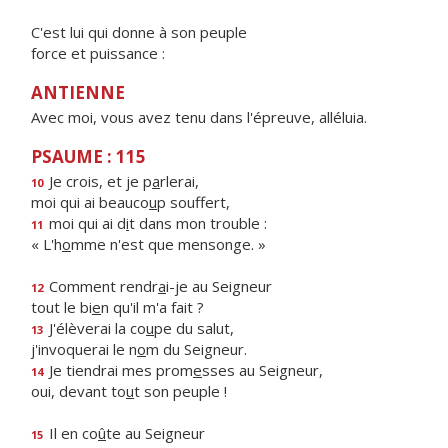
C'est lui qui donne à son peuple
force et puissance :
ANTIENNE
Avec moi, vous avez tenu dans l'épreuve, alléluia.
PSAUME : 115
Je crois, et je p
a
rlerai,
10
moi qui ai beauco
u
p souffert,
moi qui ai d
i
t dans mon trouble :
11
« L'h
o
mme n'est que mensonge. »
Comment rendr
a
i-je au Seigneur
12
tout le bi
e
n qu'il m'a fait ?
J'élèverai la co
u
pe du salut,
13
j'invoquerai le n
o
m du Seigneur.
Je tiendrai mes prom
e
sses au Seigneur,
14
oui, devant to
u
t son peuple !
Il en co
û
te au Seigneur
15