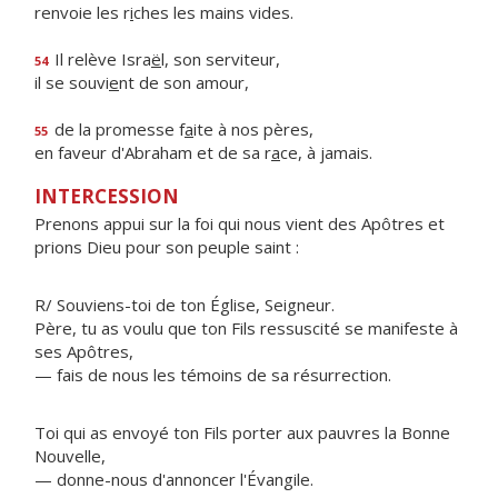
renvoie les r
i
ches les mains vides.
Il relève Isra
ë
l, son serviteur,
54
il se souvi
e
nt de son amour,
de la promesse f
a
ite à nos pères,
55
en faveur d'Abraham et de sa r
a
ce, à jamais.
INTERCESSION
Prenons appui sur la foi qui nous vient des Apôtres et
prions Dieu pour son peuple saint :
R/ Souviens-toi de ton Église, Seigneur.
Père, tu as voulu que ton Fils ressuscité se manifeste à
ses Apôtres,
— fais de nous les témoins de sa résurrection.
Toi qui as envoyé ton Fils porter aux pauvres la Bonne
Nouvelle,
— donne-nous d'annoncer l'Évangile.