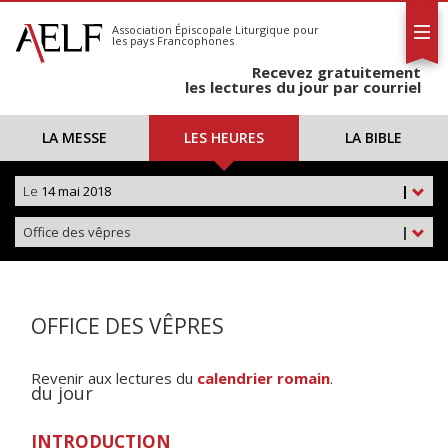
L'AELF
S'abonner
Association Épiscopale Liturgique
pour
les pays Francophones
Calendrier
Recevez gratuitement
Contact
les lectures du jour par courriel
LA MESSE
LES HEURES
LA BIBLE
Le
14 mai 2018
|
Office des vêpres
|
OFFICE DES VÊPRES
Revenir aux lectures du
calendrier romain
.
du jour
INTRODUCTION