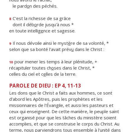
le pard
o
n des péchés.
C'est la richesse de sa grâce
8
dont il déb
o
rde jusqu'à nous *
en toute intellig
e
nce et sagesse.
Il nous dévoile ainsi le myst
è
re de sa volonté, *
9
selon que sa bonté l'avait prév
u
dans le Christ :
pour mener les temps à leur plénitude, +
10
récapituler toutes ch
o
ses dans le Christ, *
celles du ciel et c
e
lles de la terre.
PAROLE DE DIEU : EP 4, 11-13
Les dons que le Christ a faits aux hommes, ce sont
d'abord les Apôtres, puis les prophètes et les
missionnaires de l'Évangile, et aussi les pasteurs et
ceux qui enseignent. De cette manière, le peuple saint
est organisé pour que les tâches du ministère soient
accomplies, et que se construise le corps du Christ. Au
terme, nous parviendrons tous ensemble à l'unité dans