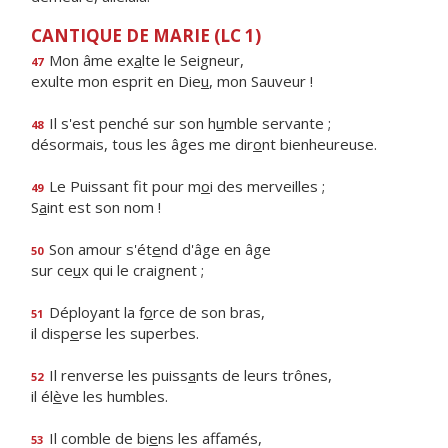
CANTIQUE DE MARIE (LC 1)
Mon âme ex
a
lte le Seigneur,
47
exulte mon esprit en Die
u
, mon Sauveur !
Il s'est penché sur son h
u
mble servante ;
48
désormais, tous les âges me dir
o
nt bienheureuse.
Le Puissant fit pour m
o
i des merveilles ;
49
S
a
int est son nom !
Son amour s'ét
e
nd d'âge en âge
50
sur ce
u
x qui le craignent ;
Déployant la f
o
rce de son bras,
51
il disp
e
rse les superbes.
Il renverse les puiss
a
nts de leurs trônes,
52
il él
è
ve les humbles.
Il comble de bi
e
ns les affamés,
53