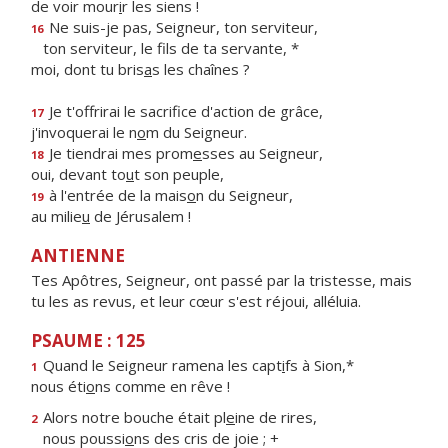
de voir mour
i
r les siens !
Ne suis-je pas, Seigneur, ton serviteur,
16
ton serviteur, le f
ls de ta servante, *
moi, dont tu bris
a
s les chaînes ?
Je t'offrirai le sacrif
ce d'action de grâce,
17
j'invoquerai le n
o
m du Seigneur.
Je tiendrai mes prom
e
sses au Seigneur,
18
oui, devant to
u
t son peuple,
à l'entrée de la mais
o
n du Seigneur,
19
au milie
u
de Jérusalem !
ANTIENNE
Tes Apôtres, Seigneur, ont passé par la tristesse, mais
tu les as revus, et leur cœur s'est réjoui, alléluia.
PSAUME : 125
Quand le Seigneur ramena les capt
i
fs à Sion,*
1
nous éti
o
ns comme en rêve !
Alors notre bouche était pl
e
ine de rires,
2
nous poussi
o
ns des cris de joie ; +