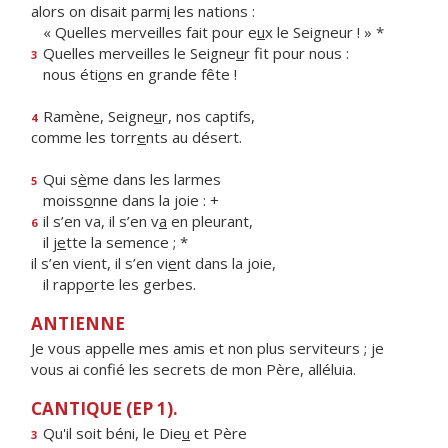
alors on disait parm
i
les nations :
« Quelles merveilles fait pour e
u
x le Seigneur ! » *
Quelles merveilles le Seigne
u
r fit pour nous :
3
nous éti
o
ns en grande fête !
Ramène, Seigne
u
r, nos captifs,
4
comme les torr
e
nts au désert.
Qui s
è
me dans les larmes
5
moiss
o
nne dans la joie : +
il s’en va, il s’en v
a
en pleurant,
6
il j
e
tte la semence ; *
il s’en vient, il s’en vi
e
nt dans la joie,
il rapp
o
rte les gerbes.
ANTIENNE
Je vous appelle mes amis et non plus serviteurs ; je
vous ai confié les secrets de mon Père, alléluia.
CANTIQUE (EP 1).
Qu'il soit béni, le Die
u
et Père
3