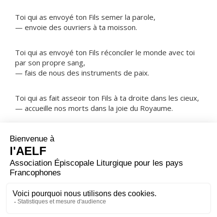
Toi qui as envoyé ton Fils semer la parole,
— envoie des ouvriers à ta moisson.
Toi qui as envoyé ton Fils réconciler le monde avec toi
par son propre sang,
— fais de nous des instruments de paix.
Toi qui as fait asseoir ton Fils à ta droite dans les cieux,
— accueille nos morts dans la joie du Royaume.
NOTRE PÈRE
ORAISON
Dieu qui as choisi saint Matthias pour compléter le
collège des Apôtres, accorde-nous, à sa prière, puisque
ton amour nous appelle, d'être un jour au nombre des
élus.