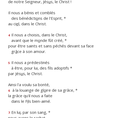
de notre Seigneur, Jés
u
s, le Christ !
Il nous a bénis et comblés
des bénédicti
o
ns de l'Esprit, *
au ci
e
l, dans le Christ.
Il nous a choisis, dans le Christ,
4
avant que le m
o
nde fût créé, *
pour être saints et sans péchés devant sa face
gr
â
ce à son amour.
Il nous a prédestinés
5
à être, pour lui, des f
ls adoptifs *
par Jés
u
s, le Christ.
Ainsi l'a voulu sa bonté,
à la louange de gl
o
ire de sa grâce, *
6
la grâce qu'il nous a faite
dans le F
i
ls bien-aimé.
En lu
i
, par son sang, *
7
nous avons le rachat,