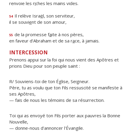
renvoie les r
i
ches les mains vides.
Il relève Isra
ë
l, son serviteur,
54
il se souvi
e
nt de son amour,
de la promesse f
a
ite à nos pères,
55
en faveur d'Abraham et de sa r
a
ce, à jamais.
INTERCESSION
Prenons appui sur la foi qui nous vient des Apôtres et
prions Dieu pour son peuple saint :
R/ Souviens-toi de ton Église, Seigneur.
Père, tu as voulu que ton Fils ressuscité se manifeste à
ses Apôtres,
— fais de nous les témoins de sa résurrection.
Toi qui as envoyé ton Fils porter aux pauvres la Bonne
Nouvelle,
— donne-nous d'annoncer l'Évangile.