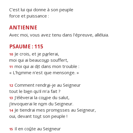
C'est lui qui donne à son peuple
force et puissance :
ANTIENNE
Avec moi, vous avez tenu dans l'épreuve, alléluia.
PSAUME : 115
Je crois, et je p
a
rlerai,
10
moi qui ai beauco
u
p souffert,
moi qui ai d
i
t dans mon trouble :
11
« L'h
o
mme n'est que mensonge. »
Comment rendr
a
i-je au Seigneur
12
tout le bi
e
n qu'il m'a fait ?
J'élèverai la co
u
pe du salut,
13
j'invoquerai le n
o
m du Seigneur.
Je tiendrai mes prom
e
sses au Seigneur,
14
oui, devant to
u
t son peuple !
Il en co
û
te au Seigneur
15