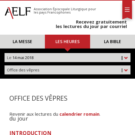
L'AELF
S'abonner
Association Épiscopale Liturgique
pour
les pays Francophones
Calendrier
Recevez gratuitement
Contact
les lectures du jour par courriel
LA MESSE
LES HEURES
LA BIBLE
Le
14 mai 2018
|
Office des vêpres
|
OFFICE DES VÊPRES
Revenir aux lectures du
calendrier romain
.
du jour
INTRODUCTION