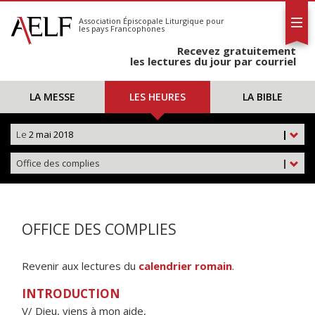
L'AELF
S'abonner
Association Épiscopale Liturgique
pour
les pays Francophones
Calendrier
Recevez gratuitement
Contact
les lectures du jour par courriel
LA MESSE
LES HEURES
LA BIBLE
Le
2 mai 2018
|
Office des complies
|
OFFICE DES COMPLIES
Revenir aux lectures du
calendrier romain
.
INTRODUCTION
V/ Dieu, viens à mon aide,