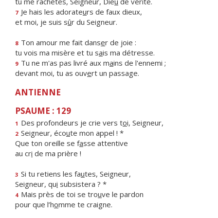
tu me rachètes, Seigneur, Die
u
de vérité.
Je hais les adorate
u
rs de faux dieux,
7
et moi, je suis s
û
r du Seigneur.
Ton amour me fait dans
e
r de joie :
8
tu vois ma misère et tu s
a
is ma détresse.
Tu ne m'as pas livré aux m
a
ins de l'ennemi ;
9
devant moi, tu as ouv
e
rt un passage.
ANTIENNE
PSAUME : 129
Des profondeurs je crie vers t
o
i, Seigneur,
1
Seigneur, éco
u
te mon appel ! *
2
Que ton oreille se f
a
sse attentive
au cr
i
de ma prière !
Si tu retiens les fa
u
tes, Seigneur,
3
Seigneur, qu
i
subsistera ? *
Mais près de toi se tro
u
ve le pardon
4
pour que l’h
o
mme te craigne.