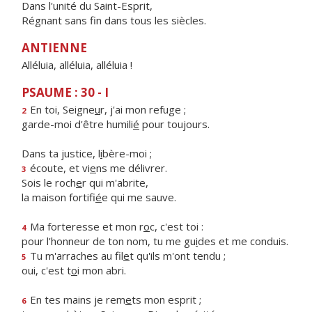
Dans l'unité du Saint-Esprit,
Régnant sans fin dans tous les siècles.
ANTIENNE
Alléluia, alléluia, alléluia !
PSAUME : 30 - I
En toi, Seigne
u
r, j'ai mon refuge ;
2
garde-moi d'être humili
é
pour toujours.
Dans ta justice, l
i
bère-moi ;
écoute, et vi
e
ns me délivrer.
3
Sois le roch
e
r qui m'abrite,
la maison fortifi
é
e qui me sauve.
Ma forteresse et mon r
o
c, c'est toi :
4
pour l'honneur de ton nom, tu me gu
i
des et me conduis.
Tu m'arraches au fil
e
t qu'ils m'ont tendu ;
5
oui, c'est t
o
i mon abri.
En tes mains je rem
e
ts mon esprit ;
6