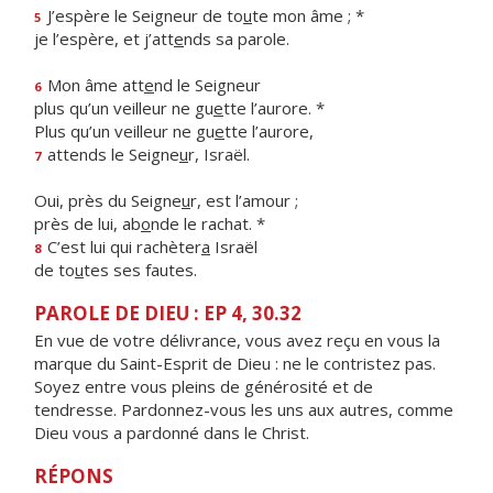
J’espère le Seigneur de to
u
te mon âme ; *
5
je l’espère, et j’att
e
nds sa parole.
Mon âme att
e
nd le Seigneur
6
plus qu’un veilleur ne gu
e
tte l’aurore. *
Plus qu’un veilleur ne gu
e
tte l’aurore,
attends le Seigne
u
r, Israël.
7
Oui, près du Seigne
u
r, est l’amour ;
près de lui, ab
o
nde le rachat. *
C’est lui qui rachèter
a
Israël
8
de to
u
tes ses fautes.
PAROLE DE DIEU : EP 4, 30.32
En vue de votre délivrance, vous avez reçu en vous la
marque du Saint-Esprit de Dieu : ne le contristez pas.
Soyez entre vous pleins de générosité et de
tendresse. Pardonnez-vous les uns aux autres, comme
Dieu vous a pardonné dans le Christ.
RÉPONS