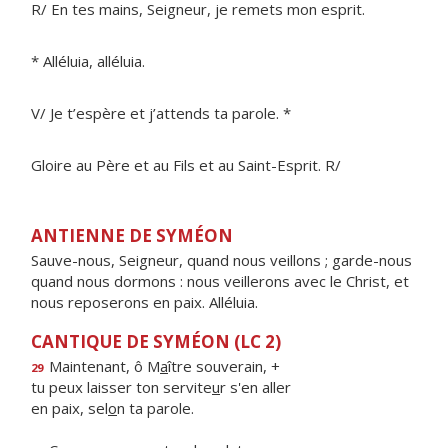
R/ En tes mains, Seigneur, je remets mon esprit.
* Alléluia, alléluia.
V/ Je t’espère et j’attends ta parole. *
Gloire au Père et au Fils et au Saint-Esprit. R/
ANTIENNE DE SYMÉON
Sauve-nous, Seigneur, quand nous veillons ; garde-nous
quand nous dormons : nous veillerons avec le Christ, et
nous reposerons en paix. Alléluia.
CANTIQUE DE SYMÉON (LC 2)
Maintenant, ô M
a
ître souverain, +
29
tu peux laisser ton servite
u
r s'en aller
en paix, sel
o
n ta parole.