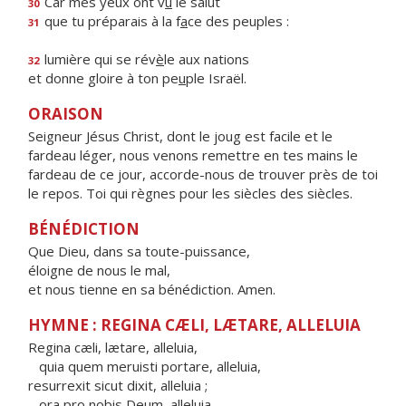
Car mes yeux ont v
u
le salut
30
que tu préparais à la f
a
ce des peuples :
31
lumière qui se rév
è
le aux nations
32
et donne gloire à ton pe
u
ple Israël.
ORAISON
Seigneur Jésus Christ, dont le joug est facile et le
fardeau léger, nous venons remettre en tes mains le
fardeau de ce jour, accorde-nous de trouver près de toi
le repos. Toi qui règnes pour les siècles des siècles.
BÉNÉDICTION
Que Dieu, dans sa toute-puissance,
éloigne de nous le mal,
et nous tienne en sa bénédiction. Amen.
HYMNE : REGINA CÆLI, LÆTARE, ALLELUIA
Regina cæli, lætare, alleluia,
quia quem meruisti portare, alleluia,
resurrexit sicut dixit, alleluia ;
ora pro nobis Deum, alleluia.